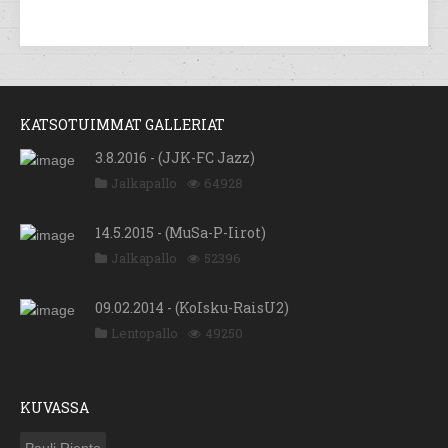
KATSOTUIMMAT GALLERIAT
3.8.2016 - (JJK-FC Jazz)
Jalkapallo
64928
14.5.2015 - (MuSa-P-Iirot)
Jalkapallo
52396
09.02.2014 - (KoIsku-RaisU2)
Lentopallo
49250
KUVASSA