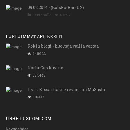
09.02.2014 - (KoIsku-RaisU2)
Lentopallo
49297
LUETUIMMAT ARTIKKELIT
Rokin blogi - huoltaja vailla vertaa
546622
KarhuCup kuvina
534443
Ilves-Kissat hakee revanssia MuSasta
518417
URHEILUSUOMI.COM
Käyttöehdot