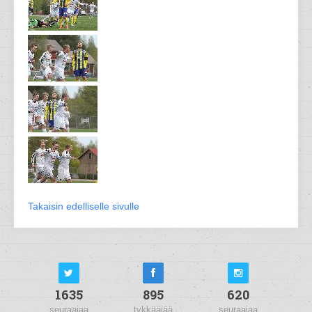
Takaisin edelliselle sivulle
1635
895
620
seuraajaa
tykkääjää
seuraajaa