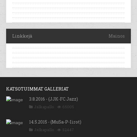
Linkkejä
Mainos
KATSOTUIMMAT GALLERIAT
3.8.2016 - (JJK-FC Jazz)
Jalkapallo
65005
14.5.2015 - (MuSa-P-Iirot)
Jalkapallo
52447