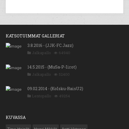
KATSOTUIMMAT GALLERIAT
3.8.2016 - (JJK-FC Jazz)
Jalkapallo
64940
14.5.2015 - (MuSa-P-Iirot)
Jalkapallo
52400
09.02.2014 - (KoIsku-RaisU2)
Lentopallo
49254
KUVASSA