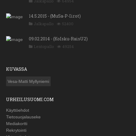
Jalkapallo
64954
14.5.2015 - (MuSa-P-Iirot)
Jalkapallo
52400
09.02.2014 - (KoIsku-RaisU2)
Lentopallo
49254
KUVASSA
Vesa-Matti Myllyniemi
URHEILUSUOMI.COM
Käyttöehdot
Tietosuojalauseke
Mediakortti
Rekrytointi