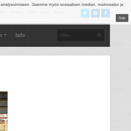
 analysoimiseen. Jaamme myös sosiaalisen median, mainosalan ja
äjoki
Tampere
Turku
Vaasa
Vantaa
Sulje
m
Info