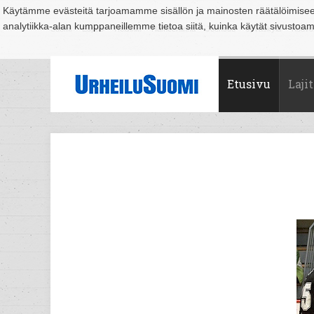
Käytämme evästeitä tarjoamamme sisällön ja mainosten räätälöimise
analytiikka-alan kumppaneillemme tietoa siitä, kuinka käytät sivusto
Suomi
Espoo
Helsinki
Hämeenlinna
Joensuu
Jyväskylä
Kouvo
Etusivu
Lajit