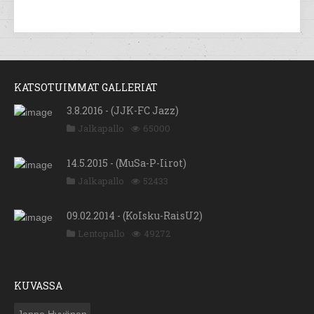
KATSOTUIMMAT GALLERIAT
3.8.2016 - (JJK-FC Jazz)
Jalkapallo
65000
14.5.2015 - (MuSa-P-Iirot)
Jalkapallo
52433
09.02.2014 - (KoIsku-RaisU2)
Lentopallo
49272
KUVASSA