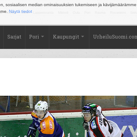
en, sosiaalisen median ominaisuuksien tukemiseen ja kävijämäärämme
amme.
Näytä tiedot
la
Kuopio
Lahti
Lappeenranta
Mikkeli
Oulu
Pori
Rauma
Rovaniemi
Sein
Sarjat
Pori
Kaupungit
UrheiluSuomi.co