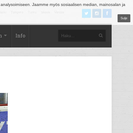
 analysoimiseen. Jaamme myös sosiaalisen median, mainosalan ja
äjoki
Tampere
Turku
Vaasa
Vantaa
Sulje
m
Info