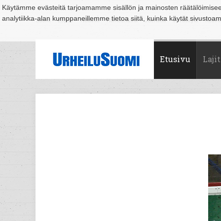
Käytämme evästeitä tarjoamamme sisällön ja mainosten räätälöimise
analytiikka-alan kumppaneillemme tietoa siitä, kuinka käytät sivusto
Suomi
Espoo
Helsinki
Hämeenlinna
Joensuu
Jyväskylä
Kouvo
Etusivu
Lajit