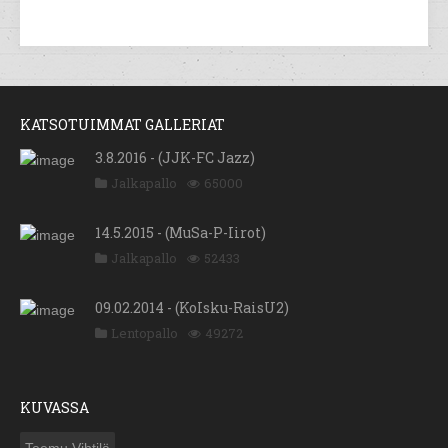
KATSOTUIMMAT GALLERIAT
3.8.2016 - (JJK-FC Jazz)
Jalkapallo
65000
14.5.2015 - (MuSa-P-Iirot)
Jalkapallo
52433
09.02.2014 - (KoIsku-RaisU2)
Lentopallo
49272
KUVASSA