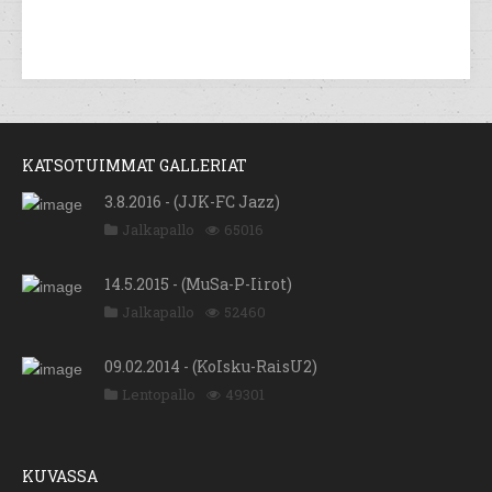
KATSOTUIMMAT GALLERIAT
3.8.2016 - (JJK-FC Jazz)
Jalkapallo
65016
14.5.2015 - (MuSa-P-Iirot)
Jalkapallo
52460
09.02.2014 - (KoIsku-RaisU2)
Lentopallo
49301
KUVASSA