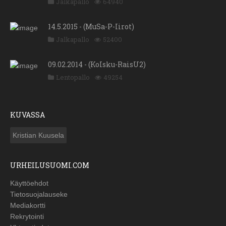
Jalkapallo
64940
14.5.2015 - (MuSa-P-Iirot)
Jalkapallo
52400
09.02.2014 - (KoIsku-RaisU2)
Lentopallo
49254
KUVASSA
Kristian Kuusela
URHEILUSUOMI.COM
Käyttöehdot
Tietosuojalauseke
Mediakortti
Rekrytointi