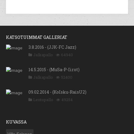
KATSOTUIMMAT GALLERIAT
3.8.2016 - (JJK-FC Jazz)
Jalkapallo
64940
14.5.2015 - (MuSa-P-Iirot)
Jalkapallo
52400
09.02.2014 - (KoIsku-RaisU2)
Lentopallo
49254
KUVASSA