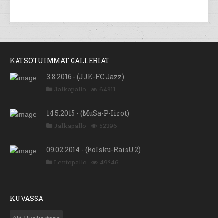
KATSOTUIMMAT GALLERIAT
3.8.2016 - (JJK-FC Jazz)
Jalkapallo
64911
14.5.2015 - (MuSa-P-Iirot)
Jalkapallo
52396
09.02.2014 - (KoIsku-RaisU2)
Lentopallo
49246
KUVASSA