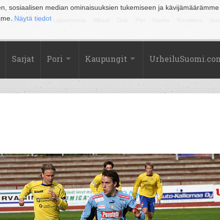
en, sosiaalisen median ominaisuuksien tukemiseen ja kävijämäärämme
amme.
Näytä tiedot
la
Kuopio
Lahti
Lappeenranta
Mikkeli
Oulu
Pori
Rauma
Rovaniemi
Sein
Sarjat
Pori
Kaupungit
UrheiluSuomi.co