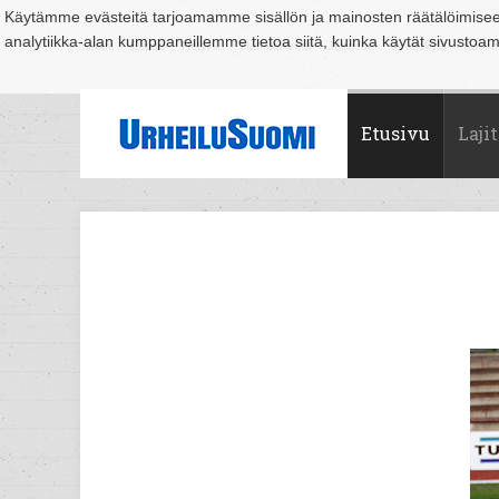
Käytämme evästeitä tarjoamamme sisällön ja mainosten räätälöimise
analytiikka-alan kumppaneillemme tietoa siitä, kuinka käytät sivusto
Suomi
Espoo
Helsinki
Hämeenlinna
Joensuu
Jyväskylä
Kouvo
Etusivu
Lajit