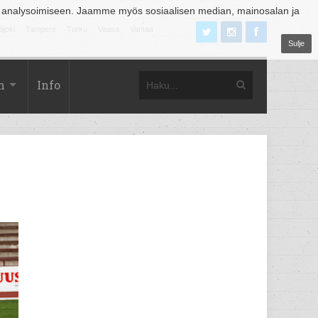
 analysoimiseen. Jaamme myös sosiaalisen median, mainosalan ja
äjoki
Tampere
Turku
Vaasa
Vantaa
Sulje
m
Info