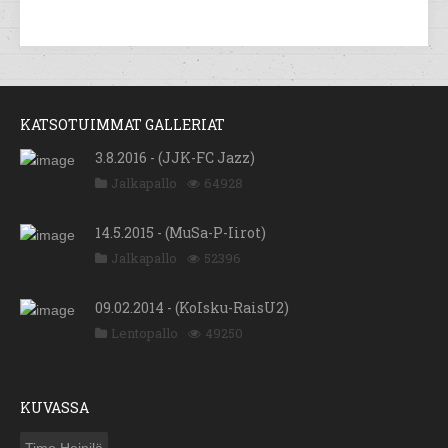
KATSOTUIMMAT GALLERIAT
3.8.2016 - (JJK-FC Jazz)
Jalkapallo
64928
14.5.2015 - (MuSa-P-Iirot)
Jalkapallo
52396
09.02.2014 - (KoIsku-RaisU2)
Lentopallo
49250
KUVASSA