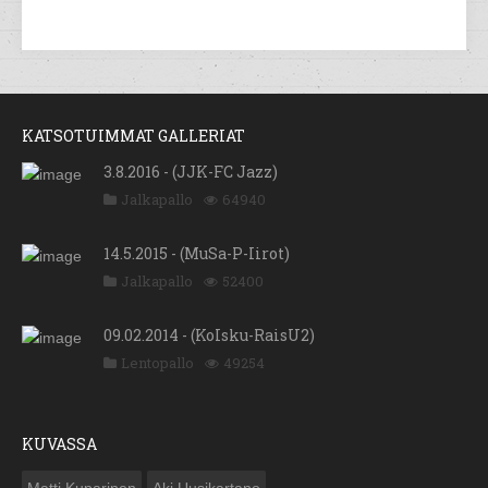
KATSOTUIMMAT GALLERIAT
3.8.2016 - (JJK-FC Jazz)
Jalkapallo
64940
14.5.2015 - (MuSa-P-Iirot)
Jalkapallo
52400
09.02.2014 - (KoIsku-RaisU2)
Lentopallo
49254
KUVASSA