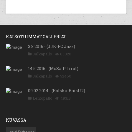
KATSOTUIMMAT GALLERIAT
3.8.2016 - (JJK-FC Jazz)
Jalkapallo
65020
14.5.2015 - (MuSa-P-Iirot)
Jalkapallo
52460
09.02.2014 - (KoIsku-RaisU2)
Lentopallo
49313
KUVASSA