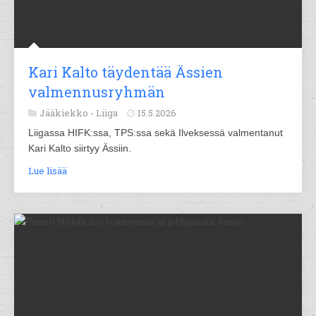
Kari Kalto täydentää Ässien
valmennusryhmän
Jääkiekko -
Liiga
15.5.2026
Liigassa HIFK:ssa, TPS:ssa sekä Ilveksessä valmentanut
Kari Kalto siirtyy Ässiin.
Lue lisää