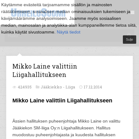
Käytämme evästeitä tarjoamamme sisällön ja mainosten
räätälöimiseen, sosiaalisen median ominaisuuksien tukemiseen ja
kävijämäärämme analysoimiseen. Jaamme myös sosiaalisen
median, mainosalan ja analytiikka-alan kumppaneillemme tietoa siitä,
kuinka käytät sivustoamme.
Näytä tiedot
Sulje
Mikko Laine valittiin
Liigahallitukseen
424935
Jääkiekko -
Liiga
17.12.2014
Mikko Laine valittiin Liigahallitukseen
Ässien hallituksen puheenjohtaja Mikko Laine on valittu
Jääkiekon SM-liiga Oy:n Liigahallitukseen. Hallitus
muodostuu puheenjohtajasta ja kuudesta hallituksen