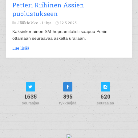
Petteri Riihinen Ässien
puolustukseen
Jääkiekko -
Liiga
12.5.2025
Kaksinkertainen SM-hopeamitalisti saapuu Poriin
ottamaan seuraavaa askelta urallaan.
Lue lisää
1635
895
620
seuraajaa
tykkääjää
seuraajaa