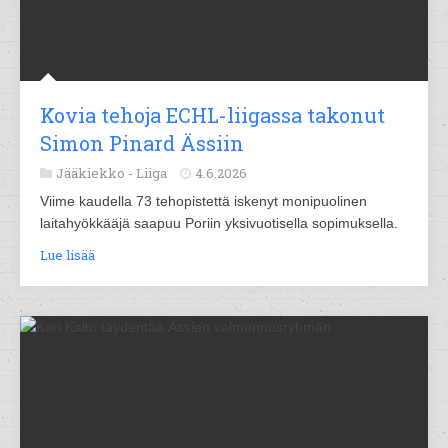
Kovia tehoja ECHL-liigassa takonut
Simon Pinard Ässiin
Jääkiekko -
Liiga
4.6.2026
Viime kaudella 73 tehopistettä iskenyt monipuolinen
laitahyökkääjä saapuu Poriin yksivuotisella sopimuksella.
Lue lisää