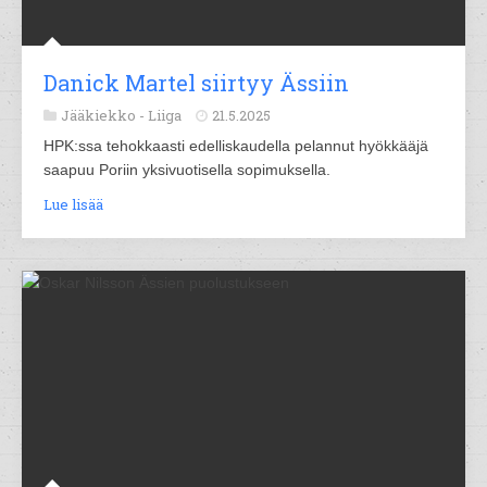
Danick Martel siirtyy Ässiin
Jääkiekko -
Liiga
21.5.2025
HPK:ssa tehokkaasti edelliskaudella pelannut hyökkääjä
saapuu Poriin yksivuotisella sopimuksella.
Lue lisää