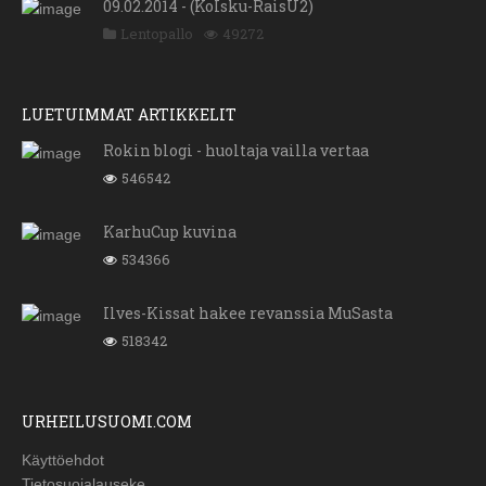
09.02.2014 - (KoIsku-RaisU2)
Lentopallo
49272
LUETUIMMAT ARTIKKELIT
Rokin blogi - huoltaja vailla vertaa
546542
KarhuCup kuvina
534366
Ilves-Kissat hakee revanssia MuSasta
518342
URHEILUSUOMI.COM
Käyttöehdot
Tietosuojalauseke