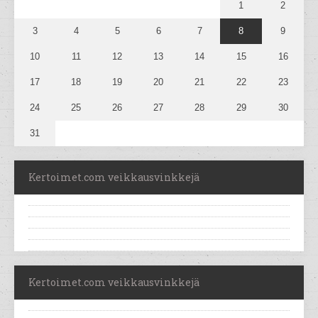
1
2
3
4
5
6
7
8
9
10
11
12
13
14
15
16
17
18
19
20
21
22
23
24
25
26
27
28
29
30
31
Kertoimet.com veikkausvinkkejä
Kertoimet.com veikkausvinkkejä