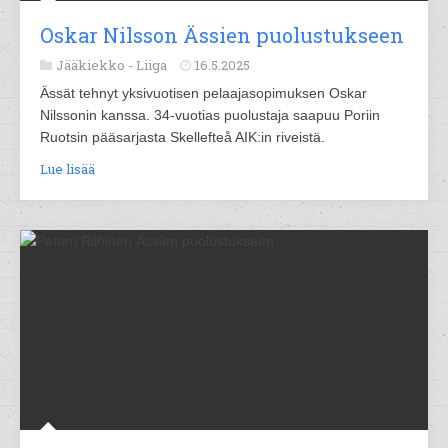
Oskar Nilsson Ässien puolustukseen
Jääkiekko -
Liiga
16.5.2025
Ässät tehnyt yksivuotisen pelaajasopimuksen Oskar
Nilssonin kanssa. 34-vuotias puolustaja saapuu Poriin
Ruotsin pääsarjasta Skellefteå AIK:in riveistä.
Lue lisää