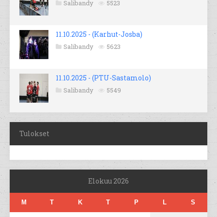
Salibandy
5523
11.10.2025 - (Karhut-Josba)
Salibandy
5623
11.10.2025 - (PTU-Sastamolo)
Salibandy
5549
Tulokset
Elokuu 2026
M
T
K
T
P
L
S