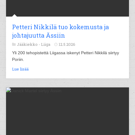
Petteri Nikkilä tuo kokemusta ja
johtajuutta Ässiin
Jääkiekko -
Liiga
12.5.2026
Yli 200 tehopistettä Liigassa iskenyt Petteri Nikkilä siirtyy
Poriin.
Lue lisää