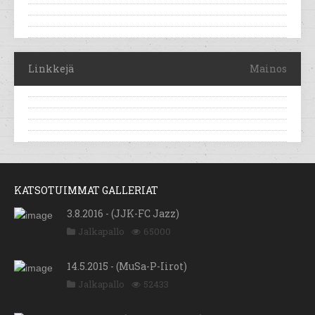
Linkkejä
Mainos
KATSOTUIMMAT GALLERIAT
3.8.2016 - (JJK-FC Jazz)
Jalkapallo
65000
14.5.2015 - (MuSa-P-Iirot)
Jalkapallo
52433