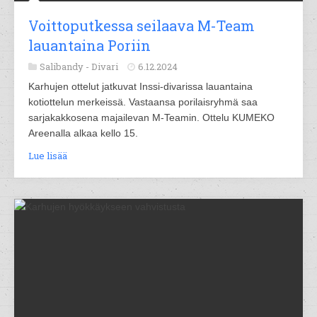
Voittoputkessa seilaava M-Team
lauantaina Poriin
Salibandy -
Divari
6.12.2024
Karhujen ottelut jatkuvat Inssi-divarissa lauantaina
kotiottelun merkeissä. Vastaansa porilaisryhmä saa
sarjakakkosena majailevan M-Teamin. Ottelu KUMEKO
Areenalla alkaa kello 15.
Lue lisää