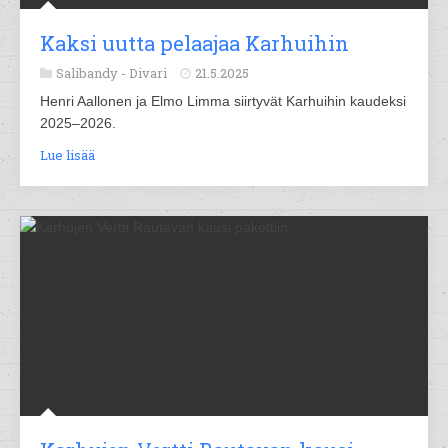
Kaksi uutta pelaajaa Karhuihin
Salibandy -
Divari
21.5.2025
Henri Aallonen ja Elmo Limma siirtyvät Karhuihin kaudeksi
2025–2026.
Lue lisää