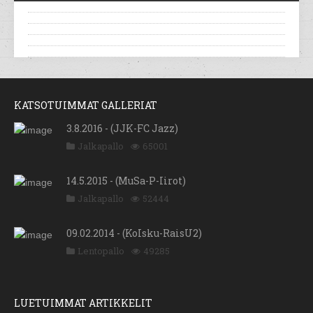
KATSOTUIMMAT GALLERIAT
3.8.2016 - (JJK-FC Jazz)
Jalkapallo
65001
14.5.2015 - (MuSa-P-Iirot)
Jalkapallo
52444
09.02.2014 - (KoIsku-RaisU2)
Lentopallo
49285
LUETUIMMAT ARTIKKELIT