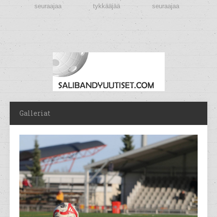
seuraajaa
tykkääjää
seuraajaa
Galleriat