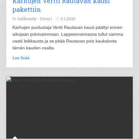
Karhujen Vertti Rautavan kausi
pakettiin
Salibandy -
Divari
9.1.2025
Karhujen puolustaja Vertti Rautavan kausi päättyi ennen
aikojaan polvivammaan. Lappeenrannassa tullut vamma
vaatii leikkausta ja se pitää Rautavan pois kaukalosta
tämän kauden osalta.
Lue lisää