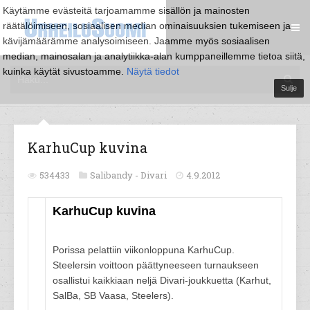
Käytämme evästeitä tarjoamamme sisällön ja mainosten
räätälöimiseen, sosiaalisen median ominaisuuksien tukemiseen ja
kävijämäärämme analysoimiseen. Jaamme myös sosiaalisen
median, mainosalan ja analytiikka-alan kumppaneillemme tietoa siitä,
kuinka käytät sivustoamme.
Näytä tiedot
Sulje
KarhuCup kuvina
534433
Salibandy -
Divari
4.9.2012
KarhuCup kuvina
Porissa pelattiin viikonloppuna KarhuCup.
Steelersin voittoon päättyneeseen turnaukseen
osallistui kaikkiaan neljä Divari-joukkuetta (Karhut,
SalBa, SB Vaasa, Steelers).