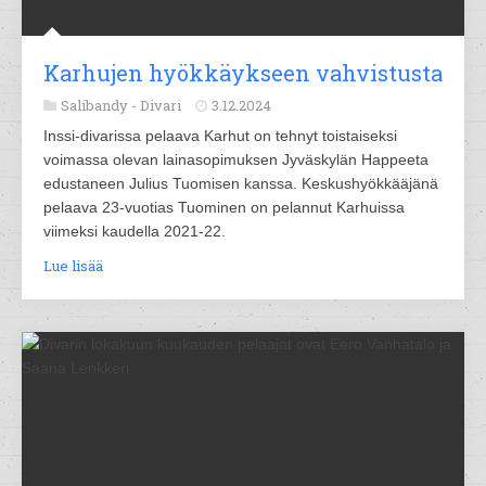
Karhujen hyökkäykseen vahvistusta
Salibandy -
Divari
3.12.2024
Inssi-divarissa pelaava Karhut on tehnyt toistaiseksi
voimassa olevan lainasopimuksen Jyväskylän Happeeta
edustaneen Julius Tuomisen kanssa. Keskushyökkääjänä
pelaava 23-vuotias Tuominen on pelannut Karhuissa
viimeksi kaudella 2021-22.
Lue lisää