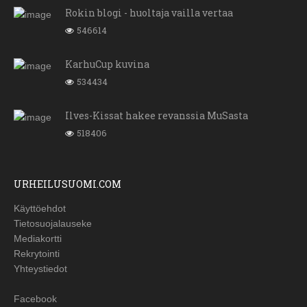
Rokin blogi - huoltaja vailla vertaa
546614
KarhuCup kuvina
534434
Ilves-Kissat hakee revanssia MuSasta
518406
URHEILUSUOMI.COM
Käyttöehdot
Tietosuojalauseke
Mediakortti
Rekrytointi
Yhteystiedot
Facebook