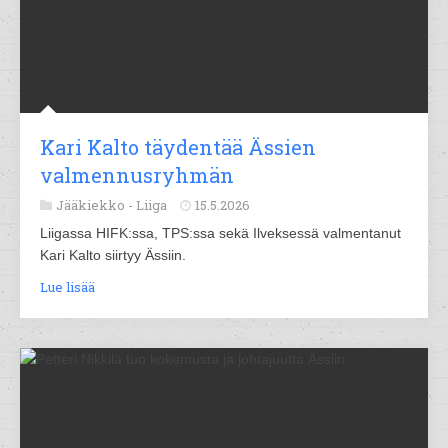
Kari Kalto täydentää Ässien
valmennusryhmän
Jääkiekko -
Liiga
15.5.2026
Liigassa HIFK:ssa, TPS:ssa sekä Ilveksessä valmentanut
Kari Kalto siirtyy Ässiin.
Lue lisää