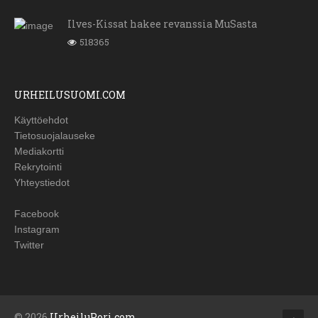
Ilves-Kissat hakee revanssia MuSasta
518365
URHEILUSUOMI.COM
Käyttöehdot
Tietosuojalauseke
Mediakortti
Rekrytointi
Yhteystiedot
Facebook
Instagram
Twitter
© 2026
UrheiluPori.com
.