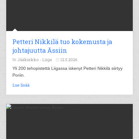
Petteri Nikkilä tuo kokemusta ja
johtajuutta Ässiin
Jääkiekko -
Liiga
12.5.2026
Yli 200 tehopistettä Liigassa iskenyt Petteri Nikkilä siirtyy
Poriin.
Lue lisää