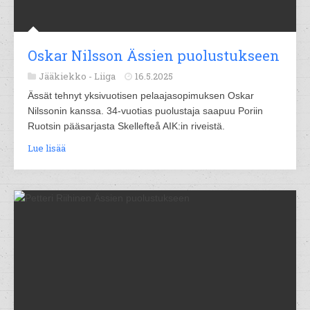
Oskar Nilsson Ässien puolustukseen
Jääkiekko -
Liiga
16.5.2025
Ässät tehnyt yksivuotisen pelaajasopimuksen Oskar
Nilssonin kanssa. 34-vuotias puolustaja saapuu Poriin
Ruotsin pääsarjasta Skellefteå AIK:in riveistä.
Lue lisää