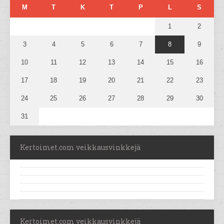
M
T
K
T
P
L
S
1
2
3
4
5
6
7
8
9
10
11
12
13
14
15
16
17
18
19
20
21
22
23
24
25
26
27
28
29
30
31
Kertoimet.com veikkausvinkkejä
Kertoimet.com veikkausvinkkejä