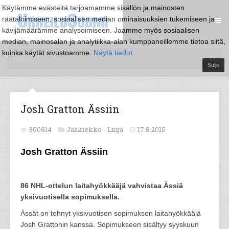
Käytämme evästeitä tarjoamamme sisällön ja mainosten
räätälöimiseen, sosiaalisen median ominaisuuksien tukemiseen ja
kävijämäärämme analysoimiseen. Jaamme myös sosiaalisen
median, mainosalan ja analytiikka-alan kumppaneillemme tietoa siitä,
kuinka käytät sivustoamme.
Näytä tiedot
Sulje
Josh Gratton Ässiin
360814
Jääkiekko -
Liiga
17.8.2015
Josh Gratton Ässiin
86 NHL-ottelun laitahyökkääjä vahvistaa Ässiä
yksivuotisella sopimuksella.
Ässät on tehnyt yksivuotisen sopimuksen laitahyökkääjä
Josh Grattonin kanssa. Sopimukseen sisältyy syyskuun