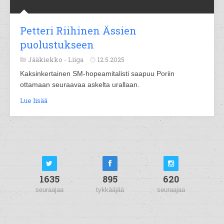
Petteri Riihinen Ässien
puolustukseen
Jääkiekko -
Liiga
12.5.2025
Kaksinkertainen SM-hopeamitalisti saapuu Poriin
ottamaan seuraavaa askelta urallaan.
Lue lisää
1635
895
620
seuraajaa
tykkääjää
seuraajaa