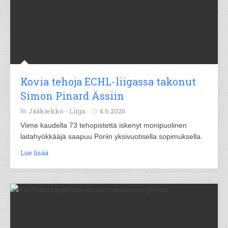
Kovia tehoja ECHL-liigassa takonut
Simon Pinard Ässiin
Jääkiekko -
Liiga
4.6.2026
Viime kaudella 73 tehopistettä iskenyt monipuolinen
laitahyökkääjä saapuu Poriin yksivuotisella sopimuksella.
Lue lisää