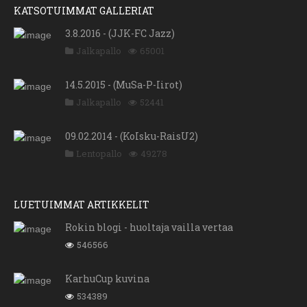
KATSOTUIMMAT GALLERIAT
3.8.2016 - (JJK-FC Jazz)
Jalkapallo
65001
14.5.2015 - (MuSa-P-Iirot)
Jalkapallo
52441
09.02.2014 - (KoIsku-RaisU2)
Lentopallo
49278
LUETUIMMAT ARTIKKELIT
Rokin blogi - huoltaja vailla vertaa
546566
KarhuCup kuvina
534389