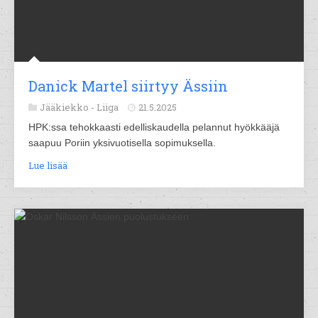
Danick Martel siirtyy Ässiin
Jääkiekko -
Liiga
21.5.2025
HPK:ssa tehokkaasti edelliskaudella pelannut hyökkääjä
saapuu Poriin yksivuotisella sopimuksella.
Lue lisää