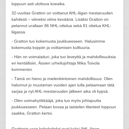
loppuun asti ulottuva koeaika.
32-vuotias Gratton on voittanut AHL-liigan mestaruuden
kahdesti – viimeksi viime keväänä. Lisäksi Gratton on
pelannut urallaan 86 NHL-ottelua sekä 81 ottelua KHL-
liigassa.
- Gratton tuo kokemusta joukkueeseen. Halusimme
kokemusta koppiin ja voittamisen kulttuuria.
- Hän on voimalaituri, joka tuo leveyttä ja mahdollisuuksia
eri kentällisiin, Ässien urheilujohtaja Mika Toivola
kommentoi.
- Tämä on hieno ja mielenkiintoinen mahdollisuus. Olen
halunnut jo muutaman vuoden ajan tulla pelaamaan tätä
sarjaa ja nyt AHL-mestaruuden jälkeen aika oli kypsä.
- Olen voimahyökkääjä, joka tuo myös johtajuutta
joukkueeseen. Pelaan kovaa ja taistelen tilanteet loppuun
saakka, Gratton kertoi.
Grattonin uran kohokohdat ovat kaksi AHL-liigan