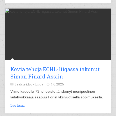
Kovia tehoja ECHL-liigassa takonut
Simon Pinard Ässiin
Jääkiekko -
Liiga
4.6.2026
Viime kaudella 73 tehopistettä iskenyt monipuolinen
laitahyökkääjä saapuu Poriin yksivuotisella sopimuksella.
Lue lisää