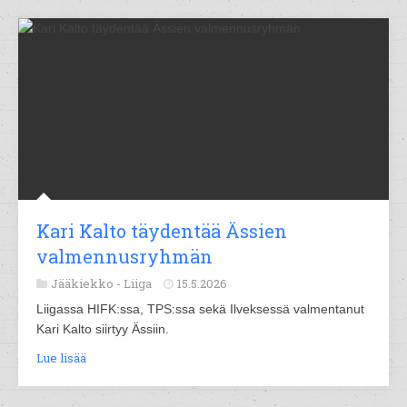
Kari Kalto täydentää Ässien
valmennusryhmän
Jääkiekko -
Liiga
15.5.2026
Liigassa HIFK:ssa, TPS:ssa sekä Ilveksessä valmentanut
Kari Kalto siirtyy Ässiin.
Lue lisää