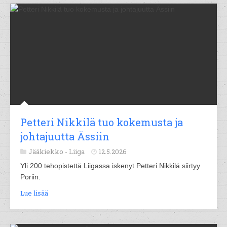
Petteri Nikkilä tuo kokemusta ja
johtajuutta Ässiin
Jääkiekko -
Liiga
12.5.2026
Yli 200 tehopistettä Liigassa iskenyt Petteri Nikkilä siirtyy
Poriin.
Lue lisää