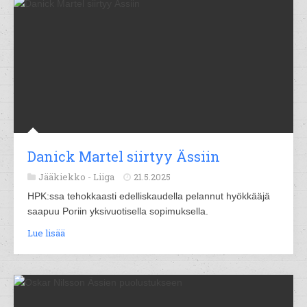
Danick Martel siirtyy Ässiin
Jääkiekko -
Liiga
21.5.2025
HPK:ssa tehokkaasti edelliskaudella pelannut hyökkääjä
saapuu Poriin yksivuotisella sopimuksella.
Lue lisää