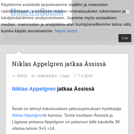
Käytämme evästeitä tarjoamamme sisällön ja mainosten
räätälöimiseen, sosiaalisen median ominaisuuksien tukemiseen ja
kävijämäärämme analysoimiseen. Jaamme myös sosiaalisen
median, mainosalan ja analytiikka-alan kumppaneillemme tietoa siitä,
kuinka käytät sivustoamme.
Näytä tiedot
Sulje
Niklas Appelgren jatkaa Ässissä
68521
Jääkiekko -
Liiga
7.3.2019
Niklas Appelgren
jatkaa Ässissä
Ässät on tehnyt kaksivuotisen jatkosopimuksen hyökkääjä
Niklas Appelgren
in kanssa. Toista kauttaan Ässissä ja
Liigassa pelaava Appelgren on pelannut tällä kaudella 38
ottelua tehoin 9+5 =14.