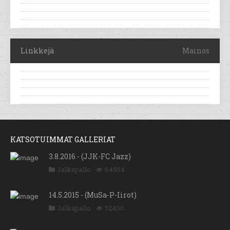
Linkkejä
Mainos
KATSOTUIMMAT GALLERIAT
3.8.2016 - (JJK-FC Jazz)
Jalkapallo
64954
14.5.2015 - (MuSa-P-Iirot)
Jalkapallo
52400