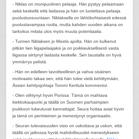
- Niklas on monipuolinen pelaaja. Hän pystyy pelaamaan
sekä keskellä että laidassa ja hän on luotettava pelaaja
puolustussuuntaan. Niklaksella on lähtökohtaisesti edessä
puolustavampaa roolia, mutta kahden vuoden aikana on
tarkoitus mitata ulos myös muuta potentiaalia.
- Tunnen Niklaksen jo Mestis ajoilta. Hän on kulkenut
pitkän tien liigapelaajaksi ja on poikkeuksellisesti vasta
liigassa siirtynyt laidasta keskelle. Sen taustalla on hyvä
ymmärrys pelistä.
- Hän on edelleen tavoitteellinen ja vahva sisäinen
motivaatio takaa sen, että hän tulee vielä kehittymään,
Ässien kehitysjohtaja Tommi Kerttula kommentoi.
- Olen viihtynyt hyvin Porissa. Tämä on mahtava
kiekkokaupunki ja täällä on Suomen parhaimpien
joukkoon lukeutuvat kannattajat. Seura hoitaa asiat hyvin
ja tämä on perinteinen ja menestynyt organisaatio.
- Seuran tulevaisuuden visio on uskottava ja uskon, että
täällä on jatkossa hyvät mahdollisuudet menestykseen