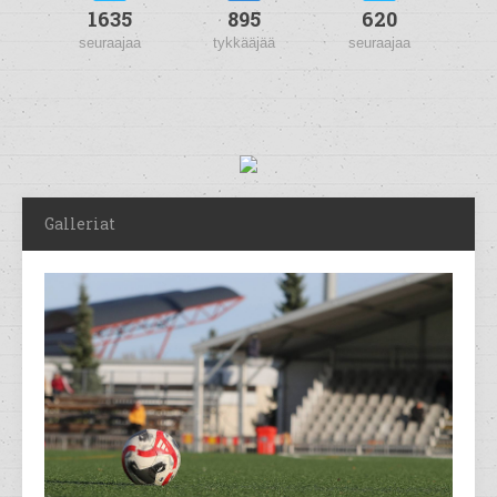
1635
895
620
seuraajaa
tykkääjää
seuraajaa
Galleriat