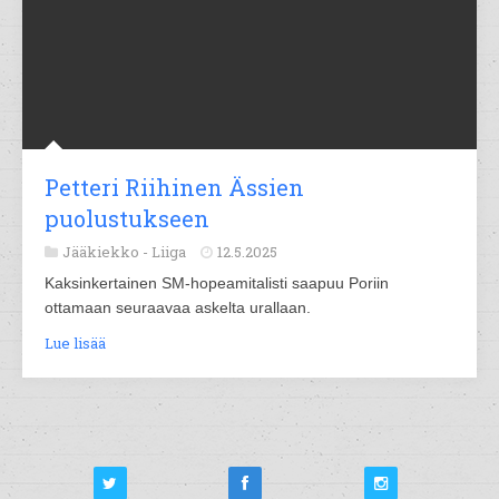
Petteri Riihinen Ässien
puolustukseen
Jääkiekko -
Liiga
12.5.2025
Kaksinkertainen SM-hopeamitalisti saapuu Poriin
ottamaan seuraavaa askelta urallaan.
Lue lisää