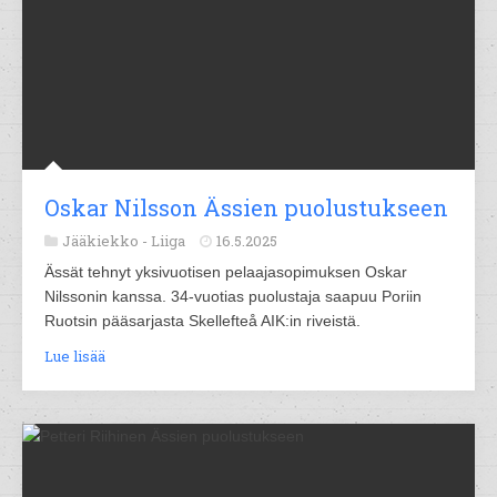
Oskar Nilsson Ässien puolustukseen
Jääkiekko -
Liiga
16.5.2025
Ässät tehnyt yksivuotisen pelaajasopimuksen Oskar
Nilssonin kanssa. 34-vuotias puolustaja saapuu Poriin
Ruotsin pääsarjasta Skellefteå AIK:in riveistä.
Lue lisää