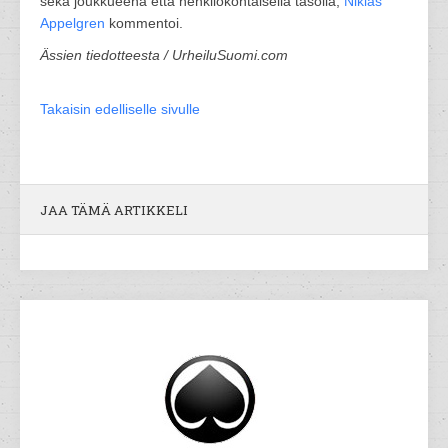
sekä joukkueena että henkilökohtaisella tasolla,
Niklas
Appelgren
kommentoi.
Ässien tiedotteesta / UrheiluSuomi.com
Takaisin edelliselle sivulle
JAA TÄMÄ ARTIKKELI