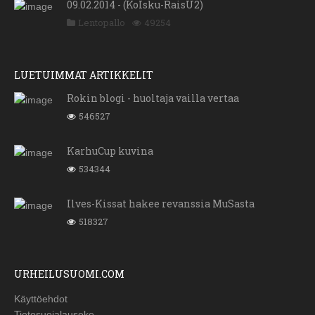
09.02.2014 - (KoIsku-RaisU2)
Lentopallo
49254
LUETUIMMAT ARTIKKELIT
Rokin blogi - huoltaja vailla vertaa
546527
KarhuCup kuvina
534344
Ilves-Kissat hakee revanssia MuSasta
518327
URHEILUSUOMI.COM
Käyttöehdot
Tietosuojalauseke