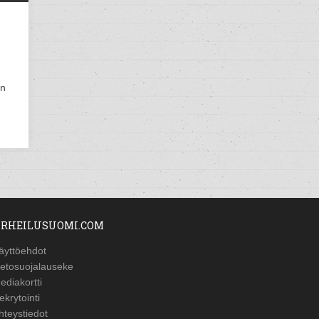
an
RHEILUSUOMI.COM
äyttöehdot
ietosuojalauseke
ediakortti
ekrytointi
hteystiedot