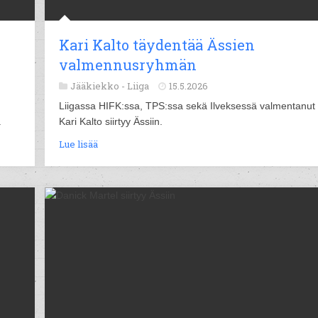
Kari Kalto täydentää Ässien
valmennusryhmän
Jääkiekko -
Liiga
15.5.2026
Liigassa HIFK:ssa, TPS:ssa sekä Ilveksessä valmentanut
.
Kari Kalto siirtyy Ässiin.
Lue lisää