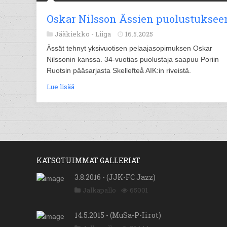
Oskar Nilsson Ässien puolustuksee
Jääkiekko -
Liiga
16.5.2025
Ässät tehnyt yksivuotisen pelaajasopimuksen Oskar
Nilssonin kanssa. 34-vuotias puolustaja saapuu Poriin
Ruotsin pääsarjasta Skellefteå AIK:in riveistä.
Lue lisää
KATSOTUIMMAT GALLERIAT
3.8.2016 - (JJK-FC Jazz)
Jalkapallo
65001
14.5.2015 - (MuSa-P-Iirot)