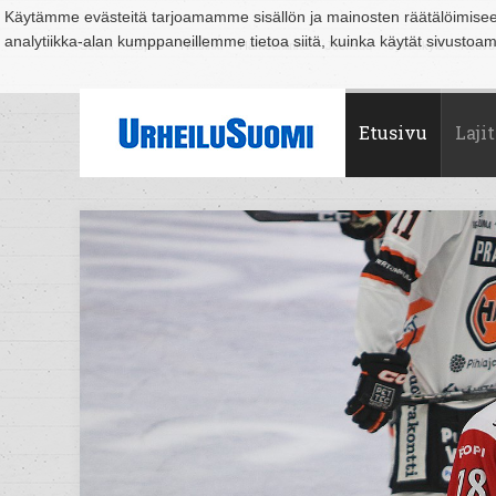
Käytämme evästeitä tarjoamamme sisällön ja mainosten räätälöimise
analytiikka-alan kumppaneillemme tietoa siitä, kuinka käytät sivusto
Suomi
Espoo
Helsinki
Hämeenlinna
Joensuu
Jyväskylä
Kouvo
Etusivu
Lajit