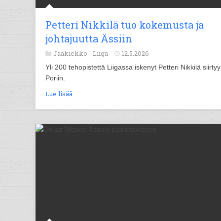
Petteri Nikkilä tuo kokemusta ja
johtajuutta Ässiin
Jääkiekko -
Liiga
12.5.2026
Yli 200 tehopistettä Liigassa iskenyt Petteri Nikkilä siirtyy
Poriin.
Lue lisää