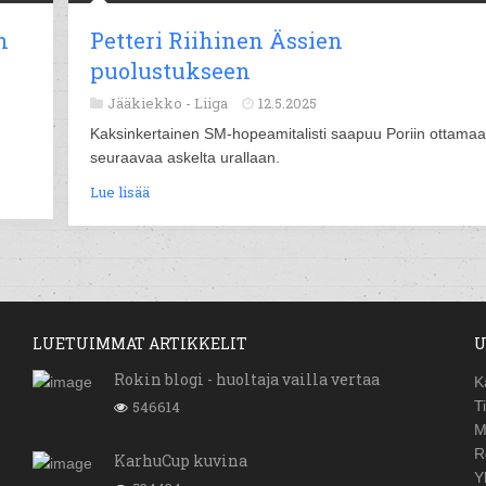
n
Petteri Riihinen Ässien
puolustukseen
Jääkiekko -
Liiga
12.5.2025
Kaksinkertainen SM-hopeamitalisti saapuu Poriin ottama
seuraavaa askelta urallaan.
Lue lisää
LUETUIMMAT ARTIKKELIT
U
Rokin blogi - huoltaja vailla vertaa
K
546614
T
M
R
KarhuCup kuvina
Y