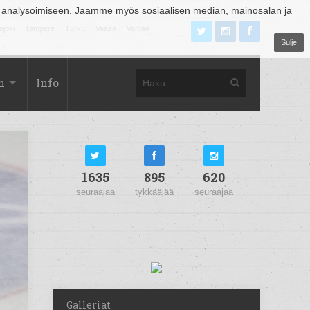
 analysoimiseen. Jaamme myös sosiaalisen median, mainosalan ja
äjoki
Tampere
Turku
Vaasa
Vantaa
Sulje
m
Info
1635
895
620
seuraajaa
tykkääjää
seuraajaa
Galleriat