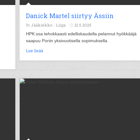
Danick Martel siirtyy Ässiin
Jääkiekko -
Liiga
21.5.2025
HPK:ssa tehokkaasti edelliskaudella pelannut hyökkääjä
saapuu Poriin yksivuotisella sopimuksella.
Lue lisää