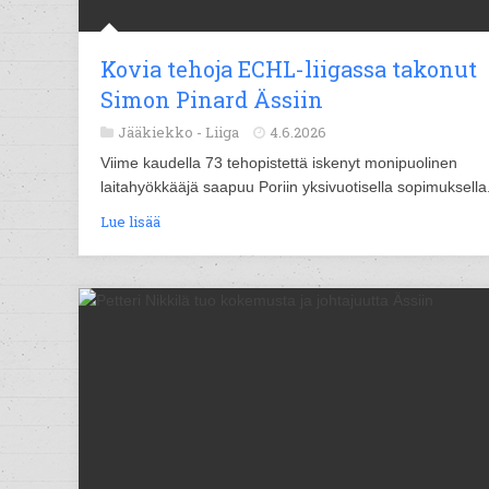
Kovia tehoja ECHL-liigassa takonut
Simon Pinard Ässiin
Jääkiekko -
Liiga
4.6.2026
Viime kaudella 73 tehopistettä iskenyt monipuolinen
laitahyökkääjä saapuu Poriin yksivuotisella sopimuksella
Lue lisää