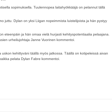
isella sopimuksella. Tuulennopea laitahyökkääjä on pelannut tällä
 juttu. Dylan on yksi Liigan nopeimmista luistelijoista ja hän pystyy
 eteenpäin ja hän omaa vielä hurjasti kehityspotentiaalia pelaajana.
Ässien urheilujohtaja Janne Vuorinen kommentoi.
ja uskon kehittyväni täällä myös jatkossa. Täällä on kotipeleissä aivan
 paikka pelata Dylan Fabre kommentoi.