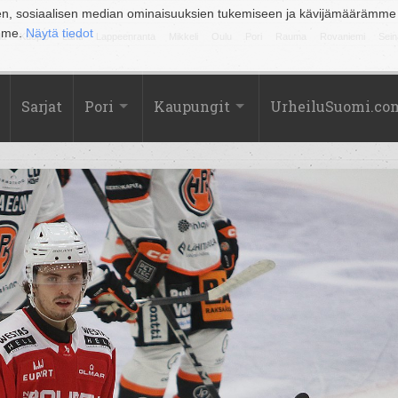
en, sosiaalisen median ominaisuuksien tukemiseen ja kävijämäärämme
amme.
Näytä tiedot
la
Kuopio
Lahti
Lappeenranta
Mikkeli
Oulu
Pori
Rauma
Rovaniemi
Sein
Sarjat
Pori
Kaupungit
UrheiluSuomi.co