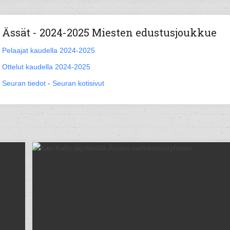
Ässät - 2024-2025 Miesten edustusjoukkue
Pelaajat kaudella 2024-2025
Ottelut kaudella 2024-2025
Seuran tiedot
-
Seuran kotisivut