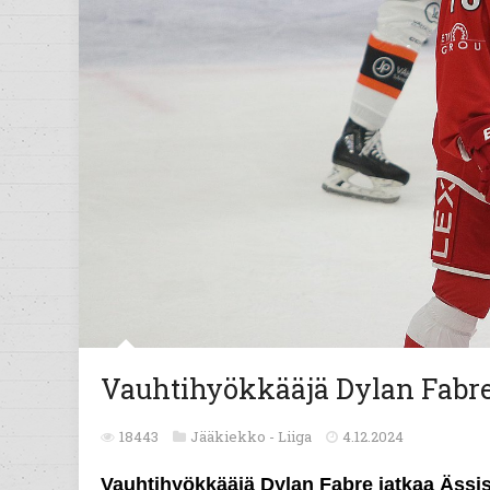
Vauhtihyökkääjä Dylan Fabre
18443
Jääkiekko -
Liiga
4.12.2024
Vauhtihyökkääjä Dylan Fabre jatkaa Ässi