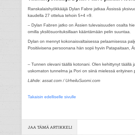
Ranskalaishyökkääjä Dylan Fabre jatkaa Ässissä yksivuot
kaudella 27 ottelua tehoin 5+4 =9.
– Dylan Fabren jatko on Ässien tulevaisuuden osalta hieno
omilla yksilösuorituksillaan kääntämään pelin suuntaa.
Dylan on mennyt kokonaisvaltaisessa pelaamisessa paljon
Positiivisena persoonana hän sopii hyvin Patapaitaan, 
– Tunnen olevani täällä kotonani. Olen kehittynyt täällä 
uskomaton tunnelma ja Pori on siinä mielessä erityinen
Lähde: assat.com / UrheiluSuomi.com
Takaisin edelliselle sivulle
JAA TÄMÄ ARTIKKELI