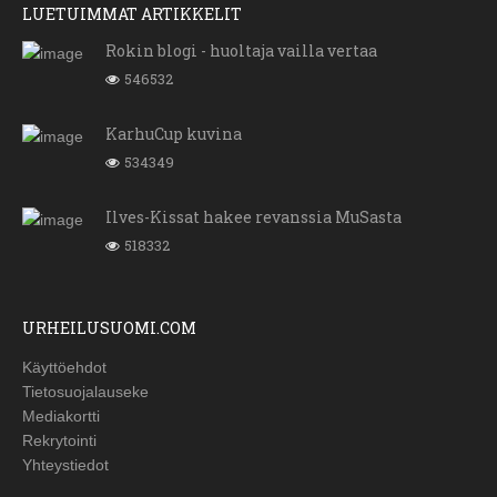
LUETUIMMAT ARTIKKELIT
Rokin blogi - huoltaja vailla vertaa
546532
KarhuCup kuvina
534349
Ilves-Kissat hakee revanssia MuSasta
518332
URHEILUSUOMI.COM
Käyttöehdot
Tietosuojalauseke
Mediakortti
Rekrytointi
Yhteystiedot