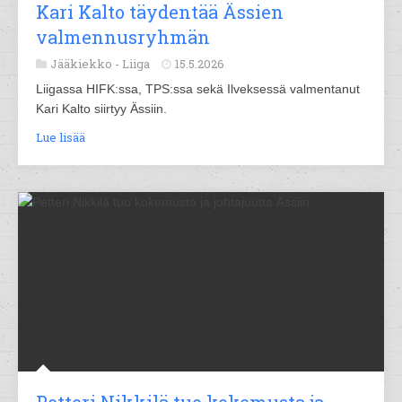
Kari Kalto täydentää Ässien
valmennusryhmän
Jääkiekko -
Liiga
15.5.2026
Liigassa HIFK:ssa, TPS:ssa sekä Ilveksessä valmentanut
Kari Kalto siirtyy Ässiin.
Lue lisää
Petteri Nikkilä tuo kokemusta ja