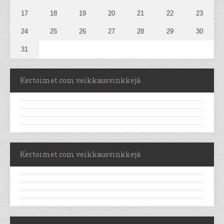
17
18
19
20
21
22
23
24
25
26
27
28
29
30
31
Kertoimet.com veikkausvinkkejä
Kertoimet.com veikkausvinkkejä