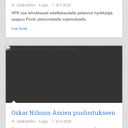
Jääkiekko -
Liiga
21.5.2025
HPK:ssa tehokkaasti edelliskaudella pelannut hyökkääjä
saapuu Poriin yksivuotisella sopimuksella.
Lue lisää
Oskar Nilsson Ässien puolustukseen
Jääkiekko -
Liiga
16.5.2025