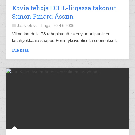
Kovia tehoja ECHL-liigassa takonut
Simon Pinard Ässiin
Jääkiekko -
Liiga
4.6.2026
Viime kaudella 73 tehopistettä iskenyt monipuolinen
laitahyökkääjä saapuu Poriin yksivuotisella sopimuksella.
Lue lisää