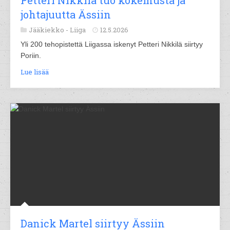
johtajuutta Ässiin
Jääkiekko -
Liiga
12.5.2026
Yli 200 tehopistettä Liigassa iskenyt Petteri Nikkilä siirtyy
Poriin.
Lue lisää
Danick Martel siirtyy Ässiin