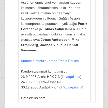
Ässät on onnistunut voittamaan kauden
kolmesta kohtaamisesta kaksi. Kauden
kaikki kolme ottelua on päättynyt
kotijoukkueen voittoon. Tänään Ässien
kokoonpanosta puuttuvat hyökkääjät
Patrik
Forsbacka
ja
Tobias Salmelainen
. HPK:n
riveistä puolestaan loukkaantumisten takia
sivussa ovat
Jonas Andersson
,
Mika
Strömberg
,
Joonas Vihko
ja
Hannu
Väisänen
.
Kuuntele ottelu suorana Radio Porista.
Kauden aiemmat kohtaamiset:
26.9.2006 Ässät-HPK 7-3 (
kuvagalleria
)
24.10.2006 HPK-Ässät 4-1
30.12.2006 Ässät-HPK 4-3 (
kuvagalleria
)
UrheiluPori.com