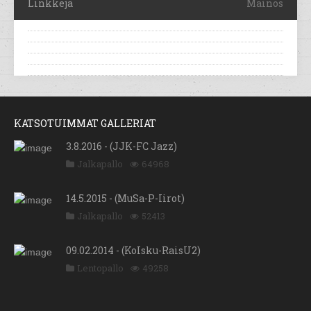
Linkkejä
Mainos
KATSOTUIMMAT GALLERIAT
3.8.2016 - (JJK-FC Jazz)
Jalkapallo
64968
14.5.2015 - (MuSa-P-Iirot)
Jalkapallo
52413
09.02.2014 - (KoIsku-RaisU2)
Lentopallo
49258