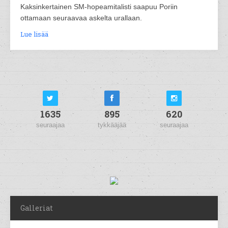
Kaksinkertainen SM-hopeamitalisti saapuu Poriin
ottamaan seuraavaa askelta urallaan.
Lue lisää
1635
895
620
seuraajaa
tykkääjää
seuraajaa
Galleriat