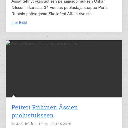
Ässät tehnyt yksivuotisen pelaajasopimuksen Oskar
Nilssonin kanssa. 34-vuotias puolustaja saapuu Poriin
Ruotsin pääsarjasta Skellefteå AIK:in riveistä.
Lue lisää
Petteri Riihinen Ässien
puolustukseen
Jääkiekko -
Liiga
12.5.2025