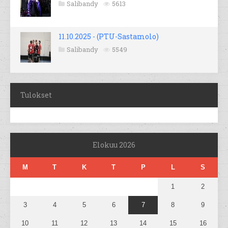
Salibandy
5613
11.10.2025 - (PTU-Sastamolo)
Salibandy
5549
Tulokset
Elokuu 2026
M
T
K
T
P
L
S
1
2
3
4
5
6
7
8
9
10
11
12
13
14
15
16