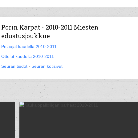
Porin Kärpät - 2010-2011 Miesten
edustusjoukkue
Pelaajat kaudella 2010-2011
Ottelut kaudella 2010-2011
Seuran tiedot
-
Seuran kotisivut