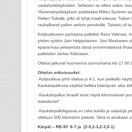
vastahyökkäyksiään. Sellaisen se sitten saikin, kun
Ylivoimahyökkäyksen päätteeksi Mikko Suninen lauk
Petteri Toikalle, jolla oli tyhjä maali edessä. Toika
rauhallisesti pallon verkon perukoille. Taistelu oli 
Kotijoukkueen parhaana palkittiin Rami Välimaa, mutt
yhden syötön Jani Helppolainen. Joni Meskanen oli
epävarmaa pelaamista tässä ensimmäisessä finaalis
palkitsikin Jarkko Käkräsen.
Ottelut jatkuvat huomenna sunnuntaina klo 17.00
Ottelun erikoisuudet:
-Kotijoukkue johti ottelua jo 4-1, kun pelikello näyt
Kaukalopallossa näyttää kelkka kääntyvän aika äkk
-Kaukalopallon finaalit eivät näytä kiinnostavan por
laskettuna!!
-Kaukalopalloliigassa on raha tiukilla ja säästöjä 
otteluun 500 kilometrin päästä. Siinä ei ainakaan sä
Kärpät – RB-93 6-7 ja (2-0,2-3,2-3,0-1)