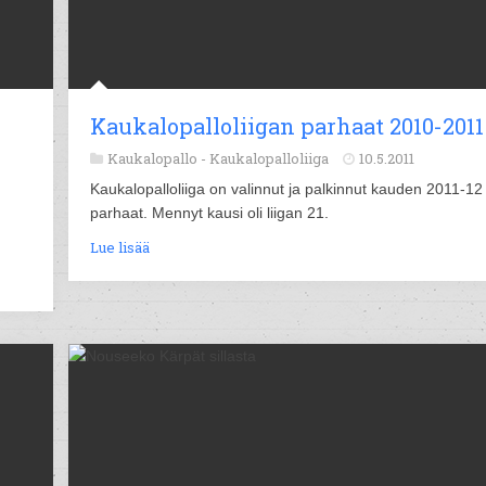
Kaukalopalloliigan parhaat 2010-2011
Kaukalopallo -
Kaukalopalloliiga
10.5.2011
Kaukalopalloliiga on valinnut ja palkinnut kauden 2011-12
parhaat. Mennyt kausi oli liigan 21.
Lue lisää