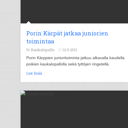
Porin Kärpät jatkaa juniorien
toimintaa
Kaukalopallo
12.9.2011
Porin Kärppien junioritoiminta jatkuu alkavalla kaudella
poikien kaukalopallolla sekä tyttöjen ringetellä.
Lue lisää