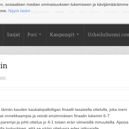
en, sosiaalisen median ominaisuuksien tukemiseen ja kävijämäärämme
amme.
Näytä tiedot
la
Kuopio
Lahti
Lappeenranta
Mikkeli
Oulu
Pori
Rauma
Rovaniemi
Sein
Sarjat
Pori
Kaupungit
UrheiluSuomi.co
lin
2011
ämän kauden kaukalopalloliigan finaalit tasaisella ottelulla, joka meni
olivat onnekkaampia ja veivät ensimmäisen finaalin lukemin 6-7.
parempi ja johti ottelua jo 4-1 toisen erän viimeisillä minuuteilla. Ajassa
lla tyytyväinen, että se pääsi ottelussa edes jatkoajalle.