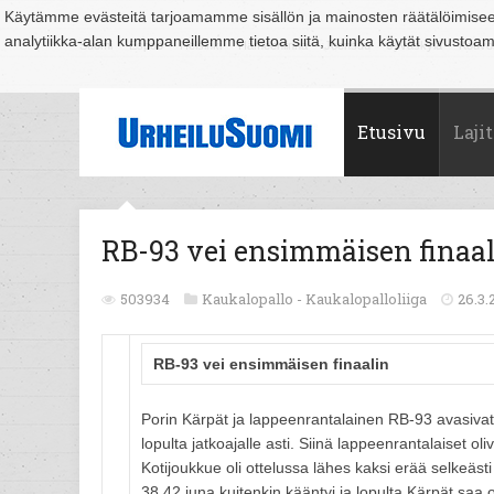
Käytämme evästeitä tarjoamamme sisällön ja mainosten räätälöimise
analytiikka-alan kumppaneillemme tietoa siitä, kuinka käytät sivusto
Suomi
Espoo
Helsinki
Hämeenlinna
Joensuu
Jyväskylä
Kouvo
Etusivu
Lajit
RB-93 vei ensimmäisen finaa
503934
Kaukalopallo -
Kaukalopalloliiga
26.3.
RB-93 vei ensimmäisen finaalin
Porin Kärpät ja lappeenrantalainen RB-93 avasivat t
lopulta jatkoajalle asti. Siinä lappeenrantalaiset 
Kotijoukkue oli ottelussa lähes kaksi erää selkeästi 
38.42 juna kuitenkin kääntyi ja lopulta Kärpät saa o