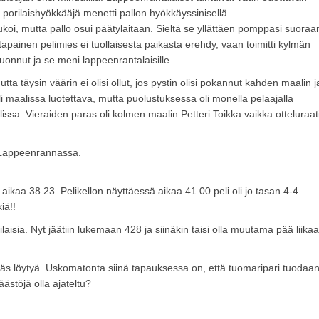
 porilaishyökkääjä menetti pallon hyökkäyssinisellä.
oi, mutta pallo osui päätylaitaan. Sieltä se yllättäen pomppasi suoraa
n tapainen pelimies ei tuollaisesta paikasta erehdy, vaan toimitti kylmän
tauonnut ja se meni lappeenrantalaisille.
a täysin väärin ei olisi ollut, jos pystin olisi pokannut kahden maalin j
 maalissa luotettava, mutta puolustuksessa oli monella pelaajalla
sa. Vieraiden paras oli kolmen maalin Petteri Toikka vaikka otteluraat
 Lappeenrannassa.
ti aikaa 38.23. Pelikellon näyttäessä aikaa 41.00 peli oli jo tasan 4-4.
iä!!
ilaisia. Nyt jäätiin lukemaan 428 ja siinäkin taisi olla muutama pää liikaa
pitäs löytyä. Uskomatonta siinä tapauksessa on, että tuomaripari tuodaa
ästöjä olla ajateltu?