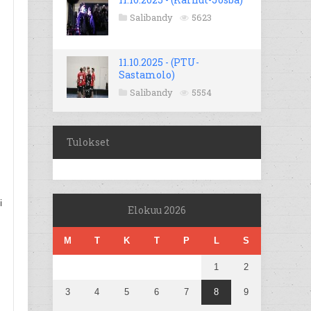
Salibandy
5623
11.10.2025 - (PTU-
Sastamolo)
Salibandy
5554
Tulokset
i
Elokuu 2026
M
T
K
T
P
L
S
1
2
3
4
5
6
7
8
9