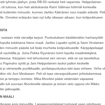
otti tyhmän jäähyn, josta RB-93 rankaisi heti vaparista. Helppolainen
ää oli tulossa, kun heti aloituksesta Rami Välimaa hölmöili korkealla
esti kuitenkin minuutin, kunnes Jarkko Käkränen osui maalin edestä. Peli
le. Onneksi erätauko taisi nyt tulla oikeaan aikaan, kun kotijoukkueen
ISTA
ti vastaan mitä vierailija tarjosi. Puolustuksen käsittämätön harhasyöttö
opulta tuloksena hieno maali. Jarkko Lapatto syötti ja Sami Virolainen
en minuutin päästä tuli lisää murheita kotijoukkueelle. Kärppäpelaajat
tuli vauhdilla ja Juha-Pekka Ryynänen toimi lopulta maalintekijänä.
anteessa. Kärppien rivit tehostuivat sen verran, että se sai tasoitettua
Niko Papinaho syötti ja Jani Helppolainen laukoi pallon keskelle
o viimeiselle puolikkaalle, porilaispuolustus teki taas virheen. Virhe ol
allon ohi Joni Meskasen. Peli oli taas vierasjoukkueen johtolukemissa.
pois ja temppu onnistui. Mika Ahonkivi pääsi vetämään vapaasta
llo tuli suoraan Ahonkivelle takaisin ja toinen veto upposi ohi Mikko
in jatkoajalle.
N MAALI
oajan ensi minuutilla. Lappeenrantalaiset tuntuivat vaan odottavan