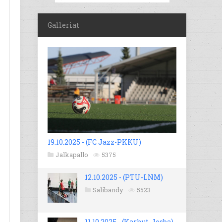
Galleriat
19.10.2025 - (FC Jazz-PKKU)
Jalkapallo
5375
12.10.2025 - (PTU-LNM)
Salibandy
5523
11.10.2025 - (Karhut-Josba)