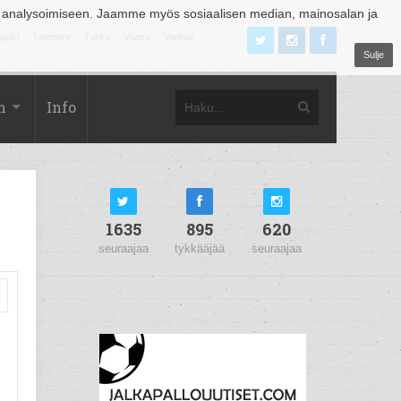
 analysoimiseen. Jaamme myös sosiaalisen median, mainosalan ja
äjoki
Tampere
Turku
Vaasa
Vantaa
Sulje
m
Info
1635
895
620
seuraajaa
tykkääjää
seuraajaa