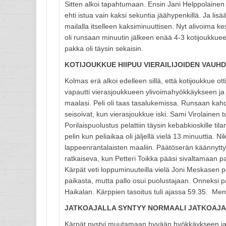
Sitten alkoi tapahtumaan. Ensin Jani Helppolainen 
ehti istua vain kaksi sekuntia jäähypenkillä. Ja lis
mailalla itselleen kaksiminuuttisen. Nyt alivoima k
oli runsaan minuutin jälkeen enää 4-3 kotijoukkueel
pakka oli täysin sekaisin.
KOTIJOUKKUE HIIPUU VIERAILIJOIDEN VAUHD
Kolmas erä alkoi edelleen sillä, että kotijoukkue ot
vapautti vierasjoukkueen ylivoimahyökkäykseen ja l
maalasi. Peli oli taas tasalukemissa. Runsaan kahd
seisoivat, kun vierasjoukkue iski. Sami Virolainen 
Porilaispuolustus pelattiin täysin kebabkioskille til
pelin kun peliaikaa oli jäljellä vielä 13 minuuttia. 
lappeenrantalaisten maaliin. Päätöserän käännyttyä j
ratkaiseva, kun Petteri Toikka pääsi sivaltamaan p
Kärpät veti loppuminuuteilla vielä Joni Meskasen 
paikasta, mutta pallo osui puolustajaan. Onneksi pa
Haikalan. Kärppien tasoitus tuli ajassa 59.35. Menti
JATKOAJALLA SYNTYY NORMAALI JATKOAJA
Kärpät pystyi muutamaan hyvään hyökkäykseen jatk