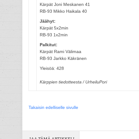
Kärpät Joni Meskanen 41
RB-93 Mikko Haikala 40
Jäähyt:
Kärpät 5x2min
RB-93 1x2min
Palkitut:
Kärpät Rami Välimaa
RB-93 Jarkko Käkränen
Yleisöä: 428
Kärppien tiedotteesta / UrheiluPori
Takaisin edelliselle sivulle
JAA TÄMÄ ARTIKKELI