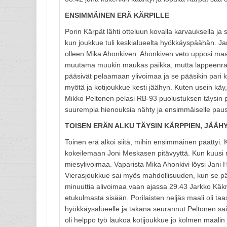
ENSIMMÄINEN ERÄ KÄRPILLE
Porin Kärpät lähti otteluun kovalla karvauksella ja s
kun joukkue tuli keskialueelta hyökkäyspäähän. Jan
olleen Mika Ahonkiven. Ahonkiven veto upposi maali
muutama muukin maukas paikka, mutta lappeenrantal
pääsivät pelaamaan ylivoimaa ja se pääsikin pari k
myötä ja kotijoukkue kesti jäähyn. Kuten usein käy,
Mikko Peltonen pelasi RB-93 puolustuksen täysin pi
suurempia hienouksia nähty ja ensimmäiselle paus
TOISEN ERÄN ALKU TÄYSIN KÄRPPIEN, JÄÄH
Toinen erä alkoi siitä, mihin ensimmäinen päättyi. Kä
kokeilemaan Joni Meskasen pitävyyttä. Kun kuusi m
miesylivoimaa. Vaparista Mika Ahonkivi löysi Jani He
Vierasjoukkue sai myös mahdollisuuden, kun se pä
minuuttia alivoimaa vaan ajassa 29.43 Jarkko Käkr
etukulmasta sisään. Porilaisten neljäs maali oli taa
hyökkäysalueelle ja takana seurannut Peltonen sai p
oli helppo työ laukoa kotijoukkue jo kolmen maalin