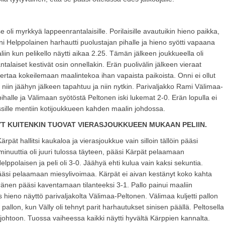
e oli myrkkyä lappeenrantalaisille. Porilaisille avautuikin hieno paikka,
i Helppolainen harhautti puolustajan pihalle ja hieno syötti vapaana
in kun pelikello näytti aikaa 2.25. Tämän jälkeen joukkueella oli
aiset kestivät osin onnellakin. Erän puolivälin jälkeen vieraat
ertaa kokeilemaan maalintekoa ihan vapaista paikoista. Onni ei ollut
 niin jäähyn jälkeen tapahtuu ja niin nytkin. Parivaljakko Rami Välimaa-
halle ja Välimaan syötöstä Peltonen iski lukemat 2-0. Erän lopulla ei
sille mentiin kotijoukkueen kahden maalin johdossa.
YT KUITENKIN TUOVAT VIERASJOUKKUEEN MUKAAN PELIIN.
rpät hallitsi kaukaloa ja vierasjoukkue vain silloin tällöin pääsi
inuuttia oli juuri tulossa täyteen, pääsi Kärpät pelaamaan
lppolaisen ja peli oli 3-0. Jäähyä ehti kulua vain kaksi sekuntia.
äsi pelaamaan miesylivoimaa. Kärpät ei aivan kestänyt koko kahta
änen pääsi kaventamaan tilanteeksi 3-1. Pallo painui maaliin
s hieno näyttö parivaljakolta Välimaa-Peltonen. Välimaa kuljetti pallon
allon, kun Välly oli tehnyt parit harhautukset sinisen päällä. Peltosella
 johtoon. Tuossa vaiheessa kaikki näytti hyvältä Kärppien kannalta.