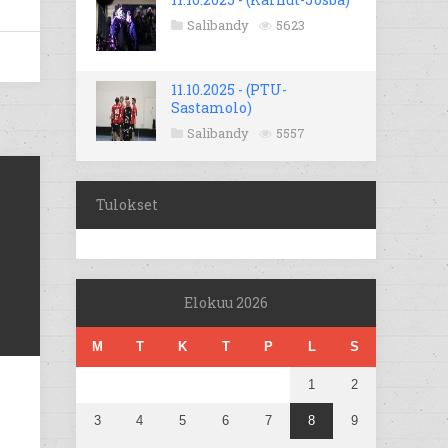
Salibandy
5623
11.10.2025 - (PTU-
Sastamolo)
Salibandy
5557
Tulokset
Elokuu 2026
M
T
K
T
P
L
S
1
2
3
4
5
6
7
8
9