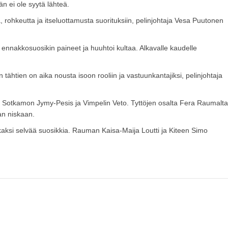
 ei ole syytä lähteä.
tä, rohkeutta ja itseluottamusta suorituksiin, pelinjohtaja Vesa Puutonen
ennakkosuosikin paineet ja huuhtoi kultaa. Alkavalle kaudelle
 tähtien on aika nousta isoon rooliin ja vastuunkantajiksi, pelinjohtaja
an Sotkamon Jymy-Pesis ja Vimpelin Veto. Tyttöjen osalta Fera Raumalta
an niskaan.
on kaksi selvää suosikkia. Rauman Kaisa-Maija Loutti ja Kiteen Simo