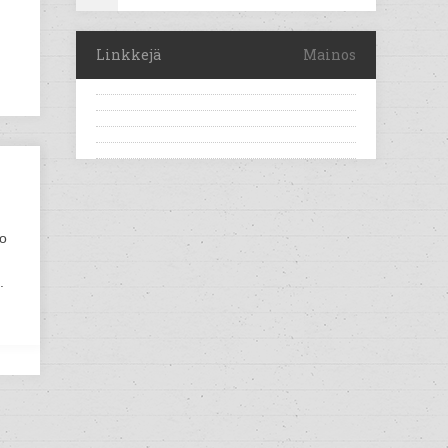
Linkkejä
Mainos
ko
.