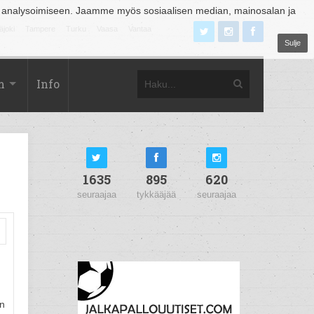
 analysoimiseen. Jaamme myös sosiaalisen median, mainosalan ja
äjoki
Tampere
Turku
Vaasa
Vantaa
Sulje
m
Info
1635
895
620
seuraajaa
tykkääjää
seuraajaa
en