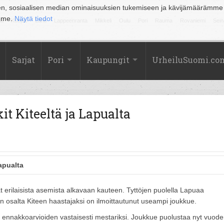
en, sosiaalisen median ominaisuuksien tukemiseen ja kävijämäärämme
amme.
Näytä tiedot
la
Kuopio
Lahti
Lappeenranta
Mikkeli
Oulu
Pori
Rauma
Rovaniemi
Sein
Sarjat
Pori
Kaupungit
UrheiluSuomi.co
t Kiteeltä ja Lapualta
apualta
t erilaisista asemista alkavaan kauteen. Tyttöjen puolella Lapuaa
 osalta Kiteen haastajaksi on ilmoittautunut useampi joukkue.
usi ennakkoarvioiden vastaisesti mestariksi. Joukkue puolustaa nyt vuod