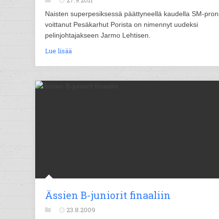
27.9.2011
Naisten superpesiksessä päättyneellä kaudella SM-pron
voittanut Pesäkarhut Porista on nimennyt uudeksi
pelinjohtajakseen Jarmo Lehtisen.
Lue lisää
Ässien B-juniorit finaaliin
23.8.2009