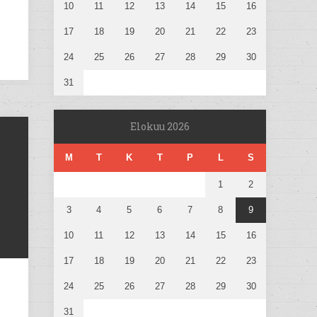
10
11
12
13
14
15
16
17
18
19
20
21
22
23
24
25
26
27
28
29
30
31
Elokuu 2026
M
T
K
T
P
L
S
1
2
3
4
5
6
7
8
9
10
11
12
13
14
15
16
17
18
19
20
21
22
23
24
25
26
27
28
29
30
31