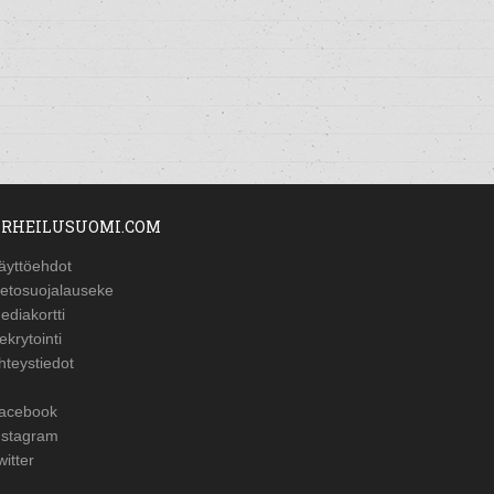
RHEILUSUOMI.COM
äyttöehdot
ietosuojalauseke
ediakortti
ekrytointi
hteystiedot
acebook
nstagram
witter