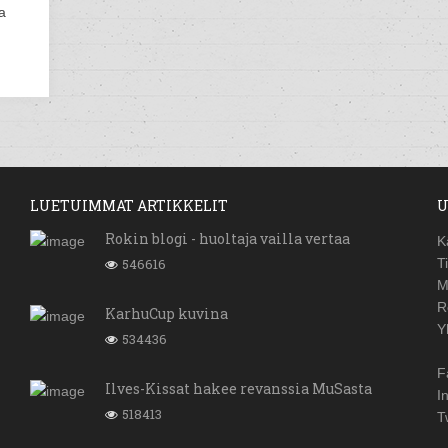
a
LUETUIMMAT ARTIKKELIT
U
Rokin blogi - huoltaja vailla vertaa
K
546616
T
M
R
KarhuCup kuvina
Y
534436
F
Ilves-Kissat hakee revanssia MuSasta
I
518413
T