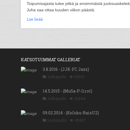
Toipumisajasta tulee pitkä ja ensimmäisiä juoksuaskeleit
Juha saa ottaa kuuden viikon päästä.
Lue lisää
KATSOTUIMMAT GALLERIAT
3.8.2016 - (JJK-FC Jazz)
Jalkapallo
65001
14.5.2015 - (MuSa-P-Iirot)
Jalkapallo
52444
09.02.2014 - (KoIsku-RaisU2)
Lentopallo
49297