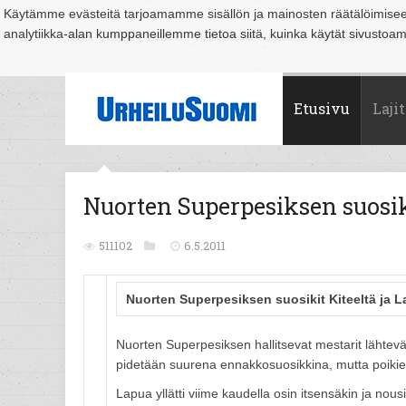
Käytämme evästeitä tarjoamamme sisällön ja mainosten räätälöimise
analytiikka-alan kumppaneillemme tietoa siitä, kuinka käytät sivusto
Suomi
Espoo
Helsinki
Hämeenlinna
Joensuu
Jyväskylä
Kouvo
Etusivu
Lajit
Nuorten Superpesiksen suosiki
511102
6.5.2011
Nuorten Superpesiksen suosikit Kiteeltä ja L
Nuorten Superpesiksen hallitsevat mestarit lähtevä
pidetään suurena ennakkosuosikkina, mutta poikien
Lapua yllätti viime kaudella osin itsensäkin ja no