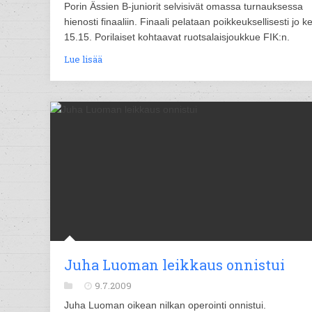
Porin Ässien B-juniorit selvisivät omassa turnauksessa
hienosti finaaliin. Finaali pelataan poikkeuksellisesti jo ke
15.15. Porilaiset kohtaavat ruotsalaisjoukkue FIK:n.
Lue lisää
Juha Luoman leikkaus onnistui
9.7.2009
Juha Luoman oikean nilkan operointi onnistui.