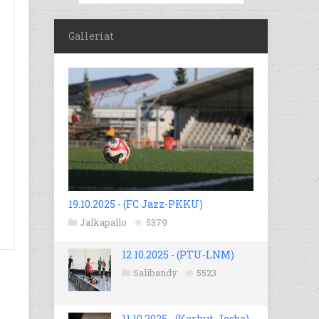
Galleriat
19.10.2025 - (FC Jazz-PKKU)
Jalkapallo
5379
12.10.2025 - (PTU-LNM)
Salibandy
5523
11.10.2025 - (Karhut-Josba)