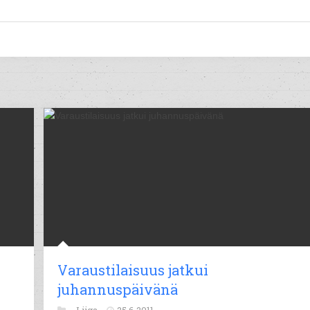
Varaustilaisuus jatkui
juhannuspäivänä