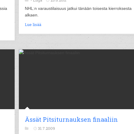
-
Liiga
25.6.2011
ssia
NHL:n varaustilaisuus jatkui tänään toisesta kierroksesta
alkaen.
Lue lisää
Ässät Pitsiturnauksen finaaliin
31.7.2009