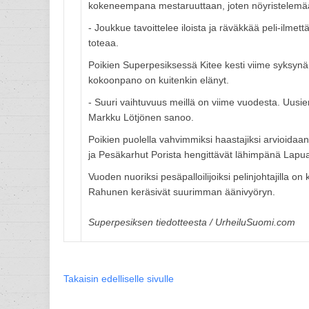
kokeneempana mestaruuttaan, joten nöyristelemään
- Joukkue tavoittelee iloista ja räväkkää peli-ilmet
toteaa.
Poikien Superpesiksessä Kitee kesti viime syksynä 
kokoonpano on kuitenkin elänyt.
- Suuri vaihtuvuus meillä on viime vuodesta. Uusien
Markku Lötjönen sanoo.
Poikien puolella vahvimmiksi haastajiksi arvioida
ja Pesäkarhut Porista hengittävät lähimpänä Lapu
Vuoden nuoriksi pesäpalloilijoiksi pelinjohtajilla 
Rahunen keräsivät suurimman äänivyöryn.
Superpesiksen tiedotteesta / UrheiluSuomi.com
Takaisin edelliselle sivulle