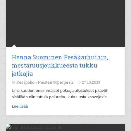
Henna Suominen Pesäkarhuihin,
mestaruusjoukkueesta tukku
jatkajia
Pesäpallo -
Naisten Superpesis
27.10.2023
Ensi kauden ensimmäiset pelaajajulkistukset pitävät
sisällään niin tuttuja pelureita, kuin uusia kasvojakin.
Lue lisää