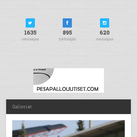
1635
895
620
seuraajaa
tykkääjää
seuraajaa
Galleriat