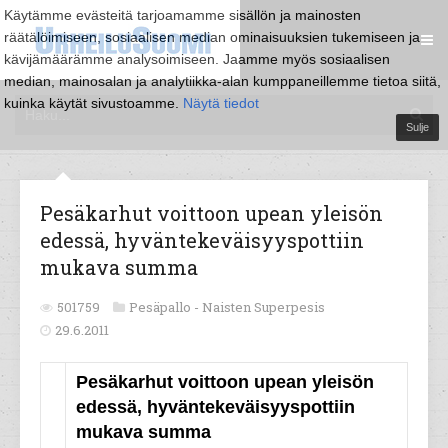
Käytämme evästeitä tarjoamamme sisällön ja mainosten
räätälöimiseen, sosiaalisen median ominaisuuksien tukemiseen ja
kävijämäärämme analysoimiseen. Jaamme myös sosiaalisen
median, mainosalan ja analytiikka-alan kumppaneillemme tietoa siitä,
kuinka käytät sivustoamme.
Näytä tiedot
Sulje
Pesäkarhut voittoon upean yleisön
edessä, hyväntekeväisyyspottiin
mukava summa
501759
Pesäpallo -
Naisten Superpesis
29.6.2011
Pesäkarhut voittoon upean yleisön
edessä, hyväntekeväisyyspottiin
mukava summa