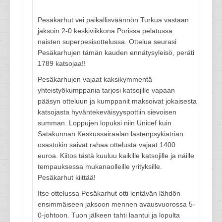
Pesäkarhut vei paikallisväännön Turkua vastaan
jaksoin 2-0 keskiviikkona Porissa pelatussa
naisten superpesisottelussa. Ottelua seurasi
Pesäkarhujen tämän kauden ennätysyleisö, peräti
1789 katsojaa!!
Pesäkarhujen vajaat kaksikymmentä
yhteistyökumppania tarjosi katsojille vapaan
pääsyn otteluun ja kumppanit maksoivat jokaisesta
katsojasta hyväntekeväisyyspottiin sievoisen
summan. Loppujen lopuksi niin Unicef kuin
Satakunnan Keskussairaalan lastenpsykiatrian
osastokin saivat rahaa ottelusta vajaat 1400
euroa. Kiitos tästä kuuluu kaikille katsojille ja näille
tempauksessa mukanaolleille yrityksille.
Pesäkarhut kiittää!
Itse ottelussa Pesäkarhut otti lentävän lähdön
ensimmäiseen jaksoon mennen avausvuorossa 5-
0-johtoon. Tuon jälkeen tahti laantui ja lopulta