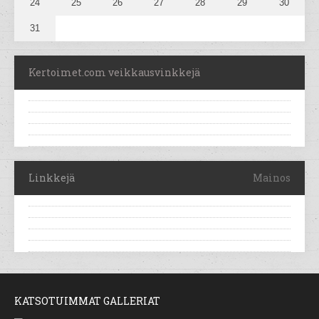
24
25
26
27
28
29
30
31
Kertoimet.com veikkausvinkkejä
Linkkejä
Mainos
KATSOTUIMMAT GALLERIAT