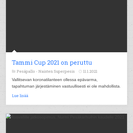
Tammi Cup 2021 on peruttu
Pesäpallo -
Naisten Superpesis
11.1.2021
Vallitsevan koronatilanteen ollessa epävarma,
tapahtuman järjestäminen vastuullisesti ei ole mahdollista.
Lue lisää