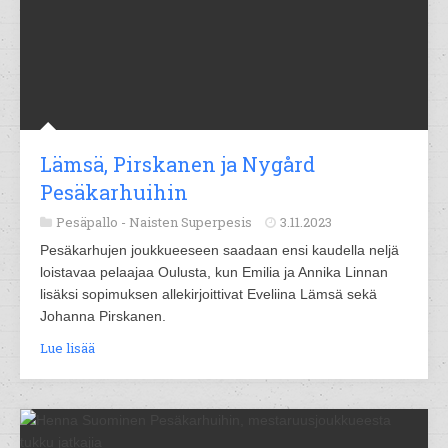
Lämsä, Pirskanen ja Nygård
Pesäkarhuihin
Pesäpallo -
Naisten Superpesis
3.11.2023
Pesäkarhujen joukkueeseen saadaan ensi kaudella neljä
loistavaa pelaajaa Oulusta, kun Emilia ja Annika Linnan
lisäksi sopimuksen allekirjoittivat Eveliina Lämsä sekä
Johanna Pirskanen.
Lue lisää