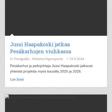
Jussi Haapakoski jatkaa
Pesäkarhujen viuhkassa
Pesäpallo -
Naisten Superpesis
19.9.2024
Pesäkarhut ja pelinjohtaja Jussi Haapakoski jatkavat
yhteistä projektia myös kausilla 2025 ja 2026.
Lue lisää