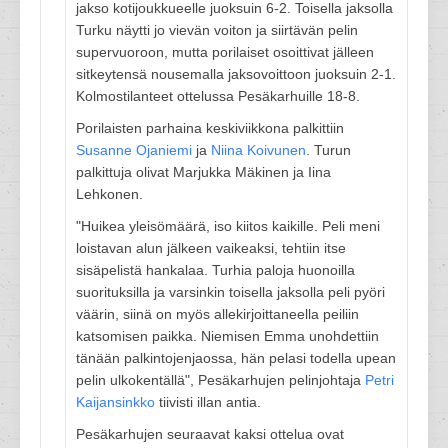
jakso kotijoukkueelle juoksuin 6-2. Toisella jaksolla
Turku näytti jo vievän voiton ja siirtävän pelin
supervuoroon, mutta porilaiset osoittivat jälleen
sitkeytensä nousemalla jaksovoittoon juoksuin 2-1.
Kolmostilanteet ottelussa Pesäkarhuille 18-8.
Porilaisten parhaina keskiviikkona palkittiin
Susanne Ojaniemi
ja
Niina Koivunen
. Turun
palkittuja olivat Marjukka Mäkinen ja Iina
Lehkonen.
"Huikea yleisömäärä, iso kiitos kaikille. Peli meni
loistavan alun jälkeen vaikeaksi, tehtiin itse
sisäpelistä hankalaa. Turhia paloja huonoilla
suorituksilla ja varsinkin toisella jaksolla peli pyöri
väärin, siinä on myös allekirjoittaneella peiliin
katsomisen paikka. Niemisen Emma unohdettiin
tänään palkintojenjaossa, hän pelasi todella upean
pelin ulkokentällä", Pesäkarhujen pelinjohtaja
Petri
Kaijansinkko
tiivisti illan antia.
Pesäkarhujen seuraavat kaksi ottelua ovat