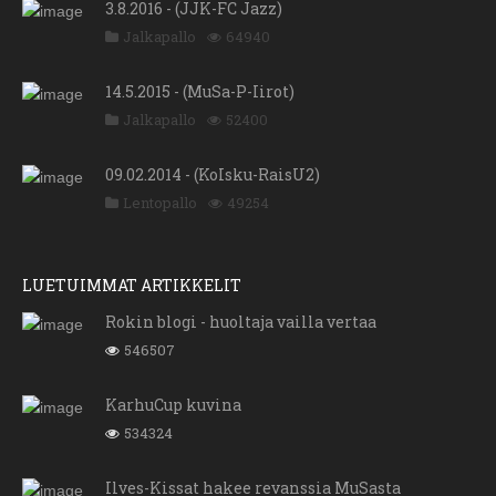
3.8.2016 - (JJK-FC Jazz)
Jalkapallo
64940
14.5.2015 - (MuSa-P-Iirot)
Jalkapallo
52400
09.02.2014 - (KoIsku-RaisU2)
Lentopallo
49254
LUETUIMMAT ARTIKKELIT
Rokin blogi - huoltaja vailla vertaa
546507
KarhuCup kuvina
534324
Ilves-Kissat hakee revanssia MuSasta