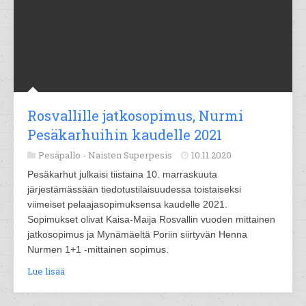
Rosvallille jatkosopimus, Nurmi
Pesäkarhuihin kaudelle 2021
Pesäpallo -
Naisten Superpesis
10.11.2020
Pesäkarhut julkaisi tiistaina 10. marraskuuta
järjestämässään tiedotustilaisuudessa toistaiseksi
viimeiset pelaajasopimuksensa kaudelle 2021.
Sopimukset olivat Kaisa-Maija Rosvallin vuoden mittainen
jatkosopimus ja Mynämäeltä Poriin siirtyvän Henna
Nurmen 1+1 -mittainen sopimus.
Lue lisää