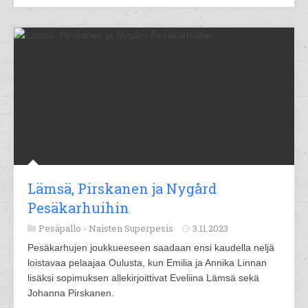
Lämsä, Pirskanen ja Nygård
Pesäkarhuihin
Pesäpallo -
Naisten Superpesis
3.11.2023
Pesäkarhujen joukkueeseen saadaan ensi kaudella neljä
loistavaa pelaajaa Oulusta, kun Emilia ja Annika Linnan
lisäksi sopimuksen allekirjoittivat Eveliina Lämsä sekä
Johanna Pirskanen.