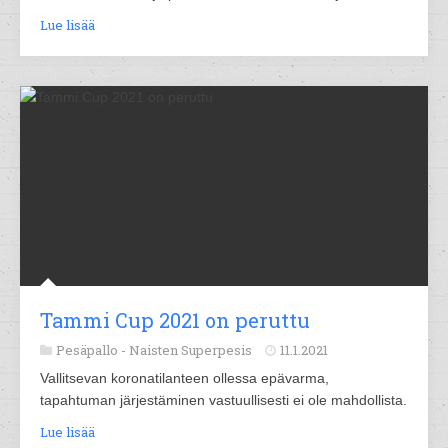
Lue lisää
Tammi Cup 2021 on peruttu
Pesäpallo -
Naisten Superpesis
11.1.2021
Vallitsevan koronatilanteen ollessa epävarma,
tapahtuman järjestäminen vastuullisesti ei ole mahdollista.
Lue lisää