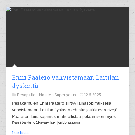
Enni Paatero vahvistamaan Laitilan
Jyskettä
Pesäpallo -
Naisten Superpesis
12.6.2025
Pesäkarhujen Enni Paatero siirtyy lainasopimuksella
vahvistamaan Laitilan Jyskeen edustusjoukkueen rivejä.
Paateron lainasopimus mahdollistaa pelaamisen myös
Pesäkarhut-Akatemian joukkueessa.
Lue lisää