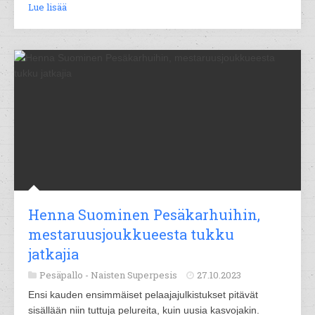
Lue lisää
Henna Suominen Pesäkarhuihin,
mestaruusjoukkueesta tukku
jatkajia
Pesäpallo -
Naisten Superpesis
27.10.2023
Ensi kauden ensimmäiset pelaajajulkistukset pitävät
sisällään niin tuttuja pelureita, kuin uusia kasvojakin.