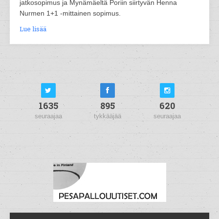
jatkosopimus ja Mynämäeltä Poriin siirtyvän Henna
Nurmen 1+1 -mittainen sopimus.
Lue lisää
1635
895
620
seuraajaa
tykkääjää
seuraajaa