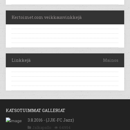
Kertoimet.com veikkausvinkkejä
Linkkejä
Mainos
KATSOTUIMMAT GALLERIAT
3.8.2016 - (JJK-FC Jazz)
Jalkapallo
64954