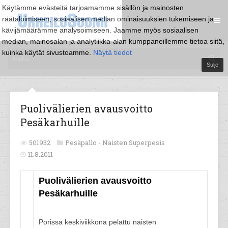
Käytämme evästeitä tarjoamamme sisällön ja mainosten
räätälöimiseen, sosiaalisen median ominaisuuksien tukemiseen ja
kävijämäärämme analysoimiseen. Jaamme myös sosiaalisen
median, mainosalan ja analytiikka-alan kumppaneillemme tietoa siitä,
kuinka käytät sivustoamme.
Näytä tiedot
Sulje
Puolivälierien avausvoitto
Pesäkarhuille
501932
Pesäpallo -
Naisten Superpesis
11.8.2011
Puolivälierien avausvoitto
Pesäkarhuille
Porissa keskiviikkona pelattu naisten