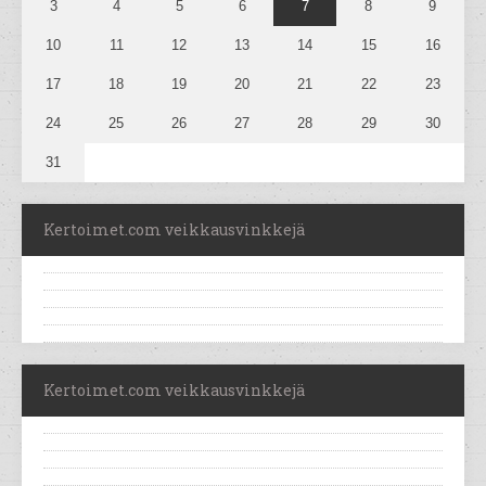
3
4
5
6
7
8
9
10
11
12
13
14
15
16
17
18
19
20
21
22
23
24
25
26
27
28
29
30
31
Kertoimet.com veikkausvinkkejä
Kertoimet.com veikkausvinkkejä