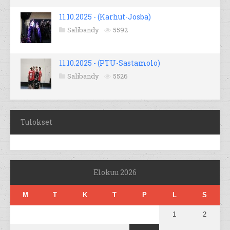
11.10.2025 - (Karhut-Josba)
Salibandy
5592
11.10.2025 - (PTU-Sastamolo)
Salibandy
5526
Tulokset
Elokuu 2026
M
T
K
T
P
L
S
1
2