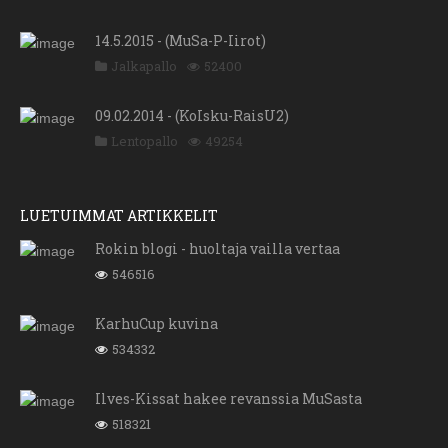
14.5.2015 - (MuSa-P-Iirot)
Jalkapallo
52400
09.02.2014 - (KoIsku-RaisU2)
Lentopallo
49254
LUETUIMMAT ARTIKKELIT
Rokin blogi - huoltaja vailla vertaa
546516
KarhuCup kuvina
534332
Ilves-Kissat hakee revanssia MuSasta
518321