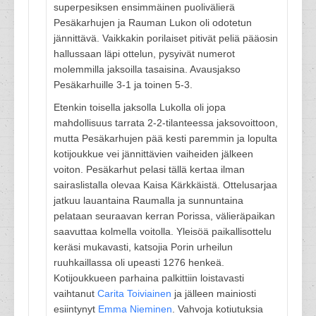
superpesiksen ensimmäinen puolivälierä
Pesäkarhujen ja Rauman Lukon oli odotetun
jännittävä. Vaikkakin porilaiset pitivät peliä pääosin
hallussaan läpi ottelun, pysyivät numerot
molemmilla jaksoilla tasaisina. Avausjakso
Pesäkarhuille 3-1 ja toinen 5-3.
Etenkin toisella jaksolla Lukolla oli jopa
mahdollisuus tarrata 2-2-tilanteessa jaksovoittoon,
mutta Pesäkarhujen pää kesti paremmin ja lopulta
kotijoukkue vei jännittävien vaiheiden jälkeen
voiton. Pesäkarhut pelasi tällä kertaa ilman
sairaslistalla olevaa Kaisa Kärkkäistä. Ottelusarjaa
jatkuu lauantaina Raumalla ja sunnuntaina
pelataan seuraavan kerran Porissa, välieräpaikan
saavuttaa kolmella voitolla. Yleisöä paikallisottelu
keräsi mukavasti, katsojia Porin urheilun
ruuhkaillassa oli upeasti 1276 henkeä.
Kotijoukkueen parhaina palkittiin loistavasti
vaihtanut
Carita Toiviainen
ja jälleen mainiosti
esiintynyt
Emma Nieminen
. Vahvoja kotiutuksia