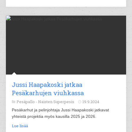
Jussi Haapakoski jatkaa
Pesäkarhujen viuhkassa
Pesäpallo -
Naisten Superpesis
19.9.2024
Pesäkarhut ja pelinjohtaja Jussi Haapakoski jatkavat
yhteistä projektia myös kausilla 2025 ja 2026.
Lue lisää