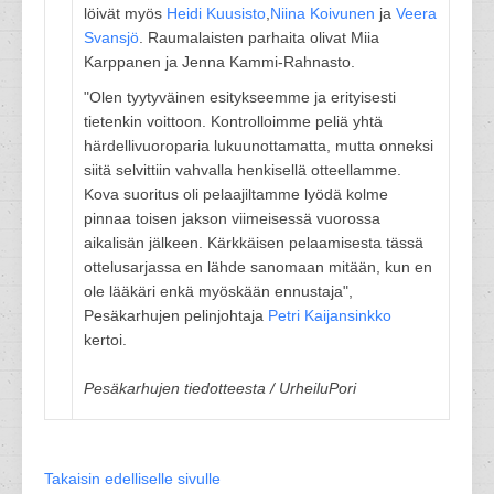
löivät myös
Heidi Kuusisto
,
Niina Koivunen
ja
Veera
Svansjö
. Raumalaisten parhaita olivat Miia
Karppanen ja Jenna Kammi-Rahnasto.
"Olen tyytyväinen esitykseemme ja erityisesti
tietenkin voittoon. Kontrolloimme peliä yhtä
härdellivuoroparia lukuunottamatta, mutta onneksi
siitä selvittiin vahvalla henkisellä otteellamme.
Kova suoritus oli pelaajiltamme lyödä kolme
pinnaa toisen jakson viimeisessä vuorossa
aikalisän jälkeen. Kärkkäisen pelaamisesta tässä
ottelusarjassa en lähde sanomaan mitään, kun en
ole lääkäri enkä myöskään ennustaja",
Pesäkarhujen pelinjohtaja
Petri Kaijansinkko
kertoi.
Pesäkarhujen tiedotteesta / UrheiluPori
Takaisin edelliselle sivulle