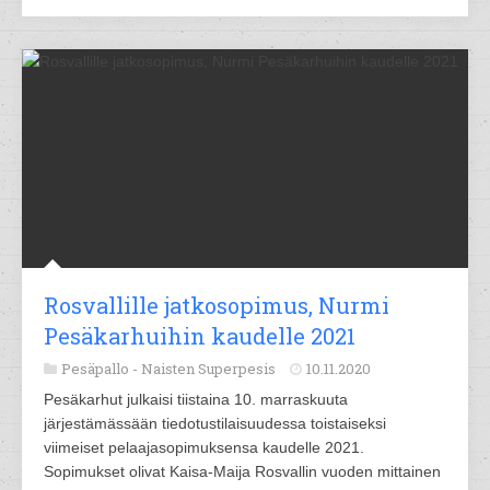
Rosvallille jatkosopimus, Nurmi
Pesäkarhuihin kaudelle 2021
Pesäpallo -
Naisten Superpesis
10.11.2020
Pesäkarhut julkaisi tiistaina 10. marraskuuta
järjestämässään tiedotustilaisuudessa toistaiseksi
viimeiset pelaajasopimuksensa kaudelle 2021.
Sopimukset olivat Kaisa-Maija Rosvallin vuoden mittainen