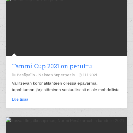
Tammi Cup 2021 on peruttu
Pesäpallo -
Naisten Superpesis
11.1.2021
Vallitsevan koronatilanteen ollessa epävarma,
tapahtuman järjestäminen vastuullisesti ei ole mahdollista.
Lue lisää