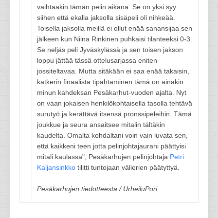
vaihtaakin tämän pelin aikana. Se on yksi syy
siihen että ekalla jaksolla sisäpeli oli nihkeää.
Toisella jaksolla meillä ei ollut enää sanansijaa sen
jälkeen kun Niina Rinkinen puhkaisi tilanteeksi 0-3.
Se neljäs peli Jyväskylässä ja sen toisen jakson
loppu jättää tässä ottelusarjassa eniten
jossiteltavaa. Mutta sitäkään ei saa enää takaisin,
katkerin finaalista tipahtaminen tämä on ainakin
minun kahdeksan Pesäkarhut-vuoden ajalta. Nyt
on vaan jokaisen henkilökohtaisella tasolla tehtävä
surutyö ja kerättävä itsensä pronssipeleihin. Tämä
joukkue ja seura ansaitsee mitalin tältäkin
kaudelta. Omalta kohdaltani voin vain luvata sen,
että kaikkeni teen jotta pelinjohtajaurani päättyisi
mitali kaulassa", Pesäkarhujen pelinjohtaja
Petri
Kaijansinkko
tilitti tuntojaan välierien päätyttyä.
Pesäkarhujen tiedotteesta / UrheiluPori