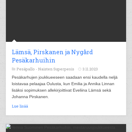
Lämsä, Pirskanen ja Nygård
Pesäkarhuihin
Pesäpallo -
Naisten Superpesis
3.11.2023
Pesäkarhujen joukkueeseen saadaan ensi kaudella neljä
loistavaa pelaajaa Oulusta, kun Emilia ja Annika Linnan
lisäksi sopimuksen allekirjoittivat Eveliina Lämsä sekä
Johanna Pirskanen.
Lue lisää