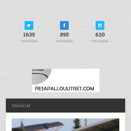
1635
895
620
seuraajaa
tykkääjää
seuraajaa
Galleriat