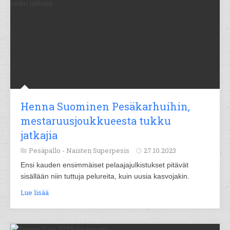
Henna Suominen Pesäkarhuihin,
mestaruusjoukkueesta tukku
jatkajia
Pesäpallo -
Naisten Superpesis
27.10.2023
Ensi kauden ensimmäiset pelaajajulkistukset pitävät
sisällään niin tuttuja pelureita, kuin uusia kasvojakin.
Lue lisää