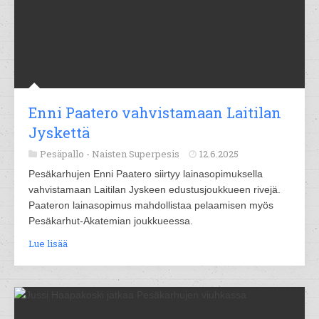
Enni Paatero vahvistamaan Laitilan
Jyskettä
Pesäpallo -
Naisten Superpesis
12.6.2025
Pesäkarhujen Enni Paatero siirtyy lainasopimuksella
vahvistamaan Laitilan Jyskeen edustusjoukkueen rivejä.
Paateron lainasopimus mahdollistaa pelaamisen myös
Pesäkarhut-Akatemian joukkueessa.
Lue lisää