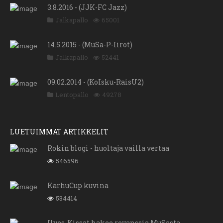
3.8.2016 - (JJK-FC Jazz)
Jalkapallo
65001
14.5.2015 - (MuSa-P-Iirot)
Jalkapallo
52441
09.02.2014 - (KoIsku-RaisU2)
Lentopallo
49278
LUETUIMMAT ARTIKKELIT
Rokin blogi - huoltaja vailla vertaa
546596
KarhuCup kuvina
534414
Ilves-Kissat hakee revanssia MuSasta