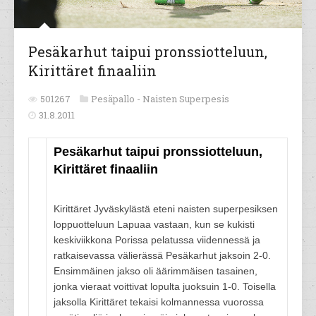
Pesäkarhut taipui pronssiotteluun,
Kirittäret finaaliin
501267
Pesäpallo -
Naisten Superpesis
31.8.2011
Pesäkarhut taipui pronssiotteluun,
Kirittäret finaaliin
Kirittäret Jyväskylästä eteni naisten superpesiksen
loppuotteluun Lapuaa vastaan, kun se kukisti
keskiviikkona Porissa pelatussa viidennessä ja
ratkaisevassa välierässä Pesäkarhut jaksoin 2-0.
Ensimmäinen jakso oli äärimmäisen tasainen,
jonka vieraat voittivat lopulta juoksuin 1-0. Toisella
jaksolla Kirittäret tekaisi kolmannessa vuorossa