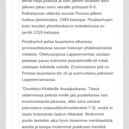
peräti neljä juoksua ja näin jakson tasaisen alun
jälkeen jakso meni vieraille puhtaasti 8-0.
Ratkaisevaa välierää seurasi Porissa jälleen
huikea yleisömäärä, 1969 katsojaa. Pesäkarhujen
koko kauden yleisökeskiarvo kotiotteluissa on
peräti 1318 katsojaa.
Pesäkarhut pelaa lauantaina alkavissa
pronssiotteluissa seuran historian yhdeksännestä
mitalista. Ottelusarjassa Lappeenrantaa vastaan
pelataan paras kolmesta järjestelmällä eli mitali
voitetaan kahdella voitolla. Ensimmäinen peli on
Porissa lauantaina klo 16 ja sunnuntaina jatketaan
Lappeenrannassa.
"Onnittelut Kirittärille finaalipaikasta. Tässä
viidennessä pelissä meille jää jossiteltavaa vain
ensimmäisestä jaksosta, oltiin siinä selvästi
painostava osapuoli(kolmostilanteet 7-3), mutta ei
saatu kotiutuksiin laatua riittävästi. Molemmin
puolin tiedettiin aika hyvin toisemme merkkipelistä
asioita ja taisipa molemmat joukkueet merkkiä