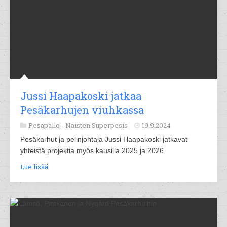
Jussi Haapakoski jatkaa
Pesäkarhujen viuhkassa
Pesäpallo -
Naisten Superpesis
19.9.2024
Pesäkarhut ja pelinjohtaja Jussi Haapakoski jatkavat
yhteistä projektia myös kausilla 2025 ja 2026.
Lue lisää