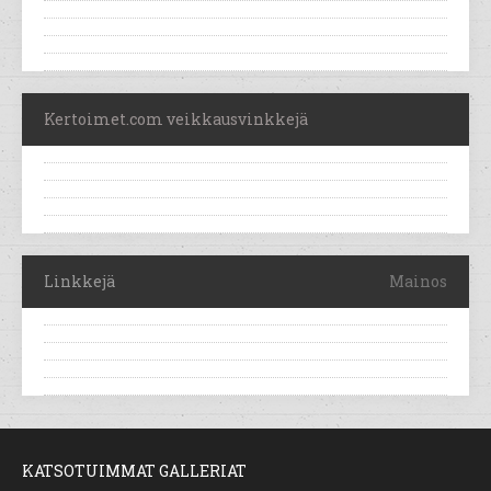
Kertoimet.com veikkausvinkkejä
Linkkejä
Mainos
KATSOTUIMMAT GALLERIAT