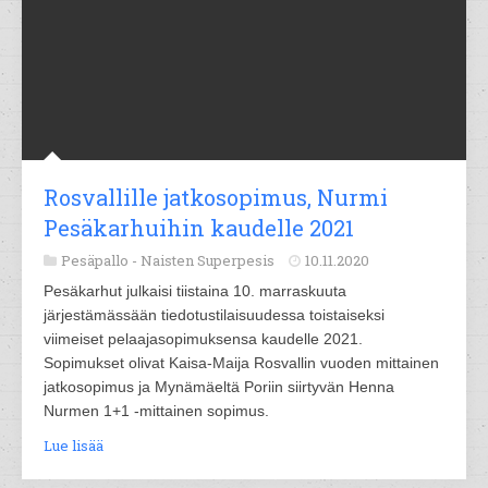
Rosvallille jatkosopimus, Nurmi
Pesäkarhuihin kaudelle 2021
Pesäpallo -
Naisten Superpesis
10.11.2020
Pesäkarhut julkaisi tiistaina 10. marraskuuta
järjestämässään tiedotustilaisuudessa toistaiseksi
viimeiset pelaajasopimuksensa kaudelle 2021.
Sopimukset olivat Kaisa-Maija Rosvallin vuoden mittainen
jatkosopimus ja Mynämäeltä Poriin siirtyvän Henna
Nurmen 1+1 -mittainen sopimus.
Lue lisää