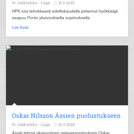
Jääkiekko -
Liiga
21.5.2025
HPK:ssa tehokkaasti edelliskaudella pelannut hyökkääjä
saapuu Poriin yksivuotisella sopimuksella.
Lue lisää
Oskar Nilsson Ässien puolustukseen
Jääkiekko -
Liiga
16.5.2025
Ässät tehnyt yksivuotisen pelaajasopimuksen Oskar