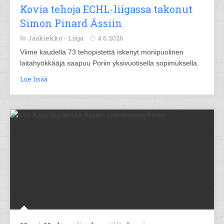
Kovia tehoja ECHL-liigassa takonut
Simon Pinard Ässiin
Jääkiekko -
Liiga
4.6.2026
Viime kaudella 73 tehopistettä iskenyt monipuolinen
laitahyökkääjä saapuu Poriin yksivuotisella sopimuksella.
Lue lisää