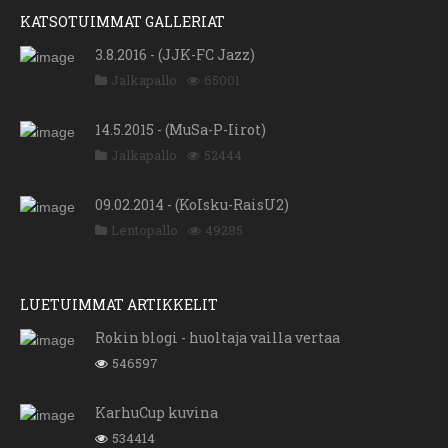
KATSOTUIMMAT GALLERIAT
3.8.2016 - (JJK-FC Jazz)
Jalkapallo
65001
14.5.2015 - (MuSa-P-Iirot)
Jalkapallo
52444
09.02.2014 - (KoIsku-RaisU2)
Lentopallo
49285
LUETUIMMAT ARTIKKELIT
Rokin blogi - huoltaja vailla vertaa
546597
KarhuCup kuvina
534414