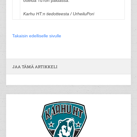
ottelua TuTon paidassa.
Karhu HT:n tiedotteesta / UrheiluPori
Takaisin edelliselle sivulle
JAA TÄMÄ ARTIKKELI