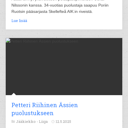
Nilssonin kanssa. 34-vuotias puolustaja saapuu Poriin
Ruotsin pääsarjasta Skellefteå AIK:in riveistä.
Lue lisää
Petteri Riihinen Ässien
puolustukseen
Jääkiekko -
Liiga
12.5.2025