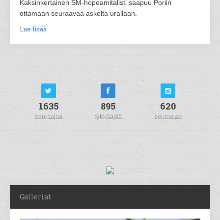
Kaksinkertainen SM-hopeamitalisti saapuu Poriin
ottamaan seuraavaa askelta urallaan.
Lue lisää
1635
895
620
seuraajaa
tykkääjää
seuraajaa
Galleriat