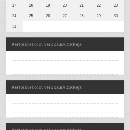
17
18
19
20
21
22
23
24
25
26
27
28
29
30
31
Kertoimet.com veikkausvinkkejä
Kertoimet.com veikkausvinkkejä