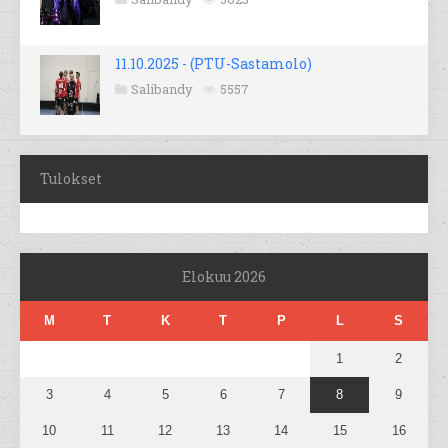
11.10.2025 - (PTU-Sastamolo)
Salibandy
5557
Tulokset
Elokuu 2026
M
T
K
T
P
L
S
1
2
3
4
5
6
7
8
9
10
11
12
13
14
15
16