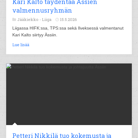
Kari Kalto täydentää Ässien
valmennusryhmän
Jääkiekko -
Liiga
15.5.2026
Liigassa HIFK:ssa, TPS:ssa sekä Ilveksessä valmentanut
Kari Kalto siirtyy Ässiin.
Lue lisää
Petteri Nikkilä tuo kokemusta ja