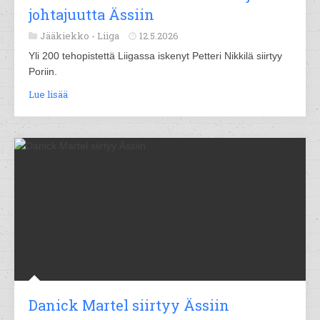
johtajuutta Ässiin
Jääkiekko -
Liiga
12.5.2026
Yli 200 tehopistettä Liigassa iskenyt Petteri Nikkilä siirtyy
Poriin.
Lue lisää
Danick Martel siirtyy Ässiin