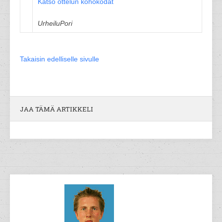
Katso ottelun kohokodat
UrheiluPori
Takaisin edelliselle sivulle
JAA TÄMÄ ARTIKKELI