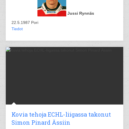
Jussi Rynnäs
22.5.1987 Pori
Tiedot
Kovia tehoja ECHL-liigassa takonut
Simon Pinard Ässiin