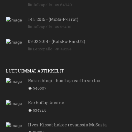
Jalkapallo
64940
14.5.2015 - (MuSa-P-Iirot)
Jalkapallo
52400
09.02.2014 - (KoIsku-RaisU2)
Lentopallo
49254
LUETUIMMAT ARTIKKELIT
Rokin blogi - huoltaja vailla vertaa
546507
KarhuCup kuvina
534324
Ilves-Kissat hakee revanssia MuSasta