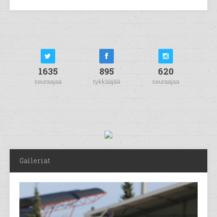
1635
895
620
seuraajaa
tykkääjää
seuraajaa
Galleriat