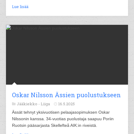
Lue lisää
Oskar Nilsson Ässien puolustukseen
Jääkiekko -
Liiga
16.5.2025
Ässät tehnyt yksivuotisen pelaajasopimuksen Oskar
Nilssonin kanssa. 34-vuotias puolustaja saapuu Poriin
Ruotsin pääsarjasta Skellefteå AIK:in riveistä.