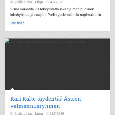
Jääkiekko -
Liiga
4.6.2026
Viime kaudella 73 tehopistettä iskenyt monipuolinen
laitahyökkääjä saapuu Poriin yksivuotisella sopimuksella.
Lue lisää
Kari Kalto täydentää Ässien
valmennusryhmän
Jääkiekko -
Liiga
15.5.2026