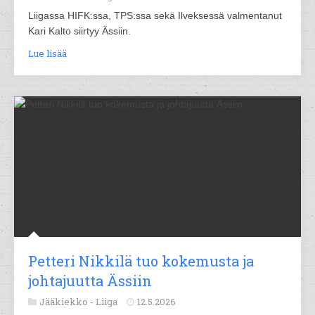
Liigassa HIFK:ssa, TPS:ssa sekä Ilveksessä valmentanut
Kari Kalto siirtyy Ässiin.
Lue lisää
Petteri Nikkilä tuo kokemusta ja
johtajuutta Ässiin
Jääkiekko -
Liiga
12.5.2026