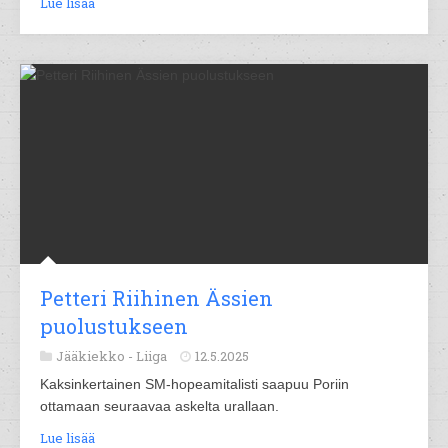
Lue lisää
Petteri Riihinen Ässien
puolustukseen
Jääkiekko -
Liiga
12.5.2025
Kaksinkertainen SM-hopeamitalisti saapuu Poriin
ottamaan seuraavaa askelta urallaan.
Lue lisää