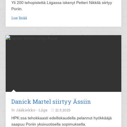
Yli 200 tehopistettä Liigassa iskenyt Petteri Nikkilä siirtyy
Poriin.
Lue lisää
Danick Martel siirtyy Ässiin
Jääkiekko -
Liiga
21.5.2025
HPK:ssa tehokkaasti edelliskaudella pelannut hyökkääjä
saapuu Poriin yksivuotisella sopimuksella.