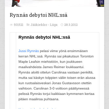
Rynnäs debytoi NHL:ssä
501521
Jääkiekko -
Liiga
28.3.2012
Rynnäs debytoi NHL:ssä
Jussi Rynnäs
pelasi viime yönä ensimmäisen
kerran NHL:ssä. Rynnäs sai pikakutsun Toronton
Maple Leafsin miehistöön, kun joukkueen
maalivahdeista James Reimer loukkaantui.
Rynnäs aloitti ottelun Carolinaa vastaan penkiltä,
mutta sai käskyn tolppien väliin toisen erän alussa
kun ruotsalaisveskari Jonas Gustavsson otettiin
vaihtoon. Carolinan 3-0 voittoon päättyneessä
pelissä Rynnäs torjui kaikkiaan kymmenen kertaa
pitäen maalinsa puhtaana.