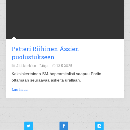
Petteri Riihinen Ässien
puolustukseen
Jääkiekko -
Liiga
12.5.2025
Kaksinkertainen SM-hopeamitalisti saapuu Poriin
ottamaan seuraavaa askelta urallaan.
Lue lisää