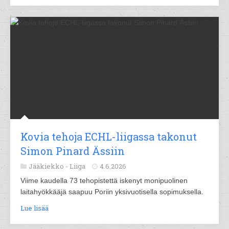
Kovia tehoja ECHL-liigassa takonut
Simon Pinard Ässiin
Jääkiekko -
Liiga
4.6.2026
Viime kaudella 73 tehopistettä iskenyt monipuolinen
laitahyökkääjä saapuu Poriin yksivuotisella sopimuksella.
Lue lisää