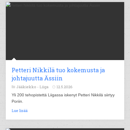
Petteri Nikkilä tuo kokemusta ja
johtajuutta Ässiin
Jääkiekko -
Liiga
12.5.2026
Yli 200 tehopistettä Liigassa iskenyt Petteri Nikkilä siirtyy
Poriin.
Lue lisää