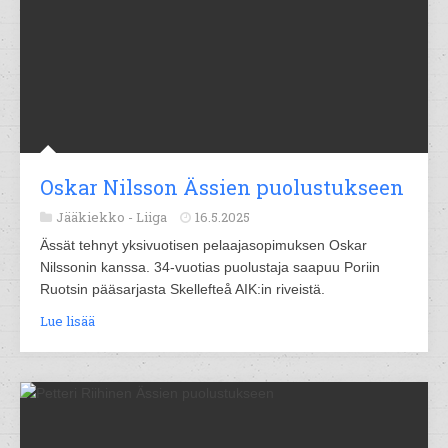
Oskar Nilsson Ässien puolustukseen
Jääkiekko -
Liiga
16.5.2025
Ässät tehnyt yksivuotisen pelaajasopimuksen Oskar
Nilssonin kanssa. 34-vuotias puolustaja saapuu Poriin
Ruotsin pääsarjasta Skellefteå AIK:in riveistä.
Lue lisää