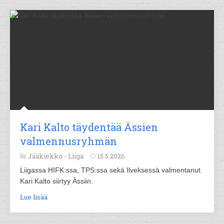
Kari Kalto täydentää Ässien
valmennusryhmän
Jääkiekko -
Liiga
15.5.2026
Liigassa HIFK:ssa, TPS:ssa sekä Ilveksessä valmentanut
Kari Kalto siirtyy Ässiin.
Lue lisää