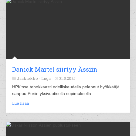
Danick Martel siirtyy Ässiin
Jääkiekko -
Liiga
21.5.2025
HPK:ssa tehokkaasti edelliskaudella pelannut hyökkääjä
saapuu Poriin yksivuotisella sopimuksella.
Lue lisää