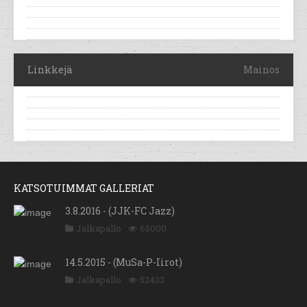
Linkkejä
Mainos
KATSOTUIMMAT GALLERIAT
3.8.2016 - (JJK-FC Jazz)
Jalkapallo
65000
14.5.2015 - (MuSa-P-Iirot)
Jalkapallo
52433