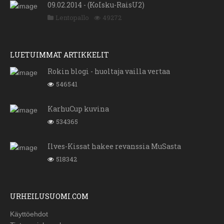
09.02.2014 - (KoIsku-RaisU2)
Lentopallo
49272
LUETUIMMAT ARTIKKELIT
Rokin blogi - huoltaja vailla vertaa
546541
KarhuCup kuvina
534365
Ilves-Kissat hakee revanssia MuSasta
518342
URHEILUSUOMI.COM
Käyttöehdot