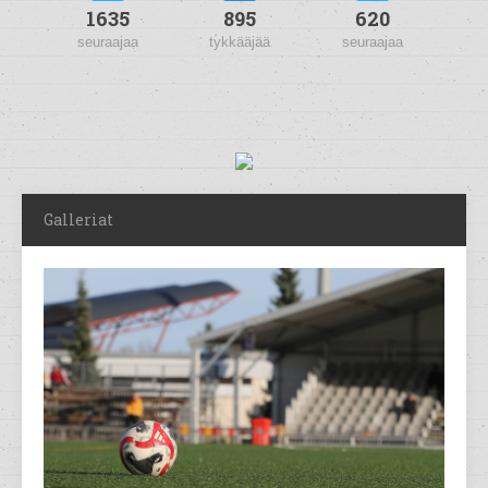
1635
895
620
seuraajaa
tykkääjää
seuraajaa
Galleriat