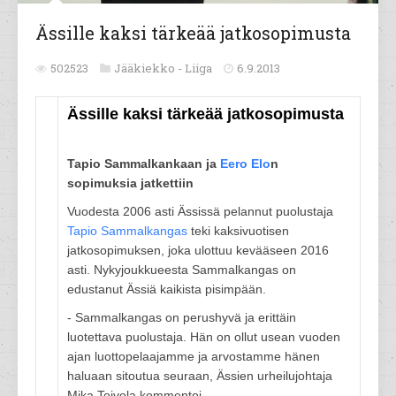
Ässille kaksi tärkeää jatkosopimusta
502523
Jääkiekko -
Liiga
6.9.2013
Ässille kaksi tärkeää jatkosopimusta
Tapio Sammalkankaan ja
Eero Elo
n
sopimuksia jatkettiin
Vuodesta 2006 asti Ässissä pelannut puolustaja
Tapio Sammalkangas
teki kaksivuotisen
jatkosopimuksen, joka ulottuu kevääseen 2016
asti. Nykyjoukkueesta Sammalkangas on
edustanut Ässiä kaikista pisimpään.
- Sammalkangas on perushyvä ja erittäin
luotettava puolustaja. Hän on ollut usean vuoden
ajan luottopelaajamme ja arvostamme hänen
haluaan sitoutua seuraan, Ässien urheilujohtaja
Mika Toivola kommentoi.