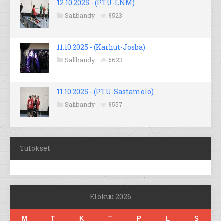
12.10.2025 - (PTU-LNM)
Salibandy
5523
11.10.2025 - (Karhut-Josba)
Salibandy
5623
11.10.2025 - (PTU-Sastamolo)
Salibandy
5557
Tulokset
Elokuu 2026
M
T
K
T
P
L
S