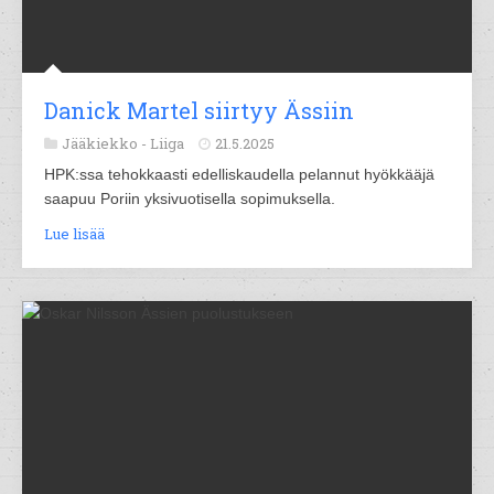
Danick Martel siirtyy Ässiin
Jääkiekko -
Liiga
21.5.2025
HPK:ssa tehokkaasti edelliskaudella pelannut hyökkääjä
saapuu Poriin yksivuotisella sopimuksella.
Lue lisää