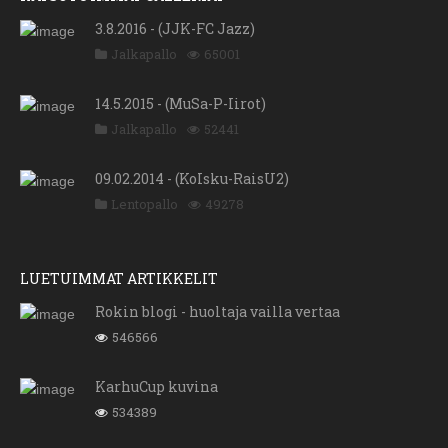
3.8.2016 - (JJK-FC Jazz)
Jalkapallo
65001
14.5.2015 - (MuSa-P-Iirot)
Jalkapallo
52441
09.02.2014 - (KoIsku-RaisU2)
Lentopallo
49278
LUETUIMMAT ARTIKKELIT
Rokin blogi - huoltaja vailla vertaa
546566
KarhuCup kuvina
534389