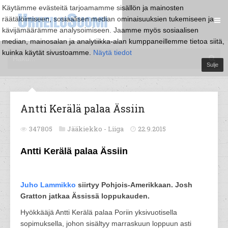
Käytämme evästeitä tarjoamamme sisällön ja mainosten
räätälöimiseen, sosiaalisen median ominaisuuksien tukemiseen ja
kävijämäärämme analysoimiseen. Jaamme myös sosiaalisen
median, mainosalan ja analytiikka-alan kumppaneillemme tietoa siitä,
kuinka käytät sivustoamme.
Näytä tiedot
Sulje
Antti Kerälä palaa Ässiin
347805
Jääkiekko -
Liiga
22.9.2015
Antti Kerälä palaa Ässiin
Juho Lammikko
siirtyy Pohjois-Amerikkaan. Josh
Gratton jatkaa Ässissä loppukauden.
Hyökkääjä Antti Kerälä palaa Poriin yksivuotisella
sopimuksella, johon sisältyy marraskuun loppuun asti