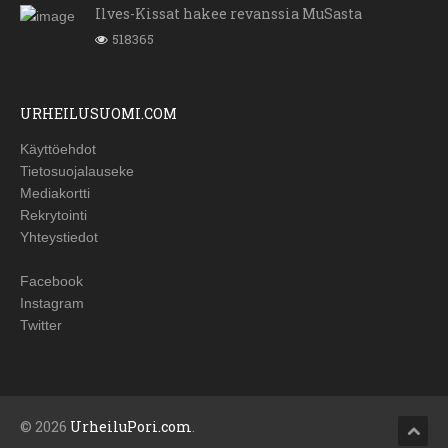
Ilves-Kissat hakee revanssia MuSasta
518365
URHEILUSUOMI.COM
Käyttöehdot
Tietosuojalauseke
Mediakortti
Rekrytointi
Yhteystiedot
Facebook
Instagram
Twitter
© 2026
UrheiluPori.com
.