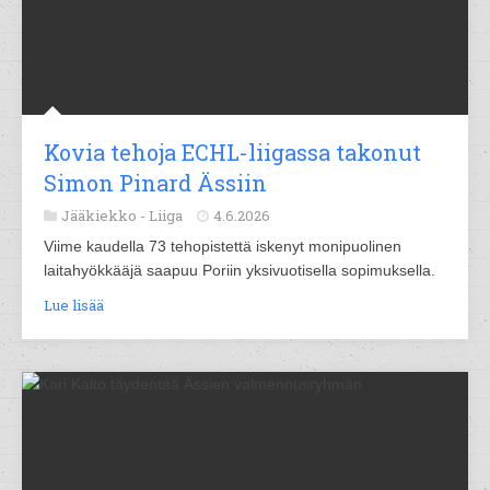
Kovia tehoja ECHL-liigassa takonut
Simon Pinard Ässiin
Jääkiekko -
Liiga
4.6.2026
Viime kaudella 73 tehopistettä iskenyt monipuolinen
laitahyökkääjä saapuu Poriin yksivuotisella sopimuksella.
Lue lisää