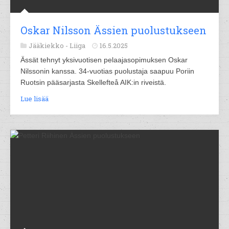
Oskar Nilsson Ässien puolustukseen
Jääkiekko -
Liiga
16.5.2025
Ässät tehnyt yksivuotisen pelaajasopimuksen Oskar
Nilssonin kanssa. 34-vuotias puolustaja saapuu Poriin
Ruotsin pääsarjasta Skellefteå AIK:in riveistä.
Lue lisää