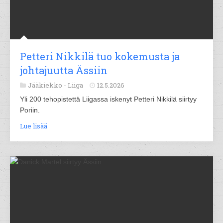
Petteri Nikkilä tuo kokemusta ja
johtajuutta Ässiin
Jääkiekko -
Liiga
12.5.2026
Yli 200 tehopistettä Liigassa iskenyt Petteri Nikkilä siirtyy
Poriin.
Lue lisää