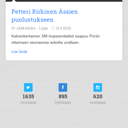
Petteri Riihinen Ässien
puolustukseen
Jääkiekko -
Liiga
12.5.2025
Kaksinkertainen SM-hopeamitalisti saapuu Poriin
ottamaan seuraavaa askelta urallaan.
Lue lisää
1635
895
620
seuraajaa
tykkääjää
seuraajaa