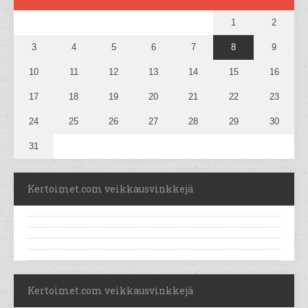
1
2
3
4
5
6
7
8
9
10
11
12
13
14
15
16
17
18
19
20
21
22
23
24
25
26
27
28
29
30
31
Kertoimet.com veikkausvinkkejä
Kertoimet.com veikkausvinkkejä