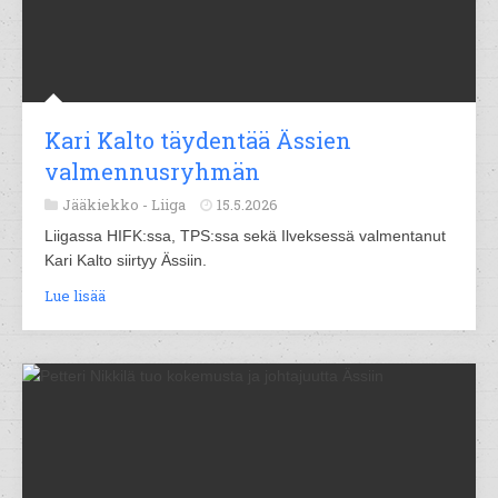
Kari Kalto täydentää Ässien
valmennusryhmän
Jääkiekko -
Liiga
15.5.2026
Liigassa HIFK:ssa, TPS:ssa sekä Ilveksessä valmentanut
Kari Kalto siirtyy Ässiin.
Lue lisää