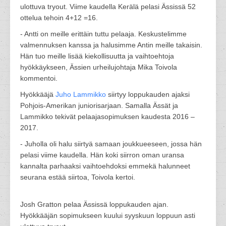
ulottuva tryout. Viime kaudella Kerälä pelasi Ässissä 52
ottelua tehoin 4+12 =16.
- Antti on meille erittäin tuttu pelaaja. Keskustelimme
valmennuksen kanssa ja halusimme Antin meille takaisin.
Hän tuo meille lisää kiekollisuutta ja vaihtoehtoja
hyökkäykseen, Ässien urheilujohtaja Mika Toivola
kommentoi.
Hyökkääjä
Juho Lammikko
siirtyy loppukauden ajaksi
Pohjois-Amerikan juniorisarjaan. Samalla Ässät ja
Lammikko tekivät pelaajasopimuksen kaudesta 2016 –
2017.
- Juholla oli halu siirtyä samaan joukkueeseen, jossa hän
pelasi viime kaudella. Hän koki siirron oman uransa
kannalta parhaaksi vaihtoehdoksi emmekä halunneet
seurana estää siirtoa, Toivola kertoi.
Josh Gratton pelaa Ässissä loppukauden ajan.
Hyökkääjän sopimukseen kuului syyskuun loppuun asti