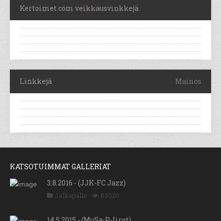
Kertoimet.com veikkausvinkkejä
Linkkejä
Mainos
KATSOTUIMMAT GALLERIAT
3.8.2016 - (JJK-FC Jazz)
Jalkapallo
65020
14.5.2015 - (MuSa-P-Iirot)