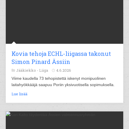
Kovia tehoja ECHL-liigassa takonut
Simon Pinard Ässiin
Jääkiekko -
Liiga
4.6.2026
Viime kaudella 73 tehopistettä iskenyt monipuolinen
laitahyökkääjä saapuu Poriin yksivuotisella sopimuksella.
Lue lisää