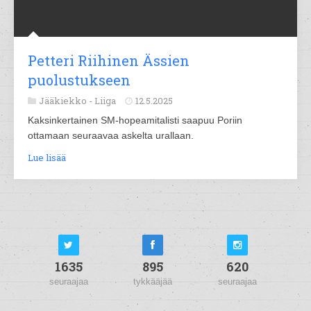
Petteri Riihinen Ässien
puolustukseen
Jääkiekko -
Liiga
12.5.2025
Kaksinkertainen SM-hopeamitalisti saapuu Poriin
ottamaan seuraavaa askelta urallaan.
Lue lisää
1635
895
620
seuraajaa
tykkääjää
seuraajaa