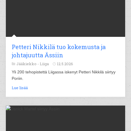
Petteri Nikkilä tuo kokemusta ja
johtajuutta Ässiin
Jääkiekko -
Liiga
12.5.2026
Yli 200 tehopistettä Liigassa iskenyt Petteri Nikkilä siirtyy
Poriin.
Lue lisää