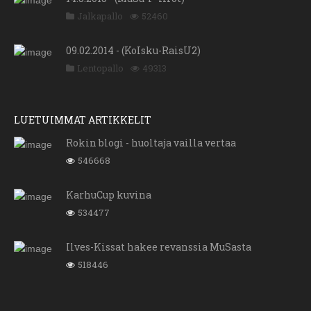
Jalkapallo
52460
09.02.2014 - (KoIsku-RaisU2)
Lentopallo
49313
LUETUIMMAT ARTIKKELIT
Rokin blogi - huoltaja vailla vertaa
546668
KarhuCup kuvina
534477
Ilves-Kissat hakee revanssia MuSasta
518446