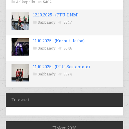
Jalkapallo
5402
12.10.2025 - (PTU-LNM)
Salibandy
5547
11.10.2025 - (Karhut-Josba)
Salibandy
5646
11.10.2025 - (PTU-Sastamolo)
Salibandy
5574
Tulokset
Elokuu 2026