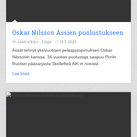
Oskar Nilsson Ässien puolustukseen
Jääkiekko -
Liiga
16.5.2025
Ässät tehnyt yksivuotisen pelaajasopimuksen Oskar
Nilssonin kanssa. 34-vuotias puolustaja saapuu Poriin
Ruotsin pääsarjasta Skellefteå AIK:in riveistä.
Lue lisää