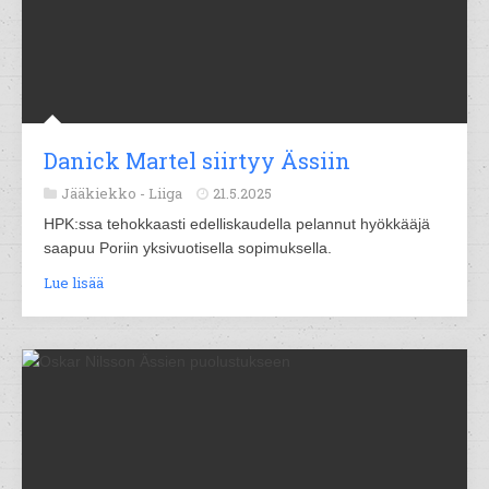
Danick Martel siirtyy Ässiin
Jääkiekko -
Liiga
21.5.2025
HPK:ssa tehokkaasti edelliskaudella pelannut hyökkääjä
saapuu Poriin yksivuotisella sopimuksella.
Lue lisää