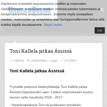
Käytämme evästeitä tarjoamamme sisällön ja mainosten
räätälöimiseen, sosiaalisen median ominaisuuksien tukemiseen ja
kävijämäärämme analysoimiseen. Jaamme myös sosiaalisen
median, mainosalan ja analytiikka-alan kumppaneillemme tietoa siitä,
kuinka käytät sivustoamme.
Näytä tiedot
Sulje
Toni Kallela jatkaa Ässissä
341034
Jääkiekko -
Liiga
1.10.2015
Toni Kallela jatkaa Ässissä
Tryoutilla pelannut laitahyökkääjä Toni Kallela pelaa
Ässissä loppukauden ajan. Lisäksi sopimukseen kuuluu
seuran optio kaudesta 2016 - 2017.
- Harjoituspeleissä Toni oli joukkueen tehokkain