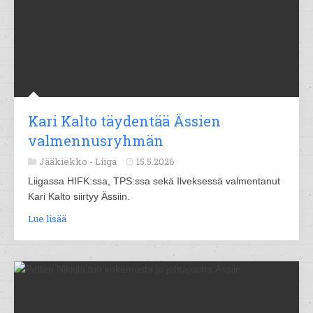
Kari Kalto täydentää Ässien
valmennusryhmän
Jääkiekko -
Liiga
15.5.2026
Liigassa HIFK:ssa, TPS:ssa sekä Ilveksessä valmentanut
Kari Kalto siirtyy Ässiin.
Lue lisää