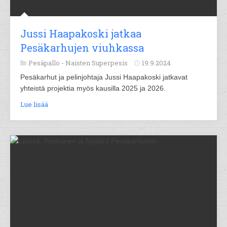
Jussi Haapakoski jatkaa
Pesäkarhujen viuhkassa
Pesäpallo -
Naisten Superpesis
19.9.2024
Pesäkarhut ja pelinjohtaja Jussi Haapakoski jatkavat
yhteistä projektia myös kausilla 2025 ja 2026.
Lue lisää