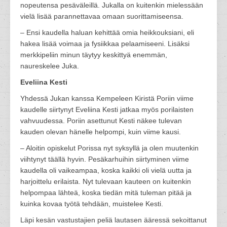
nopeutensa pesäväleillä. Jukalla on kuitenkin mielessään
vielä lisää parannettavaa omaan suorittamiseensa.
– Ensi kaudella haluan kehittää omia heikkouksiani, eli
hakea lisää voimaa ja fysiikkaa pelaamiseeni. Lisäksi
merkkipeliin minun täytyy keskittyä enemmän,
naureskelee Juka.
Eveliina Kesti
Yhdessä Jukan kanssa Kempeleen Kiristä Poriin viime
kaudelle siirtynyt Eveliina Kesti jatkaa myös porilaisten
vahvuudessa. Poriin asettunut Kesti näkee tulevan
kauden olevan hänelle helpompi, kuin viime kausi.
– Aloitin opiskelut Porissa nyt syksyllä ja olen muutenkin
viihtynyt täällä hyvin. Pesäkarhuihin siirtyminen viime
kaudella oli vaikeampaa, koska kaikki oli vielä uutta ja
harjoittelu erilaista. Nyt tulevaan kauteen on kuitenkin
helpompaa lähteä, koska tiedän mitä tuleman pitää ja
kuinka kovaa työtä tehdään, muistelee Kesti.
Läpi kesän vastustajien peliä lautasen ääressä sekoittanut