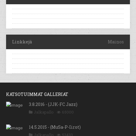
Linkkejä
Mainos
KATSOTUIMMAT GALLERIAT
3.8.2016 - (JJK-FC Jazz)
Jalkapallo
65000
14.5.2015 - (MuSa-P-Iirot)
Jalkapallo
52433