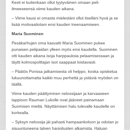
Kesti ei kuitenkaan ollut tyytyväinen omaan peli-
ilmeeseensä viime kauden aikana.
– Viime kausi ei omasta mielestäni ollut itselläni hyvä ja se
lisää motivaatiotani ensi kauden treenaamiseen.
Maria Suominen
Pesäkarhujen oma kasvatti Maria Suominen pukee
punaisen pelipaidan ylleen myös ensi kaudella. Suominen
otti kauden aikana isoja harppauksia pelaamisessaan ja
täytti kolmospolttajan isot saappaat loistavasti.
– Päätös Porissa jatkamisesta oli helppo, koska opiskelua
lukuunottamatta kaikki muu perhettä ja ystäviä myöden on
täällä.
Viime kauden päättyminen nelossijaan ja karvaaseen
tappioon Rauman Lukolle ovat jääneet painamaan
Suomisen mieltä. Näyttämisen halu tulevalle kaudelle on
korkealla.
– Syksyn nelossija jäi pahasti hampaankoloon ja odotan jo
sisuuntuneena talven harjoitusten alkamista. Haluan