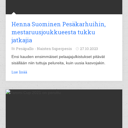
Henna Suominen Pesäkarhuihin,
mestaruusjoukkueesta tukku
jatkajia
Pesäpallo -
Naisten Superpesis
27.10.2023
Ensi kauden ensimmäiset pelaajajulkistukset pitävät
sisällään niin tuttuja pelureita, kuin uusia kasvojakin.
Lue lisää