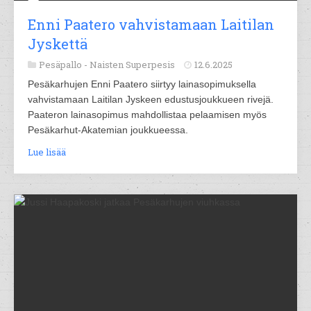
Enni Paatero vahvistamaan Laitilan
Jyskettä
Pesäpallo -
Naisten Superpesis
12.6.2025
Pesäkarhujen Enni Paatero siirtyy lainasopimuksella
vahvistamaan Laitilan Jyskeen edustusjoukkueen rivejä.
Paateron lainasopimus mahdollistaa pelaamisen myös
Pesäkarhut-Akatemian joukkueessa.
Lue lisää