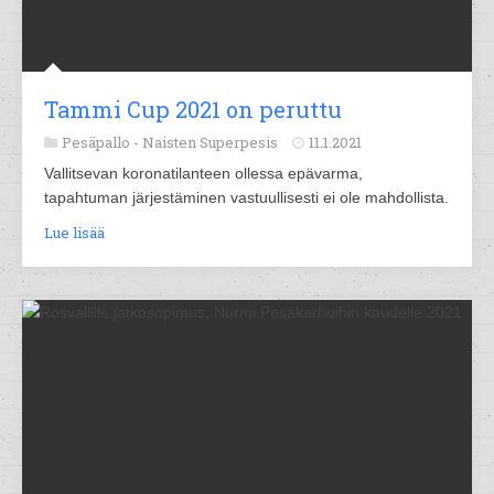
Tammi Cup 2021 on peruttu
Pesäpallo -
Naisten Superpesis
11.1.2021
Vallitsevan koronatilanteen ollessa epävarma,
tapahtuman järjestäminen vastuullisesti ei ole mahdollista.
Lue lisää