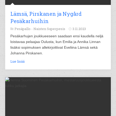
Lämsä, Pirskanen ja Nygård
Pesäkarhuihin
Pesäpallo -
Naisten Superpesis
3.11.2023
Pesäkarhujen joukkueeseen saadaan ensi kaudella neljä
loistavaa pelaajaa Oulusta, kun Emilia ja Annika Linnan
lisäksi sopimuksen allekirjoittivat Eveliina Lämsä sekä
Johanna Pirskanen.
Lue lisää