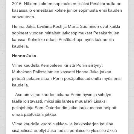
2016. Näiden kolmen sopimuksen lisäksi Pesäkarhuilla on
kasassa jo ennestään kolme juniorisopimusta ensi kauden
vahvuuteen.
Henna Juka, Eveliina Kesti ja Maria Suominen ovat kaikki
sopineet vuoden mittaiset jatkosopimukset Pesäkarhujen
kanssa. Kolmikko edusti Pesäkarhuja myös kuluneella
kaudella.
Henna Juka
Viime kaudella Kempeleen Kiristä Poriin siirtynyt
Muhoksen Pallosalamien kasvatti Henna Juka jatkaa
pirteää pelaamistaan Porin pesäpallostadionilla myös ensi
kaudella.
– Asetuin viime kauden aikana Poriin hyvin ja viihdyn
täällä loistavasti, miksi siis lähteä muualle? Lisäksi
pelinjohtaja Sami Österlundin jatko joukkueessa helpotti
omaa päätöstäni jatkaa.
Viime kaudella vuoroin ykkös- ja kakkoskärjen keulina
sisäpelissä edellyt Juka todisti porilaiselle yleisölle äkkiä