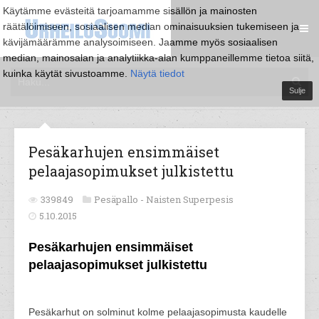
Käytämme evästeitä tarjoamamme sisällön ja mainosten
räätälöimiseen, sosiaalisen median ominaisuuksien tukemiseen ja
kävijämäärämme analysoimiseen. Jaamme myös sosiaalisen
median, mainosalan ja analytiikka-alan kumppaneillemme tietoa siitä,
kuinka käytät sivustoamme.
Näytä tiedot
Sulje
Pesäkarhujen ensimmäiset
pelaajasopimukset julkistettu
339849
Pesäpallo -
Naisten Superpesis
5.10.2015
Pesäkarhujen ensimmäiset
pelaajasopimukset julkistettu
Pesäkarhut on solminut kolme pelaajasopimusta kaudelle