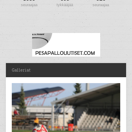
seuraajaa
tykkääjää
seuraajaa
Galleriat