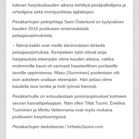
tulevan harjoituskauden aikana kehittyä pesäpalloilijana ja
urheilijana sekä monipuolistaa lajitaitojani.
Pesäkarhujen pelinjohtaja Sami Österlund on tyytyväinen
kauden 2016 joukkueen ensimmäisistä
pelaajasopimuksista.
– Nämä kaikki ovat meille äärimmäisen tärkeitä
pelaajasopimuksia. Kempeleen tytöt ottivat isoja
harppauksia eteenpäin viime kauden aikana, vaikka
molemmille kausi oli varmasti haasteellinen porilaisille
tavoille oppimisessa. Masu (Suominen) puolestaan otti
ison askeleen urallaan eteenpäin. Hän pelasi viime
kaudella isoa tonttia ja hoiti työnsä hienosti.
Pesäkarhuilla on entuudestaan juniorisopimukset kolmeen
seuran kasvattipelaajaan. Näin ollen Tilda Tuomi, Eveliina
Tuominen ja Minttu Vettenranta ovat myös mukana
joukkueen harjoitusringissä.
Pesäkarhujen tiedotteesta / UrheiluSuomi.com