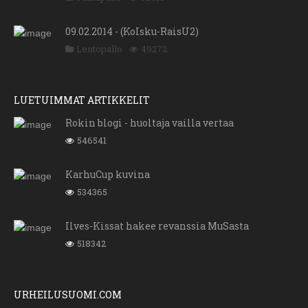
09.02.2014 - (KoIsku-RaisU2)
Lentopallo
49272
LUETUIMMAT ARTIKKELIT
Rokin blogi - huoltaja vailla vertaa
546541
KarhuCup kuvina
534365
Ilves-Kissat hakee revanssia MuSasta
518342
URHEILUSUOMI.COM