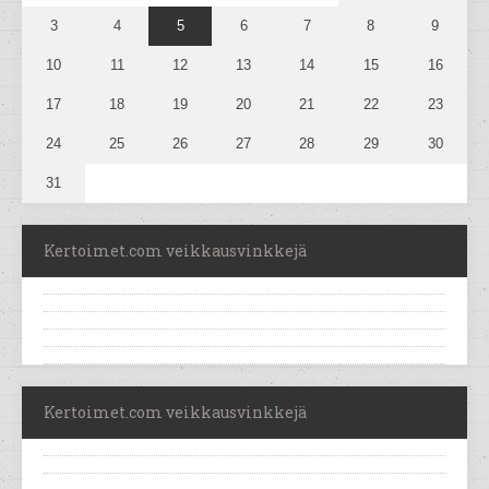
3
4
5
6
7
8
9
10
11
12
13
14
15
16
17
18
19
20
21
22
23
24
25
26
27
28
29
30
31
Kertoimet.com veikkausvinkkejä
Kertoimet.com veikkausvinkkejä