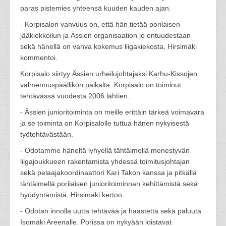
paras pistemies yhteensä kuuden kauden ajan.
- Korpisalon vahvuus on, että hän tietää porilaisen
jääkiekkoilun ja Ässien organisaation jo entuudestaan
sekä hänellä on vahva kokemus liigakiekosta, Hirsimäki
kommentoi.
Korpisalo siirtyy Ässien urheilujohtajaksi Karhu-Kissojen
valmennuspäällikön paikalta. Korpisalo on toiminut
tehtävässä vuodesta 2006 lähtien.
- Ässien junioritoiminta on meille erittäin tärkeä voimavara
ja se toiminta on Korpisalolle tuttua hänen nykyisestä
työtehtävästään.
- Odotamme häneltä lyhyellä tähtäimellä menestyvän
liigajoukkueen rakentamista yhdessä toimitusjohtajan
sekä pelaajakoordinaattori Kari Takon kanssa ja pitkällä
tähtäimellä porilaisen junioritoiminnan kehittämistä sekä
hyödyntämistä, Hirsimäki kertoo.
- Odotan innolla uutta tehtävää ja haastetta sekä paluuta
Isomäki Areenalle. Porissa on nykyään loistavat