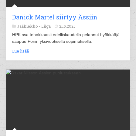
Danick Martel siirtyy Ässiin
Jääkiekko -
Liiga
21.5.2025
HPK:ssa tehokkaasti edelliskaudella pelannut hyökkääjä
saapuu Poriin yksivuotisella sopimuksella.
Lue lisää