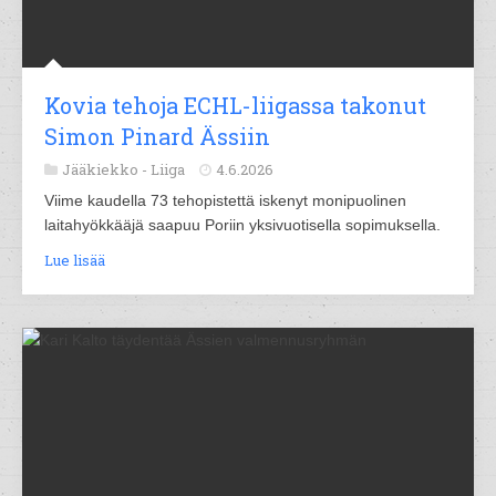
Kovia tehoja ECHL-liigassa takonut
Simon Pinard Ässiin
Jääkiekko -
Liiga
4.6.2026
Viime kaudella 73 tehopistettä iskenyt monipuolinen
laitahyökkääjä saapuu Poriin yksivuotisella sopimuksella.
Lue lisää