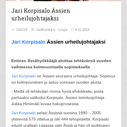
Jari Korpisalo Ässien
urheilujohtajaksi
326119
Jääkiekko -
Liiga
6.11.2015
Jari Korpisalo
Ässien urheilujohtajaksi
Entinen Ässähyökkääjä aloittaa tehtävänsä vuoden
vaihteessa kolmivuotisella sopimuksella
Jari Korpisalo
on Ässien seuraava urheilujohtaja. Sopimus
on kolmevuotinen ja astuu voimaan vuoden alusta.
- Meillä oli tehtävään monia hyviä ehdokkaita, joista
parhaaksi valikoitui Korpisalo, Ässien toimitusjohtaja
Jukka Hirsimäki kuvaa hakuprosessia.
Jari Korpisalo
pelasi Ässissä vuosina 1990 – 2005
yhteensä 575 ottelua ja iski 444 tehopistettä. Korpisalo
edusti urallaan Liigassa vain Ässiä ja hän oli joukkueen