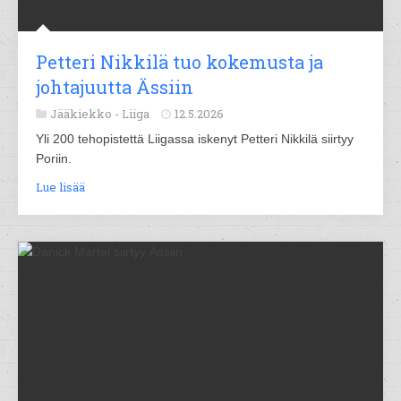
Petteri Nikkilä tuo kokemusta ja
johtajuutta Ässiin
Jääkiekko -
Liiga
12.5.2026
Yli 200 tehopistettä Liigassa iskenyt Petteri Nikkilä siirtyy
Poriin.
Lue lisää