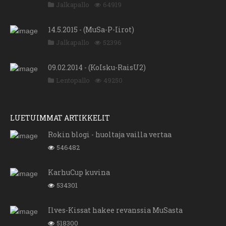
Jalkapallo
64919
14.5.2015 - (MuSa-P-Iirot)
Jalkapallo
52396
09.02.2014 - (KoIsku-RaisU2)
Lentopallo
49250
LUETUIMMAT ARTIKKELIT
Rokin blogi - huoltaja vailla vertaa
546482
KarhuCup kuvina
534301
Ilves-Kissat hakee revanssia MuSasta
518300