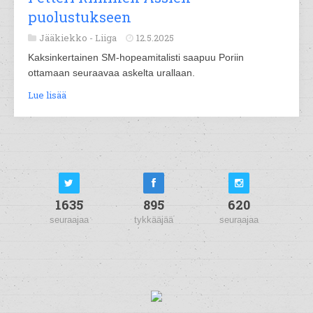
puolustukseen
Jääkiekko -
Liiga
12.5.2025
Kaksinkertainen SM-hopeamitalisti saapuu Poriin
ottamaan seuraavaa askelta urallaan.
Lue lisää
1635
895
620
seuraajaa
tykkääjää
seuraajaa