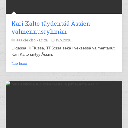
Kari Kalto täydentää Ässien
valmennusryhmän
Jääkiekko -
Liiga
15.5.2026
Liigassa HIFK:ssa, TPS:ssa sekä Ilveksessä valmentanut
Kari Kalto siirtyy Ässiin.
Lue lisää