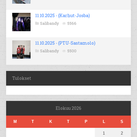
11.10.2025 - (Karhut-Josba)
Salibandy
5566
11.10.2025 - (PTU-Sastamolo)
Salibandy
5500
Tulokset
Elokuu 2026
M
T
K
T
P
L
S
1
2