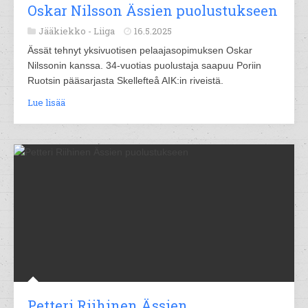
Oskar Nilsson Ässien puolustukseen
Jääkiekko -
Liiga
16.5.2025
Ässät tehnyt yksivuotisen pelaajasopimuksen Oskar
Nilssonin kanssa. 34-vuotias puolustaja saapuu Poriin
Ruotsin pääsarjasta Skellefteå AIK:in riveistä.
Lue lisää
Petteri Riihinen Ässien