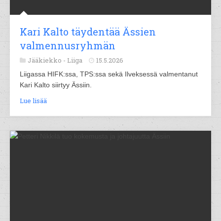
Kari Kalto täydentää Ässien
valmennusryhmän
Jääkiekko -
Liiga
15.5.2026
Liigassa HIFK:ssa, TPS:ssa sekä Ilveksessä valmentanut
Kari Kalto siirtyy Ässiin.
Lue lisää