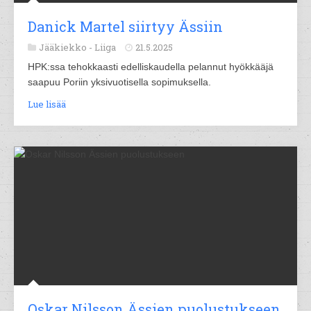
Danick Martel siirtyy Ässiin
Jääkiekko -
Liiga
21.5.2025
HPK:ssa tehokkaasti edelliskaudella pelannut hyökkääjä
saapuu Poriin yksivuotisella sopimuksella.
Lue lisää
Oskar Nilsson Ässien puolustukseen