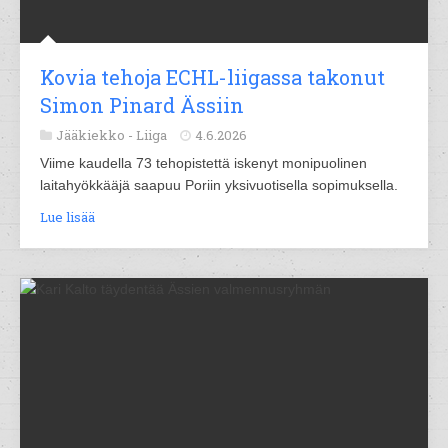
Kovia tehoja ECHL-liigassa takonut
Simon Pinard Ässiin
Jääkiekko -
Liiga
4.6.2026
Viime kaudella 73 tehopistettä iskenyt monipuolinen
laitahyökkääjä saapuu Poriin yksivuotisella sopimuksella.
Lue lisää