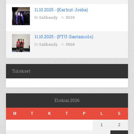
11.10.2025 - (Karhut-Josba)
Salibandy
5639
11.10.2025 - (PTU-Sastamolo)
Salibandy
5568
Tulokset
Elokuu 2026
M
T
K
T
P
L
S
1
2