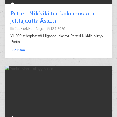
Petteri Nikkilä tuo kokemusta ja
johtajuutta Ässiin
Jääkiekko -
Liiga
12.5.2026
Yli 200 tehopistettä Liigassa iskenyt Petteri Nikkilä siirtyy
Poriin.
Lue lisää