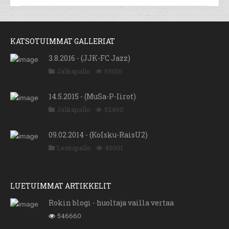
KATSOTUIMMAT GALLERIAT
3.8.2016 - (JJK-FC Jazz)
Jalkapallo
65016
14.5.2015 - (MuSa-P-Iirot)
Jalkapallo
52460
09.02.2014 - (KoIsku-RaisU2)
Lentopallo
49301
LUETUIMMAT ARTIKKELIT
Rokin blogi - huoltaja vailla vertaa
546660