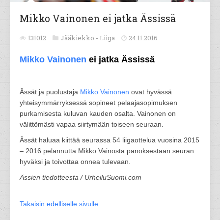
Mikko Vainonen ei jatka Ässissä
131012
Jääkiekko -
Liiga
24.11.2016
Mikko Vainonen
ei jatka Ässissä
Ässät ja puolustaja
Mikko Vainonen
ovat hyvässä
yhteisymmärryksessä sopineet pelaajasopimuksen
purkamisesta kuluvan kauden osalta. Vainonen on
välittömästi vapaa siirtymään toiseen seuraan.
Ässät haluaa kiittää seurassa 54 liigaottelua vuosina 2015
– 2016 pelannutta Mikko Vainosta panoksestaan seuran
hyväksi ja toivottaa onnea tulevaan.
Ässien tiedotteesta / UrheiluSuomi.com
Takaisin edelliselle sivulle