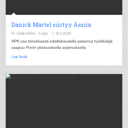
Danick Martel siirtyy Ässiin
Jääkiekko -
Liiga
21.5.2025
HPK:ssa tehokkaasti edelliskaudella pelannut hyökkääjä
saapuu Poriin yksivuotisella sopimuksella.
Lue lisää