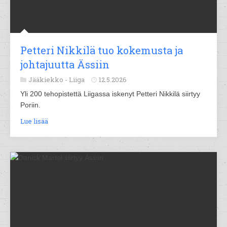
Petteri Nikkilä tuo kokemusta ja
johtajuutta Ässiin
Jääkiekko -
Liiga
12.5.2026
Yli 200 tehopistettä Liigassa iskenyt Petteri Nikkilä siirtyy
Poriin.
Lue lisää