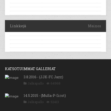
Linkkejä
Mainos
KATSOTUIMMAT GALLERIAT
3.8.2016 - (JJK-FC Jazz)
Jalkapallo
64968
14.5.2015 - (MuSa-P-Iirot)
Jalkapallo
52413