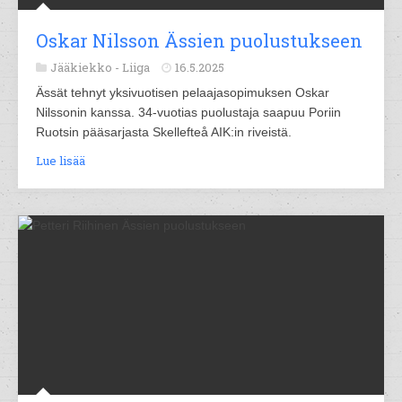
Oskar Nilsson Ässien puolustukseen
Jääkiekko -
Liiga
16.5.2025
Ässät tehnyt yksivuotisen pelaajasopimuksen Oskar
Nilssonin kanssa. 34-vuotias puolustaja saapuu Poriin
Ruotsin pääsarjasta Skellefteå AIK:in riveistä.
Lue lisää