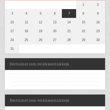
1
2
3
4
5
6
7
8
9
10
11
12
13
14
15
16
17
18
19
20
21
22
23
24
25
26
27
28
29
30
31
Kertoimet.com veikkausvinkkejä
Kertoimet.com veikkausvinkkejä