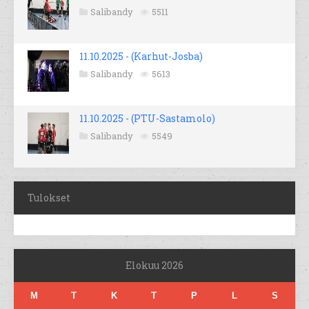
Salibandy
5511
11.10.2025 - (Karhut-Josba)
Salibandy
5613
11.10.2025 - (PTU-Sastamolo)
Salibandy
5549
Tulokset
Elokuu 2026
M
T
K
T
P
L
S