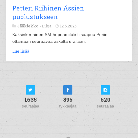
Petteri Riihinen Ässien
puolustukseen
Jääkiekko -
Liiga
12.5.2025
Kaksinkertainen SM-hopeamitalisti saapuu Poriin
ottamaan seuraavaa askelta urallaan.
Lue lisää
1635
895
620
seuraajaa
tykkääjää
seuraajaa