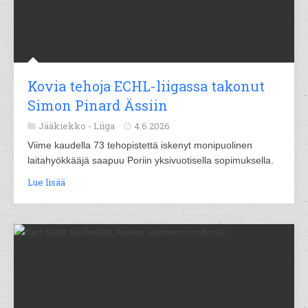
Kovia tehoja ECHL-liigassa takonut
Simon Pinard Ässiin
Jääkiekko -
Liiga
4.6.2026
Viime kaudella 73 tehopistettä iskenyt monipuolinen
laitahyökkääjä saapuu Poriin yksivuotisella sopimuksella.
Lue lisää