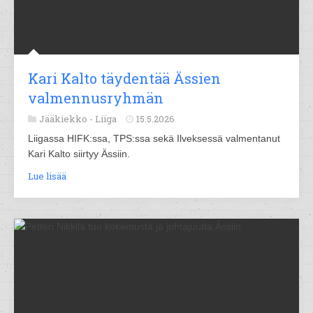
Kari Kalto täydentää Ässien
valmennusryhmän
Jääkiekko -
Liiga
15.5.2026
Liigassa HIFK:ssa, TPS:ssa sekä Ilveksessä valmentanut
Kari Kalto siirtyy Ässiin.
Lue lisää