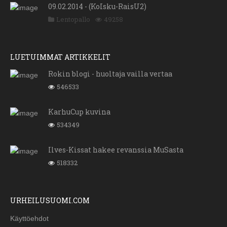
09.02.2014 - (KoIsku-RaisU2)
Lentopallo
49258
LUETUIMMAT ARTIKKELIT
Rokin blogi - huoltaja vailla vertaa
546533
KarhuCup kuvina
534349
Ilves-Kissat hakee revanssia MuSasta
518332
URHEILUSUOMI.COM
Käyttöehdot