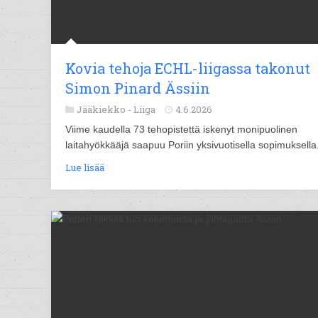
Kovia tehoja ECHL-liigassa takonut
Simon Pinard Ässiin
Jääkiekko -
Liiga
4.6.2026
Viime kaudella 73 tehopistettä iskenyt monipuolinen
laitahyökkääjä saapuu Poriin yksivuotisella sopimuksella
Lue lisää