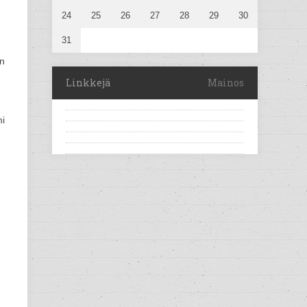
24
25
26
27
28
29
30
31
on
Linkkejä
Mainos
mi