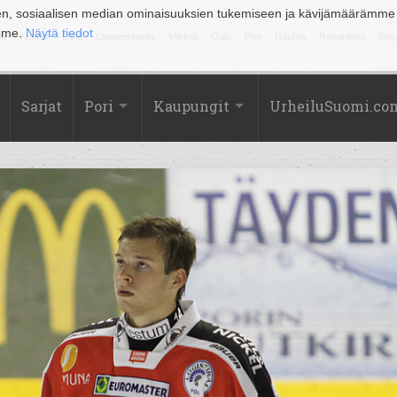
en, sosiaalisen median ominaisuuksien tukemiseen ja kävijämäärämme
amme.
Näytä tiedot
la
Kuopio
Lahti
Lappeenranta
Mikkeli
Oulu
Pori
Rauma
Rovaniemi
Sein
Sarjat
Pori
Kaupungit
UrheiluSuomi.co