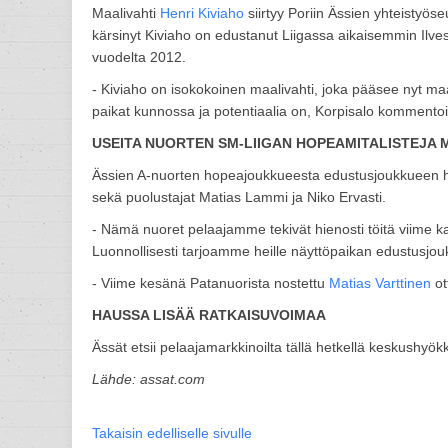
Maalivahti
Henri Kiviaho
siirtyy Poriin Ässien yhteistyös
kärsinyt Kiviaho on edustanut Liigassa aikaisemmin Ilves
vuodelta 2012.
- Kiviaho on isokokoinen maalivahti, joka pääsee nyt 
paikat kunnossa ja potentiaalia on, Korpisalo kommentoi
USEITA NUORTEN SM-LIIGAN HOPEAMITALISTEJ
Ässien A-nuorten hopeajoukkueesta edustusjoukkueen harj
sekä puolustajat Matias Lammi ja Niko Ervasti.
- Nämä nuoret pelaajamme tekivät hienosti töitä viime k
Luonnollisesti tarjoamme heille näyttöpaikan edustusjo
- Viime kesänä Patanuorista nostettu
Matias Varttinen
ot
HAUSSA LISÄÄ RATKAISUVOIMAA
Ässät etsii pelaajamarkkinoilta tällä hetkellä keskushyök
Lähde: assat.com
Takaisin edelliselle sivulle