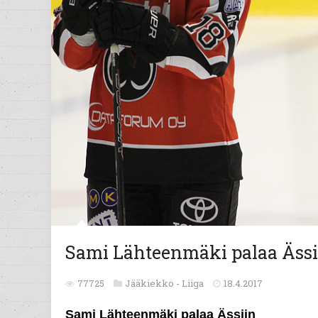
Sami Lähteenmäki palaa Ässi
77725
Jääkiekko -
Liiga
18.4.2017
Sami Lähteenmäki palaa Ässiin