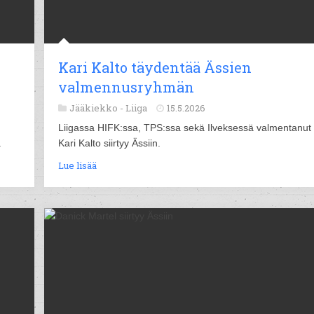
Kari Kalto täydentää Ässien
valmennusryhmän
Jääkiekko -
Liiga
15.5.2026
Liigassa HIFK:ssa, TPS:ssa sekä Ilveksessä valmentanut
.
Kari Kalto siirtyy Ässiin.
Lue lisää