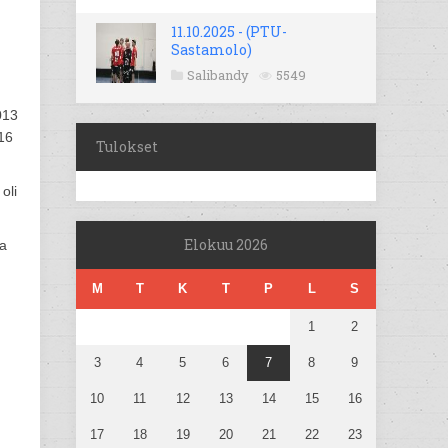
11.10.2025 - (PTU-
Sastamolo)
Salibandy
5549
013
16
Tulokset
oli
Elokuu 2026
ua
M
T
K
T
P
L
S
1
2
3
4
5
6
7
8
9
10
11
12
13
14
15
16
17
18
19
20
21
22
23