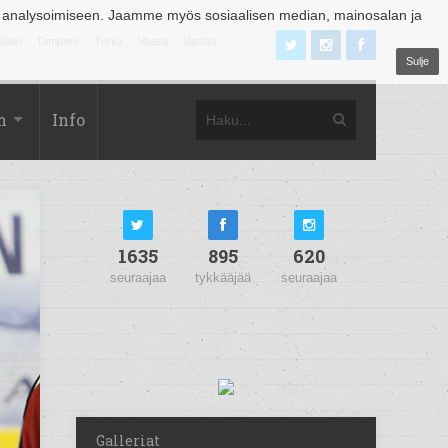
 analysoimiseen. Jaamme myös sosiaalisen median, mainosalan ja
äjoki
Tampere
Turku
Vaasa
Vantaa
Sulje
m
Info
1635
895
620
seuraajaa
tykkääjää
seuraajaa
Galleriat