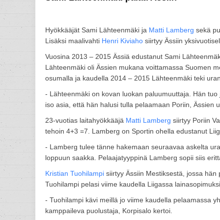
Hyökkääjät Sami Lähteenmäki ja
Matti Lamberg
sekä pu
Lisäksi maalivahti
Henri Kiviaho
siirtyy Ässiin yksivuotis
Vuosina 2013 – 2015 Ässiä edustanut Sami Lähteenmäki 
Lähteenmäki oli Ässien mukana voittamassa Suomen mest
osumalla ja kaudella 2014 – 2015 Lähteenmäki teki urans
- Lähteenmäki on kovan luokan paluumuuttaja. Hän tuo 
iso asia, että hän halusi tulla pelaamaan Poriin, Ässien 
23-vuotias laitahyökkääjä
Matti Lamberg
siirtyy Poriin V
tehoin 4+3 =7. Lamberg on Sportin ohella edustanut Lii
- Lamberg tulee tänne hakemaan seuraavaa askelta urall
loppuun saakka. Pelaajatyyppinä Lamberg sopii siis eritt
Kristian Tuohilampi
siirtyy Ässiin Mestiksestä, jossa hän
Tuohilampi pelasi viime kaudella Liigassa lainasopimuksi
- Tuohilampi kävi meillä jo viime kaudella pelaamassa y
kamppaileva puolustaja, Korpisalo kertoi.