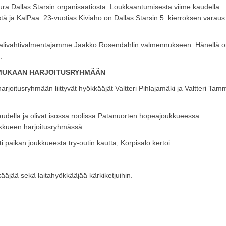
eura Dallas Starsin organisaatiosta. Loukkaantumisesta viime kaudella
tä ja KalPaa. 23-vuotias Kiviaho on Dallas Starsin 5. kierroksen varaus
maalivahtivalmentajamme Jaakko Rosendahlin valmennukseen. Hänellä 
.
A MUKAAN HARJOITUSRYHMÄÄN
oitusryhmään liittyvät hyökkääjät Valtteri Pihlajamäki ja Valtteri Tam
audella ja olivat isossa roolissa Patanuorten hopeajoukkueessa.
ukkueen harjoitusryhmässä.
ti paikan joukkueesta try-outin kautta, Korpisalo kertoi.
kääjää sekä laitahyökkääjää kärkiketjuihin.