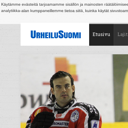
Käytämme evästeitä tarjoamamme sisällön ja mainosten räätälöimise
analytiikka-alan kumppaneillemme tietoa siitä, kuinka käytät sivusto
Suomi
Espoo
Helsinki
Hämeenlinna
Joensuu
Jyväskylä
Kouvo
Etusivu
Lajit