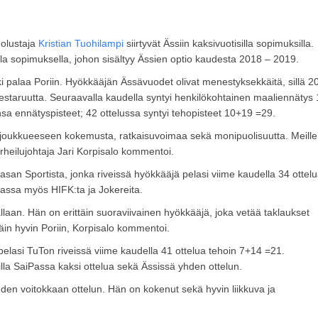
olustaja
Kristian Tuohilampi
siirtyvät Ässiin kaksivuotisilla sopimuksilla.
ella sopimuksella, johon sisältyy Ässien optio kaudesta 2018 – 2019.
palaa Poriin. Hyökkääjän Ässävuodet olivat menestyksekkäitä, sillä 2
aruutta. Seuraavalla kaudella syntyi henkilökohtainen maaliennätys 
a ennätyspisteet; 42 ottelussa syntyi tehopisteet 10+19 =29.
joukkueeseen kokemusta, ratkaisuvoimaa sekä monipuolisuutta. Meille 
urheilujohtaja Jari Korpisalo kommentoi.
aasan Sportista, jonka riveissä hyökkääjä pelasi viime kaudella 34 ottel
gassa myös HIFK:ta ja Jokereita.
aan. Hän on erittäin suoraviivainen hyökkääjä, joka vetää taklaukset
äin hyvin Poriin, Korpisalo kommentoi.
 pelasi TuTon riveissä viime kaudella 41 ottelua tehoin 7+14 =21.
lla SaiPassa kaksi ottelua sekä Ässissä yhden ottelun.
hden voitokkaan ottelun. Hän on kokenut sekä hyvin liikkuva ja