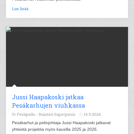
Lue lisää
Jussi Haapakoski jatkaa
Pesäkarhujen viuhkassa
Pesäpallo -
Naisten Superpesis
19.9.2024
Pesäkarhut ja pelinjohtaja Jussi Haapakoski jatkavat
yhteistä projektia myös kausilla 2025 ja 2026.