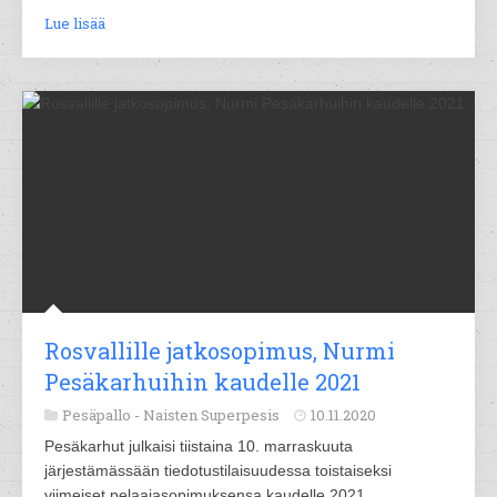
Lue lisää
Rosvallille jatkosopimus, Nurmi
Pesäkarhuihin kaudelle 2021
Pesäpallo -
Naisten Superpesis
10.11.2020
Pesäkarhut julkaisi tiistaina 10. marraskuuta
järjestämässään tiedotustilaisuudessa toistaiseksi
viimeiset pelaajasopimuksensa kaudelle 2021.