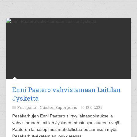
Enni Paatero vahvistamaan Laitilan
Jyskettä
Pesäpallo -
Naisten Superpesis
12.6.2025
Pesäkarhujen Enni Paatero siirtyy lainasopimuksella
vahvistamaan Laitilan Jyskeen edustusjoukkueen rivejä.
Paateron lainasopimus mahdollistaa pelaamisen myös
Pesäkarhut-Akatemian joukkueessa.