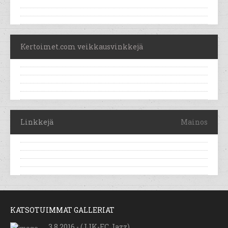
Kertoimet.com veikkausvinkkejä
Linkkejä
Mainos
KATSOTUIMMAT GALLERIAT
3.8.2016 - (JJK-FC Jazz)