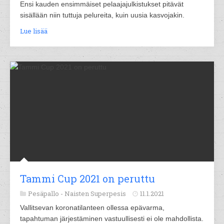
Ensi kauden ensimmäiset pelaajajulkistukset pitävät
sisällään niin tuttuja pelureita, kuin uusia kasvojakin.
Lue lisää
Tammi Cup 2021 on peruttu
Pesäpallo -
Naisten Superpesis
11.1.2021
Vallitsevan koronatilanteen ollessa epävarma,
tapahtuman järjestäminen vastuullisesti ei ole mahdollista.