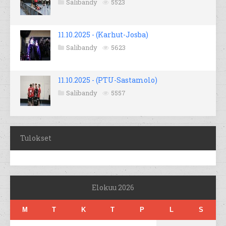
Salibandy
5523
11.10.2025 - (Karhut-Josba)
Salibandy
5623
11.10.2025 - (PTU-Sastamolo)
Salibandy
5557
Tulokset
Elokuu 2026
M
T
K
T
P
L
S