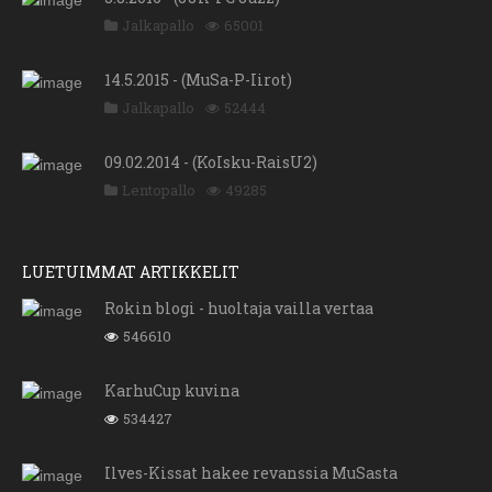
Jalkapallo
65001
14.5.2015 - (MuSa-P-Iirot)
Jalkapallo
52444
09.02.2014 - (KoIsku-RaisU2)
Lentopallo
49285
LUETUIMMAT ARTIKKELIT
Rokin blogi - huoltaja vailla vertaa
546610
KarhuCup kuvina
534427
Ilves-Kissat hakee revanssia MuSasta