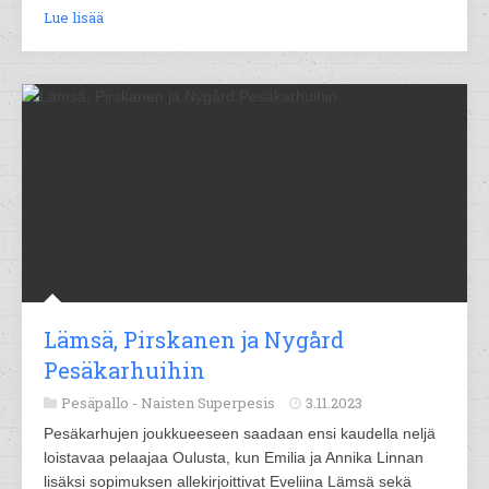
Lue lisää
Lämsä, Pirskanen ja Nygård
Pesäkarhuihin
Pesäpallo -
Naisten Superpesis
3.11.2023
Pesäkarhujen joukkueeseen saadaan ensi kaudella neljä
loistavaa pelaajaa Oulusta, kun Emilia ja Annika Linnan
lisäksi sopimuksen allekirjoittivat Eveliina Lämsä sekä