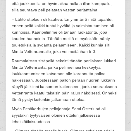
että joukkueella on hyvin aikaa nollata illan kamppailu,
sillä seuraava peli pelataan vastan perjantaina.
– Lähtö otteluun oli kauhea. En ymmärrä mitä tapahtui,
ennen peliä kaikki tuntui hyvältä ja valmistautuminen oli
kunnossa. Kaaripelimme oli tänään luokatonta, jopa
kauden huonointa. Tänään meiltä ei myöskään nähty
tuuletuksia ja sydäntä pelaamiseen. Kaikki kunnia silti
Minttu Vettenrannalle, joka vei meitä ihan 5-0.
Raumalaisten sisäpeliä sekoitti tänään porilaisten lukkari
Minttu Vettenranta, jonka peli meinasi keskeytyä
loukkaantumiseen katsomon alle karannutta palloa
hakiessaan. Juostessaan pallon perään nuoren lukkarin
räpylä jäi kiinni katsomon kaiteeseen, jonka seurauksena
Vettenranta kaatui takaisin päin rajun näköisesti. Onneksi
tämä pystyi kuitenkin jatkamaan ottelua.
Myös Pesäkarhujen pelinjohtaja Sami Österlund oli
syystäkin tyytyväisen oloinen ottelun jälkeisessä
lehdistötilaisuudessa.