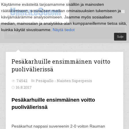
Käytämme evästeitä tarjoamamme sisällön ja mainosten
räätälöimiseen, sosiaalisen median ominaisuuksien tukemiseen ja
kävijämäärämme analysoimiseen. Jaamme myös sosiaalisen
median, mainosalan ja analytiikka-alan kumppaneillemme tietoa siitä,
kuinka käytät sivustoamme.
Näytä tiedot
Sulje
Pesäkarhuille ensimmäinen voitto
puolivälierissä
74542
Pesäpallo -
Naisten Superpesis
16.8.2017
Pesäkarhuille ensimmäinen voitto
puolivälierissä
Pesäkarhut nappasi suvereenin 2-0 voiton Rauman