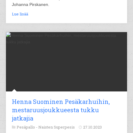
Johanna Pirskanen.
Lue lisää
Henna Suominen Pesäkarhuihin,
mestaruusjoukkueesta tukku
jatkajia
Pesäpallo -
Naisten Superpesis
27.10.2023