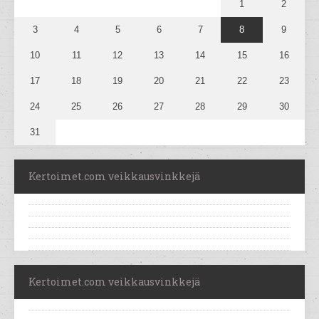
1
2
3
4
5
6
7
8
9
10
11
12
13
14
15
16
17
18
19
20
21
22
23
24
25
26
27
28
29
30
31
Kertoimet.com veikkausvinkkejä
Kertoimet.com veikkausvinkkejä