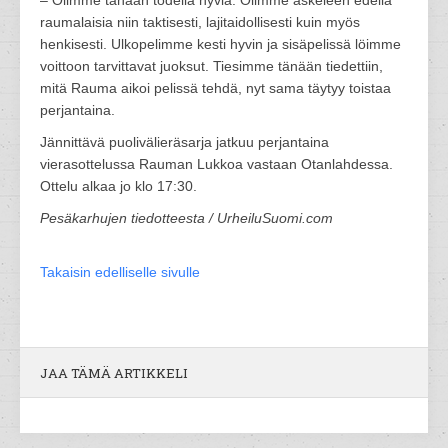
– Olimme tänään todella hyviä. Olimme askeleen edellä
raumalaisia niin taktisesti, lajitaidollisesti kuin myös
henkisesti. Ulkopelimme kesti hyvin ja sisäpelissä löimme
voittoon tarvittavat juoksut. Tiesimme tänään tiedettiin,
mitä Rauma aikoi pelissä tehdä, nyt sama täytyy toistaa
perjantaina.
Jännittävä puolivälieräsarja jatkuu perjantaina
vierasottelussa Rauman Lukkoa vastaan Otanlahdessa.
Ottelu alkaa jo klo 17:30.
Pesäkarhujen tiedotteesta / UrheiluSuomi.com
Takaisin edelliselle sivulle
JAA TÄMÄ ARTIKKELI