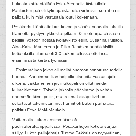
Lukosta kotikentällään Erku-Areenalla tiistai-illalla.
Porilaisten peli oli kylmäpäistä, eikä virheisiin sorruttu niin
paljoa, kuin mitä vastustaja joutui kokemaan.
Pesäkarhut lähti otteluun kovaa ja väsäsi nopealla tahdilla
tilannetta pystyyn ykköskärjellään. Kun etenijää oli saatu
pesille, voitoon nostaa lyöjätykistö esiin. Susanna Puiston,
Aino-Kaisa Mantereen ja Riika Räsäsen peräkkäisillä
kotiutuksilla tilanne oli 3-0 Lukon tullessa ottelussa
ensimmäistä kertaa lyömään.
– Ensimmäinen jakso oli meiltä suoraan sanottuna todella
huonoa. Annoimme liian helpolla tilanteita vastustajalle
ulkona, vaikka ennen juuri ulkopeli on ollut meidän
kulmakivemme. Toisella jaksolla pääsimme jo vähän
enemmän kiinni peliin, mutta omat sisäpelivirheet
sekoittivat tekemistämme, harmitteli Lukon parhaana
palkittu Eeva Mäki-Maukola.
Voittamalla Lukon ensimmäisessä
puolivälieräkamppailussa, Pesäkarhujen kotietu sarjaan
säilyy. Lukon pelinjohtaja Tuomo Pekkala on tyytyväinen,