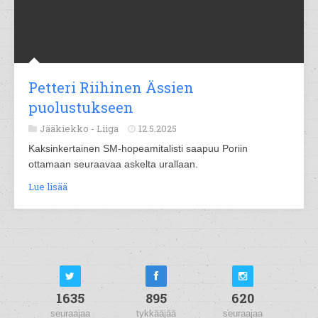
Petteri Riihinen Ässien
puolustukseen
Jääkiekko -
Liiga
12.5.2025
Kaksinkertainen SM-hopeamitalisti saapuu Poriin
ottamaan seuraavaa askelta urallaan.
Lue lisää
1635
895
620
seuraajaa
tykkääjää
seuraajaa