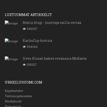
LUETUIMMAT ARTIKKELIT
Rokin blogi - huoltaja vailla vertaa
546527
KarhuCup kuvina
534344
Ilves-Kissat hakee revanssia MuSasta
518327
URHEILUSUOMI.COM
Käyttöehdot
Tietosuojalauseke
Mediakortti
Rekrytointi