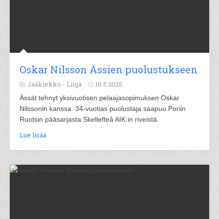
Oskar Nilsson Ässien puolustukseen
Jääkiekko -
Liiga
16.5.2025
Ässät tehnyt yksivuotisen pelaajasopimuksen Oskar
Nilssonin kanssa. 34-vuotias puolustaja saapuu Poriin
Ruotsin pääsarjasta Skellefteå AIK:in riveistä.
Lue lisää