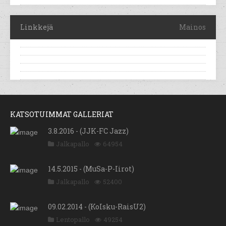
Linkkejä
Mainos
KATSOTUIMMAT GALLERIAT
3.8.2016 - (JJK-FC Jazz)
Jalkapallo
64954
14.5.2015 - (MuSa-P-Iirot)
Jalkapallo
52400
09.02.2014 - (KoIsku-RaisU2)
Lentopallo
49254