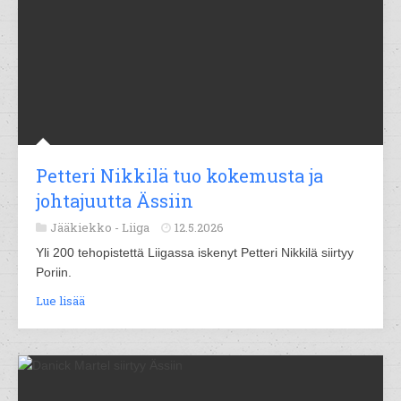
Petteri Nikkilä tuo kokemusta ja
johtajuutta Ässiin
Jääkiekko -
Liiga
12.5.2026
Yli 200 tehopistettä Liigassa iskenyt Petteri Nikkilä siirtyy
Poriin.
Lue lisää