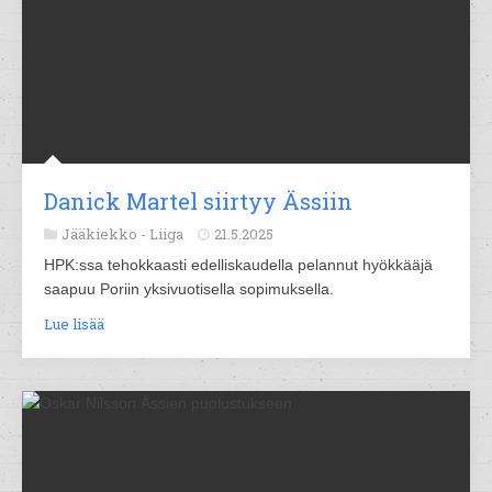
Danick Martel siirtyy Ässiin
Jääkiekko -
Liiga
21.5.2025
HPK:ssa tehokkaasti edelliskaudella pelannut hyökkääjä
saapuu Poriin yksivuotisella sopimuksella.
Lue lisää