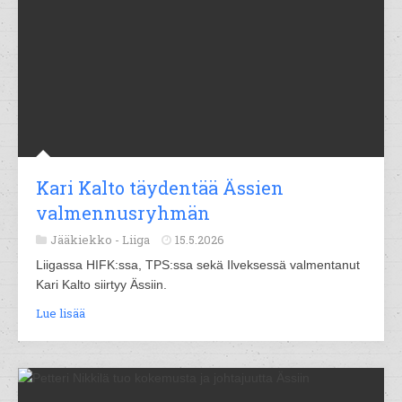
Kari Kalto täydentää Ässien
valmennusryhmän
Jääkiekko -
Liiga
15.5.2026
Liigassa HIFK:ssa, TPS:ssa sekä Ilveksessä valmentanut
Kari Kalto siirtyy Ässiin.
Lue lisää