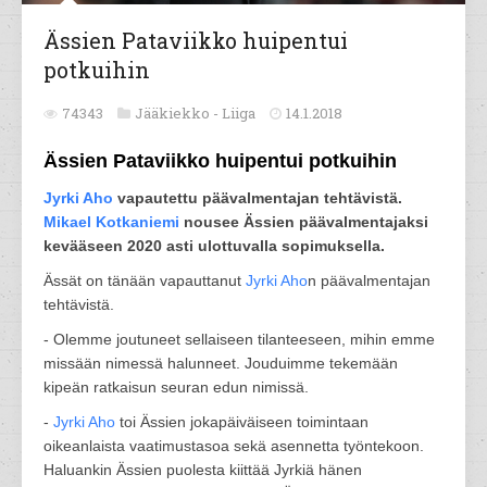
Ässien Pataviikko huipentui
potkuihin
74343
Jääkiekko -
Liiga
14.1.2018
Ässien Pataviikko huipentui potkuihin
Jyrki Aho
vapautettu päävalmentajan tehtävistä.
Mikael Kotkaniemi
nousee Ässien päävalmentajaksi
kevääseen 2020 asti ulottuvalla sopimuksella.
Ässät on tänään vapauttanut
Jyrki Aho
n päävalmentajan
tehtävistä.
- Olemme joutuneet sellaiseen tilanteeseen, mihin emme
missään nimessä halunneet. Jouduimme tekemään
kipeän ratkaisun seuran edun nimissä.
-
Jyrki Aho
toi Ässien jokapäiväiseen toimintaan
oikeanlaista vaatimustasoa sekä asennetta työntekoon.
Haluankin Ässien puolesta kiittää Jyrkiä hänen