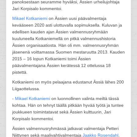
panoksestaan seuramme hyväksi, Ässien urheilujohtaja
Jari Korpisalo kommentoi.
Mikael Kotkaniemi
on Ässien uusi päävalmentaja
kevääseen 2020 asti ulottuvalla sopimuksella. Kuluvan ja
edellisen kauden ajan Ässien valmennusryhmään
kuuluneella Kotkaniemellä on pitkä valmennushistoria
Ässien organisaatiosta. Hän oli mm. valmennusryhmän
jäsenenä voittamassa Suomen mestaruutta 2013. Kauden
2015 – 16 lopun Kotkaniemi toimi Ässien
päävalmentajana Ässien kerätessä 12 ottelussa 18
pistettä.
Kotkaniemi on myös pelaajana edustanut Ässiä lähes 200
Liigaottelussa.
-
Mikael Kotkaniemi
on luonnollinen valinta meiltä tässä
kohtaa. Hän on tehnyt täällä pitkään hyvää työtä ja tuntee
joukkueen toimintatavat sekä Ässien kulttuurin, Jari
Korpisalo kommentoi.
Ässien valmennusryhmässä jatkavat valmentaja Petteri
Niittynen sekä maalivahtivalmentaja
Jaakko Rosendahl
.