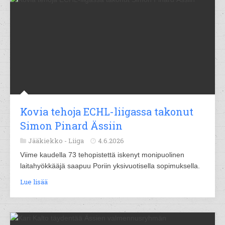
Kovia tehoja ECHL-liigassa takonut
Simon Pinard Ässiin
Jääkiekko -
Liiga
4.6.2026
Viime kaudella 73 tehopistettä iskenyt monipuolinen
laitahyökkääjä saapuu Poriin yksivuotisella sopimuksella.
Lue lisää