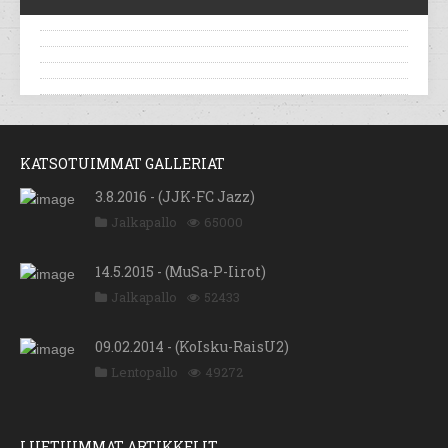
KATSOTUIMMAT GALLERIAT
3.8.2016 - (JJK-FC Jazz)
Jalkapallo
65000
14.5.2015 - (MuSa-P-Iirot)
Jalkapallo
52433
09.02.2014 - (KoIsku-RaisU2)
Lentopallo
49272
LUETUIMMAT ARTIKKELIT