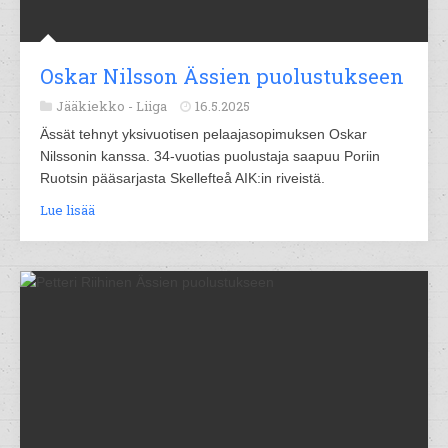
Oskar Nilsson Ässien puolustukseen
Jääkiekko -
Liiga
16.5.2025
Ässät tehnyt yksivuotisen pelaajasopimuksen Oskar
Nilssonin kanssa. 34-vuotias puolustaja saapuu Poriin
Ruotsin pääsarjasta Skellefteå AIK:in riveistä.
Lue lisää