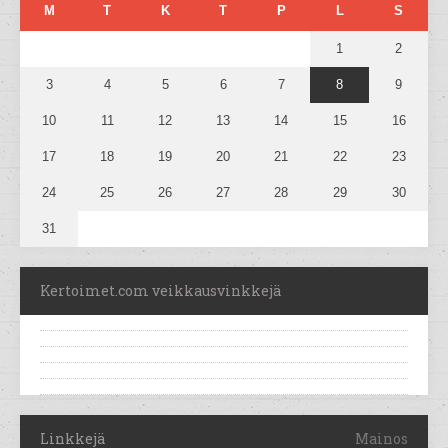
M
T
K
T
P
L
S
1
2
3
4
5
6
7
8
9
10
11
12
13
14
15
16
17
18
19
20
21
22
23
24
25
26
27
28
29
30
31
Kertoimet.com veikkausvinkkejä
Linkkejä
Mainos