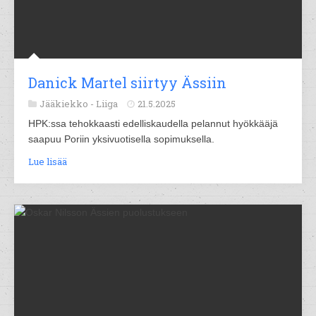
Danick Martel siirtyy Ässiin
Jääkiekko -
Liiga
21.5.2025
HPK:ssa tehokkaasti edelliskaudella pelannut hyökkääjä
saapuu Poriin yksivuotisella sopimuksella.
Lue lisää