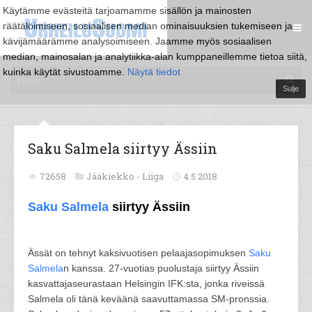
Käytämme evästeitä tarjoamamme sisällön ja mainosten
räätälöimiseen, sosiaalisen median ominaisuuksien tukemiseen ja
kävijämäärämme analysoimiseen. Jaamme myös sosiaalisen
median, mainosalan ja analytiikka-alan kumppaneillemme tietoa siitä,
kuinka käytät sivustoamme.
Näytä tiedot
Sulje
Saku Salmela siirtyy Ässiin
72658
Jääkiekko -
Liiga
4.5.2018
Saku Salmela
siirtyy Ässiin
Ässät on tehnyt kaksivuotisen pelaajasopimuksen
Saku
Salmela
n kanssa. 27-vuotias puolustaja siirtyy Ässiin
kasvattajaseurastaan Helsingin IFK:sta, jonka riveissä
Salmela oli tänä keväänä saavuttamassa SM-pronssia.