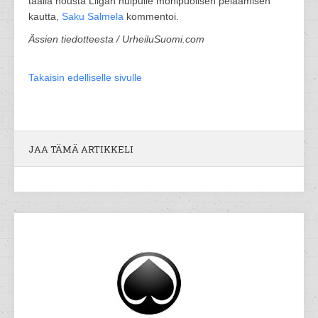
täällä nousta Liigan huipulle monipuolisen pelaamisen
kautta,
Saku Salmela
kommentoi.
Ässien tiedotteesta / UrheiluSuomi.com
Takaisin edelliselle sivulle
JAA TÄMÄ ARTIKKELI