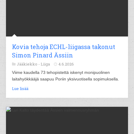
Kovia tehoja ECHL-liigassa takonut
Simon Pinard Ässiin
Jääkiekko -
Liiga
4.6.2026
Viime kaudella 73 tehopistettä iskenyt monipuolinen
laitahyökkääjä saapuu Poriin yksivuotisella sopimuksella.
Lue lisää