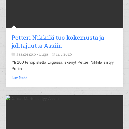
Petteri Nikkilä tuo kokemusta ja
johtajuutta Ässiin
Jääkiekko -
Liiga
12.5.2026
Yli 200 tehopistettä Liigassa iskenyt Petteri Nikkilä siirtyy
Poriin.
Lue lisää