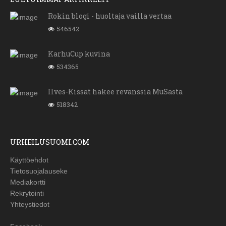
Rokin blogi - huoltaja vailla vertaa
546542
KarhuCup kuvina
534365
Ilves-Kissat hakee revanssia MuSasta
518342
URHEILUSUOMI.COM
Käyttöehdot
Tietosuojalauseke
Mediakortti
Rekrytointi
Yhteystiedot