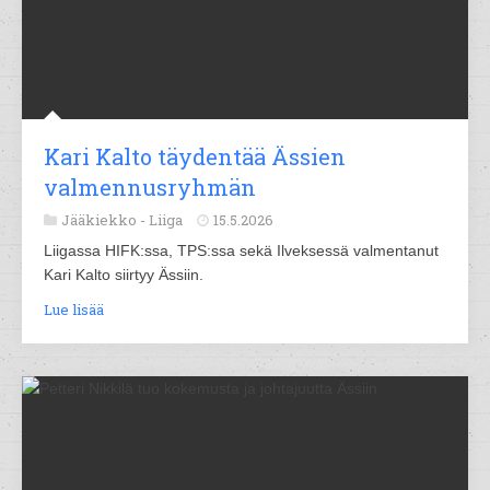
Kari Kalto täydentää Ässien
valmennusryhmän
Jääkiekko -
Liiga
15.5.2026
Liigassa HIFK:ssa, TPS:ssa sekä Ilveksessä valmentanut
Kari Kalto siirtyy Ässiin.
Lue lisää