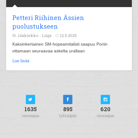
Petteri Riihinen Ässien
puolustukseen
Jääkiekko -
Liiga
12.5.2025
Kaksinkertainen SM-hopeamitalisti saapuu Poriin
ottamaan seuraavaa askelta urallaan.
Lue lisää
1635
895
620
seuraajaa
tykkääjää
seuraajaa