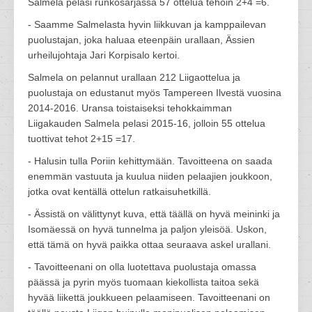
Salmela pelasi runkosarjassa 57 ottelua tehoin 2+4 =6.
- Saamme Salmelasta hyvin liikkuvan ja kamppailevan
puolustajan, joka haluaa eteenpäin urallaan, Ässien
urheilujohtaja Jari Korpisalo kertoi.
Salmela on pelannut urallaan 212 Liigaottelua ja
puolustaja on edustanut myös Tampereen Ilvestä vuosina
2014-2016. Uransa toistaiseksi tehokkaimman
Liigakauden Salmela pelasi 2015-16, jolloin 55 ottelua
tuottivat tehot 2+15 =17.
- Halusin tulla Poriin kehittymään. Tavoitteena on saada
enemmän vastuuta ja kuulua niiden pelaajien joukkoon,
jotka ovat kentällä ottelun ratkaisuhetkillä.
- Ässistä on välittynyt kuva, että täällä on hyvä meininki ja
Isomäessä on hyvä tunnelma ja paljon yleisöä. Uskon,
että tämä on hyvä paikka ottaa seuraava askel urallani.
- Tavoitteenani on olla luotettava puolustaja omassa
päässä ja pyrin myös tuomaan kiekollista taitoa sekä
hyvää liikettä joukkueen pelaamiseen. Tavoitteenani on