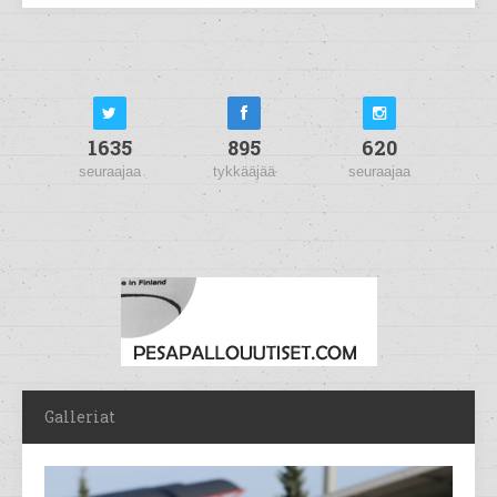
1635
895
620
seuraajaa
tykkääjää
seuraajaa
Galleriat