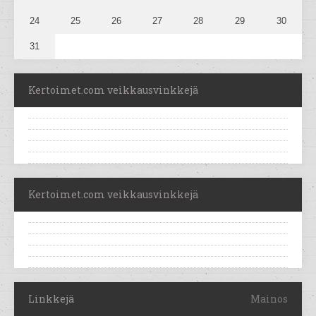
24
25
26
27
28
29
30
31
Kertoimet.com veikkausvinkkejä
Kertoimet.com veikkausvinkkejä
Linkkejä
Mainos