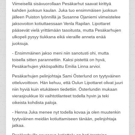
Viimeisellä sisävuorollaan Pesäkarhut saavat kirittyä
kahden juoksun kaulan. Juka tuo ensimmäisen juoksun
jälleen Puiston lyönnillä ja Susanne Ojaniemi viimeistelee
jaksovoiton kotiuttaessaan Venla Rapilan. Lipottaret
pääsevät vielä yrittämään tasoitusta, mutta Pesäkarhujen
ulkopeli pysyy tiukkana eikä vieraille anneta enää
juoksuja.
- Ensimmäinen jakso meni niin sanotusti ohi, mutta
toisella sitten parannettiin. Kaksi pistettä on hyvä,
Pesäkarhujen ykköspalkittu Emilia Linna arvioi.
Pesäkarhujen pelinjohtaja Sami Österlund on tyytyväinen
otteluvoittoon. Hän kehuu, että Oulun Lipottaret olivat juuri
niin hyviä kuin etukäteen tiedettiin. Österlundin mukaan
vierasjoukkue löi vaihtotilanteet todella hyvin ja teki
oikeista kohdista paloja.
- Henna Juka menee nyt todella kovaa ja olen muutenkin
tyytyväinen meidän kotiuttamiseen tänään, pelinjohtaja
jatkaa.