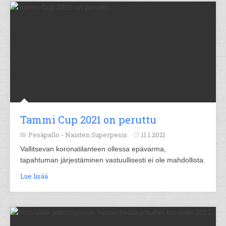
Tammi Cup 2021 on peruttu
Pesäpallo -
Naisten Superpesis
11.1.2021
Vallitsevan koronatilanteen ollessa epävarma,
tapahtuman järjestäminen vastuullisesti ei ole mahdollista.
Lue lisää