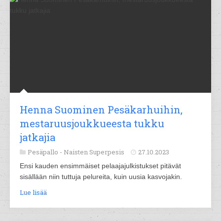
Henna Suominen Pesäkarhuihin,
mestaruusjoukkueesta tukku
jatkajia
Pesäpallo -
Naisten Superpesis
27.10.2023
Ensi kauden ensimmäiset pelaajajulkistukset pitävät
sisällään niin tuttuja pelureita, kuin uusia kasvojakin.
Lue lisää