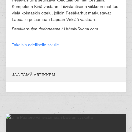
Pesäkarhuilla seuraava kotiottelu on heti torstaina
Kempeleen Kiriä vastaan. Tiivistahtiseen viikkoon mahtuu
vielä kolmaskin ottelu, jolloin Pesäkarhut matkustavat
Lapualle pelaamaan Lapuan Virkiää vastaan.
Pesäkarhujen tiedotteesta / UrheiluSuomi.com
Takaisin edelliselle sivulle
JAA TÄMÄ ARTIKKELI