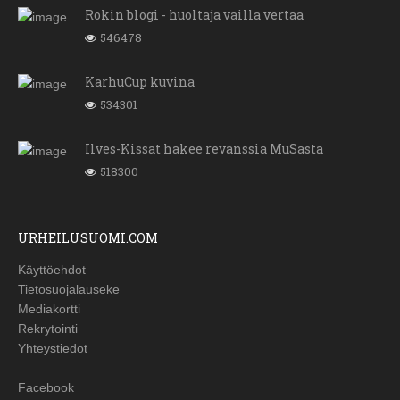
Rokin blogi - huoltaja vailla vertaa
546478
KarhuCup kuvina
534301
Ilves-Kissat hakee revanssia MuSasta
518300
URHEILUSUOMI.COM
Käyttöehdot
Tietosuojalauseke
Mediakortti
Rekrytointi
Yhteystiedot
Facebook