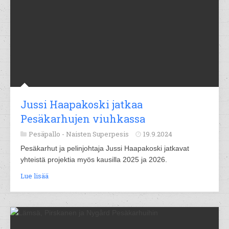
Jussi Haapakoski jatkaa
Pesäkarhujen viuhkassa
Pesäpallo -
Naisten Superpesis
19.9.2024
Pesäkarhut ja pelinjohtaja Jussi Haapakoski jatkavat
yhteistä projektia myös kausilla 2025 ja 2026.
Lue lisää