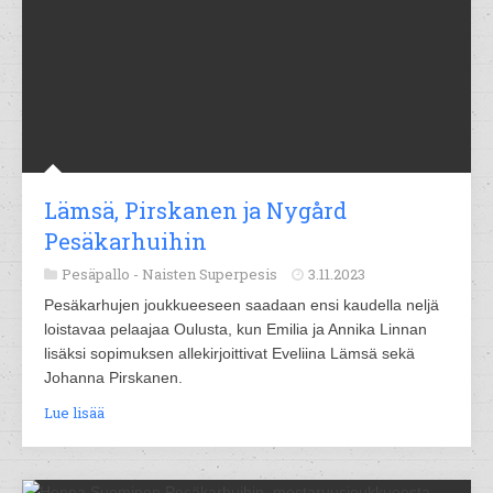
Lämsä, Pirskanen ja Nygård
Pesäkarhuihin
Pesäpallo -
Naisten Superpesis
3.11.2023
Pesäkarhujen joukkueeseen saadaan ensi kaudella neljä
loistavaa pelaajaa Oulusta, kun Emilia ja Annika Linnan
lisäksi sopimuksen allekirjoittivat Eveliina Lämsä sekä
Johanna Pirskanen.
Lue lisää