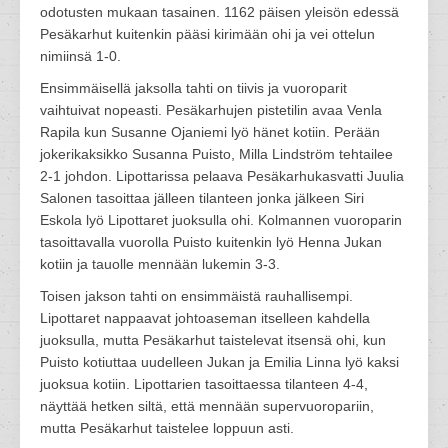
odotusten mukaan tasainen. 1162 päisen yleisön edessä
Pesäkarhut kuitenkin pääsi kirimään ohi ja vei ottelun
nimiinsä 1-0.
Ensimmäisellä jaksolla tahti on tiivis ja vuoroparit
vaihtuivat nopeasti. Pesäkarhujen pistetilin avaa Venla
Rapila kun Susanne Ojaniemi lyö hänet kotiin. Perään
jokerikaksikko Susanna Puisto, Milla Lindström tehtailee
2-1 johdon. Lipottarissa pelaava Pesäkarhukasvatti Juulia
Salonen tasoittaa jälleen tilanteen jonka jälkeen Siri
Eskola lyö Lipottaret juoksulla ohi. Kolmannen vuoroparin
tasoittavalla vuorolla Puisto kuitenkin lyö Henna Jukan
kotiin ja tauolle mennään lukemin 3-3.
Toisen jakson tahti on ensimmäistä rauhallisempi.
Lipottaret nappaavat johtoaseman itselleen kahdella
juoksulla, mutta Pesäkarhut taistelevat itsensä ohi, kun
Puisto kotiuttaa uudelleen Jukan ja Emilia Linna lyö kaksi
juoksua kotiin. Lipottarien tasoittaessa tilanteen 4-4,
näyttää hetken siltä, että mennään supervuoropariin,
mutta Pesäkarhut taistelee loppuun asti.