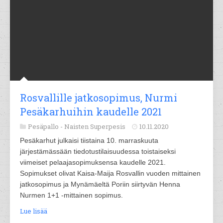
Rosvallille jatkosopimus, Nurmi
Pesäkarhuihin kaudelle 2021
Pesäpallo -
Naisten Superpesis
10.11.2020
Pesäkarhut julkaisi tiistaina 10. marraskuuta
järjestämässään tiedotustilaisuudessa toistaiseksi
viimeiset pelaajasopimuksensa kaudelle 2021.
Sopimukset olivat Kaisa-Maija Rosvallin vuoden mittainen
jatkosopimus ja Mynämäeltä Poriin siirtyvän Henna
Nurmen 1+1 -mittainen sopimus.
Lue lisää