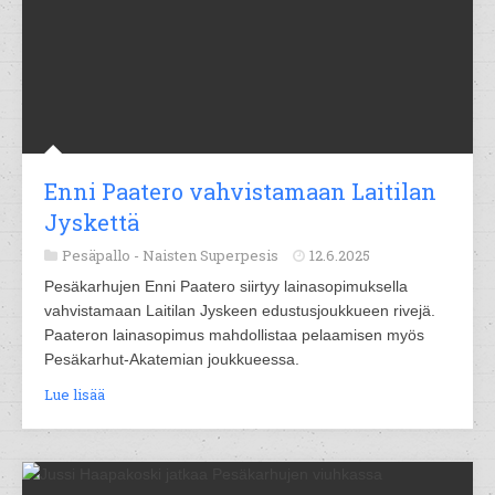
Enni Paatero vahvistamaan Laitilan
Jyskettä
Pesäpallo -
Naisten Superpesis
12.6.2025
Pesäkarhujen Enni Paatero siirtyy lainasopimuksella
vahvistamaan Laitilan Jyskeen edustusjoukkueen rivejä.
Paateron lainasopimus mahdollistaa pelaamisen myös
Pesäkarhut-Akatemian joukkueessa.
Lue lisää