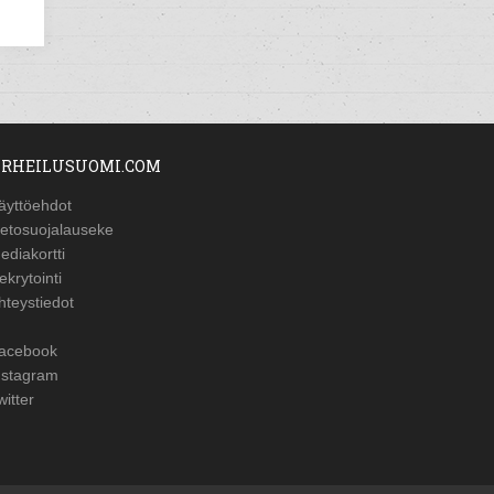
RHEILUSUOMI.COM
äyttöehdot
ietosuojalauseke
ediakortti
ekrytointi
hteystiedot
acebook
nstagram
witter