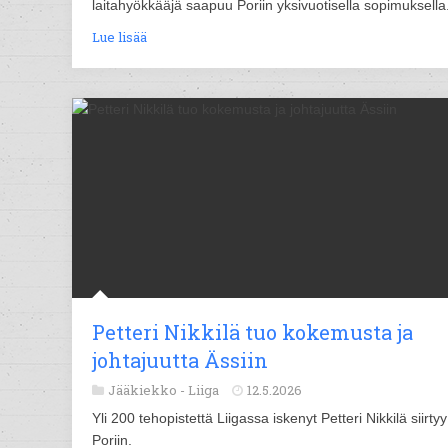
laitahyökkääjä saapuu Poriin yksivuotisella sopimuksella
Lue lisää
Petteri Nikkilä tuo kokemusta ja
johtajuutta Ässiin
Jääkiekko -
Liiga
12.5.2026
Yli 200 tehopistettä Liigassa iskenyt Petteri Nikkilä siirtyy
Poriin.