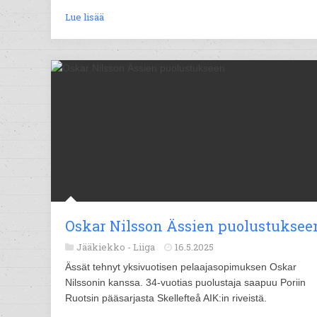
Lue lisää
Oskar Nilsson Ässien puolustuksee
Jääkiekko -
Liiga
16.5.2025
Ässät tehnyt yksivuotisen pelaajasopimuksen Oskar
Nilssonin kanssa. 34-vuotias puolustaja saapuu Poriin
Ruotsin pääsarjasta Skellefteå AIK:in riveistä.