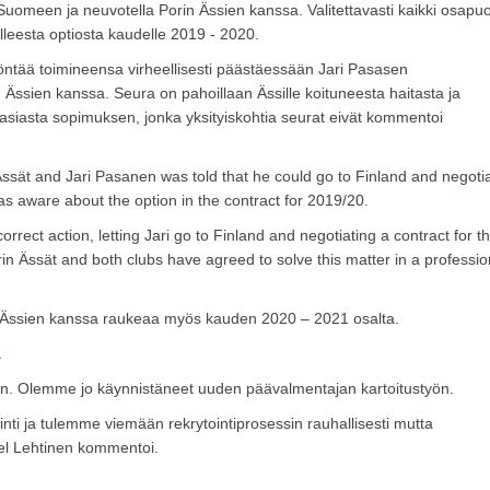
uomeen ja neuvotella Porin Ässien kanssa. Valitettavasti kaikki osapuo
lleesta optiosta kaudelle 2019 - 2020.
ntää toimineensa virheellisesti päästäessään Jari Pasasen
ssien kanssa. Seura on pahoillaan Ässille koituneesta haitasta ja
asiasta sopimuksen, jonka yksityiskohtia seurat eivät kommentoi
ssät and Jari Pasanen was told that he could go to Finland and negoti
as aware about the option in the contract for 2019/20.
orrect action, letting Jari go to Finland and negotiating a contract for t
 Ässät and both clubs have agreed to solve this matter in a professio
Ässien kanssa raukeaa myös kauden 2020 – 2021 osalta.
Ä
näin. Olemme jo käynnistäneet uuden päävalmentajan kartoitustyön.
nti ja tulemme viemään rekrytointiprosessin rauhallisesti mutta
ael Lehtinen kommentoi.