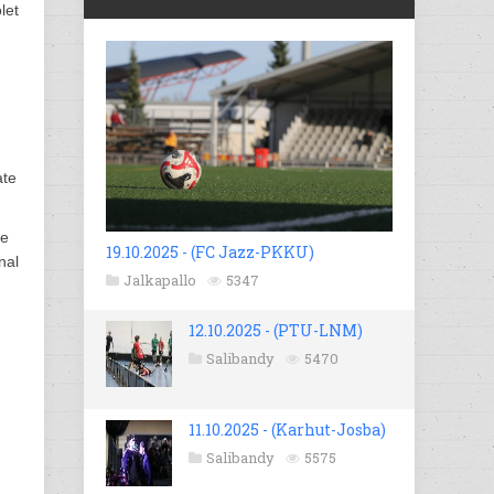
let
ate
he
19.10.2025 - (FC Jazz-PKKU)
nal
Jalkapallo
5347
12.10.2025 - (PTU-LNM)
Salibandy
5470
11.10.2025 - (Karhut-Josba)
Salibandy
5575