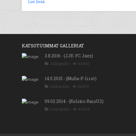
Lue lisää
KATSOTUIMMAT GALLERIAT
3.8.2016 - (JJK-FC Jazz)
Jalkapallo
64940
14.5.2015 - (MuSa-P-Iirot)
Jalkapallo
52400
09.02.2014 - (KoIsku-RaisU2)
Lentopallo
49254