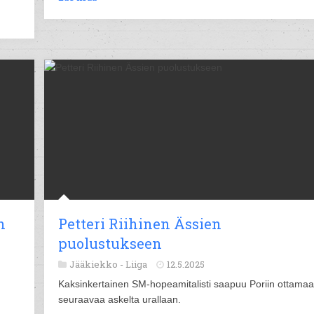
n
Petteri Riihinen Ässien
puolustukseen
Jääkiekko -
Liiga
12.5.2025
Kaksinkertainen SM-hopeamitalisti saapuu Poriin ottama
seuraavaa askelta urallaan.