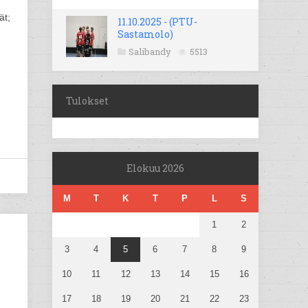
ät;
11.10.2025 - (PTU-
Sastamolo)
Salibandy
5513
Tulokset
Elokuu 2026
M
T
K
T
P
L
S
1
2
3
4
5
6
7
8
9
10
11
12
13
14
15
16
17
18
19
20
21
22
23