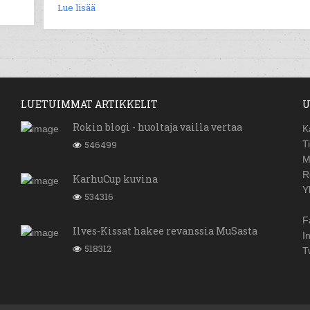
Lue lisää
LUETUIMMAT ARTIKKELIT
U
Rokin blogi - huoltaja vailla vertaa
K
546499
T
M
R
KarhuCup kuvina
Y
534316
F
Ilves-Kissat hakee revanssia MuSasta
I
518312
T