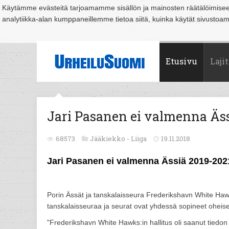
Käytämme evästeitä tarjoamamme sisällön ja mainosten räätälöimise
analytiikka-alan kumppaneillemme tietoa siitä, kuinka käytät sivusto
Suomi
Espoo
Helsinki
Hämeenlinna
Joensuu
Jyväskylä
Kouvo
Etusivu
Lajit
Jari Pasanen ei valmenna Äss
68573
Jääkiekko -
Liiga
19.11.2018
Jari Pasanen ei valmenna Ässiä 2019-202
Porin Ässät ja tanskalaisseura Frederikshavn White Haw
tanskalaisseuraa ja seurat ovat yhdessä sopineet oheise
"Frederikshavn White Hawks:in hallitus oli saanut tiedo