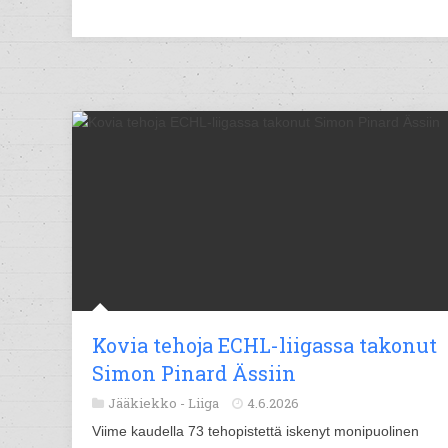
Kovia tehoja ECHL-liigassa takonut
Simon Pinard Ässiin
Jääkiekko -
Liiga
4.6.2026
Viime kaudella 73 tehopistettä iskenyt monipuolinen