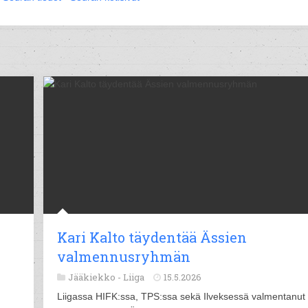
Kari Kalto täydentää Ässien
valmennusryhmän
Jääkiekko -
Liiga
15.5.2026
Liigassa HIFK:ssa, TPS:ssa sekä Ilveksessä valmentanut