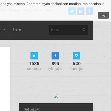
 analysoimiseen. Jaamme myös sosiaalisen median, mainosalan ja
äjoki
Tampere
Turku
Vaasa
Vantaa
Sulje
m
Info
1635
895
620
seuraajaa
tykkääjää
seuraajaa
Galleriat