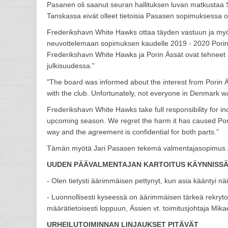
Pasanen oli saanut seuran hallituksen luvan matkustaa S
Tanskassa eivät olleet tietoisia Pasasen sopimuksessa o
Frederikshavn White Hawks ottaa täyden vastuun ja myö
neuvottelemaan sopimuksen kaudelle 2019 - 2020 Porin Ä
Frederikshavn White Hawks ja Porin Ässät ovat tehneet 
julkisuudessa."
"The board was informed about the interest from Porin Ä
with the club. Unfortunately, not everyone in Denmark w
Frederikshavn White Hawks take full responsibility for inc
upcoming season. We regret the harm it has caused Porin
way and the agreement is confidential for both parts.”
Tämän myötä Jari Pasasen tekemä valmentajasopimus 
UUDEN PÄÄVALMENTAJAN KARTOITUS KÄYNNISS
- Olen tietysti äärimmäisen pettynyt, kun asia kääntyi 
- Luonnollisesti kyseessä on äärimmäisen tärkeä rekrytoi
määrätietoisesti loppuun, Ässien vt. toimitusjohtaja Mik
URHEILUTOIMINNAN LINJAUKSET PITÄVÄT