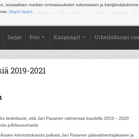
en, sosiaalisen median ominaisuuksien tukemiseen ja kävijämäärämme
amme.
Näytä tiedot
la
Kuopio
Lahti
Lappeenranta
Mikkeli
Oulu
Pori
Rauma
Rovaniemi
Sein
Sarjat
Pori
Kaupungit
UrheiluSuomi.co
iä 2019-2021
1
ks tiedottavat, että Jari Pasanen valmentaa kaudella 2019 – 2020
sta julkilausumasta:
n Ässien kiinnostuksesta palkata Jari Pasanen päävalmentajakseen ja