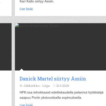
.
Kari Kalto siirtyy Ässiin.
Lue lisää
Danick Martel siirtyy Ässiin
Jääkiekko -
Liiga
21.5.2025
HPK:ssa tehokkaasti edelliskaudella pelannut hyökkääjä
saapuu Poriin yksivuotisella sopimuksella.
Lue lisää