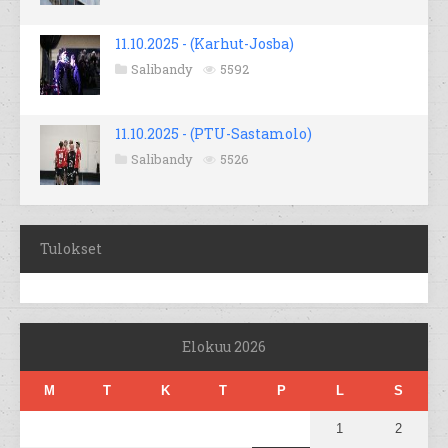
11.10.2025 - (Karhut-Josba)
Salibandy
5592
11.10.2025 - (PTU-Sastamolo)
Salibandy
5526
Tulokset
Elokuu 2026
M
T
K
T
P
L
S
1
2