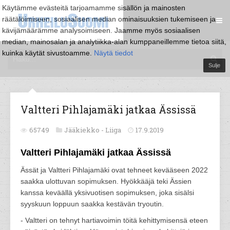
Käytämme evästeitä tarjoamamme sisällön ja mainosten
räätälöimiseen, sosiaalisen median ominaisuuksien tukemiseen ja
kävijämäärämme analysoimiseen. Jaamme myös sosiaalisen
median, mainosalan ja analytiikka-alan kumppaneillemme tietoa siitä,
kuinka käytät sivustoamme.
Näytä tiedot
Sulje
Valtteri Pihlajamäki jatkaa Ässissä
65749
Jääkiekko -
Liiga
17.9.2019
Valtteri Pihlajamäki jatkaa Ässissä
Ässät ja Valtteri Pihlajamäki ovat tehneet kevääseen 2022
saakka ulottuvan sopimuksen. Hyökkääjä teki Ässien
kanssa keväällä yksivuotisen sopimuksen, joka sisälsi
syyskuun loppuun saakka kestävän tryoutin.
- Valtteri on tehnyt hartiavoimin töitä kehittymisensä eteen