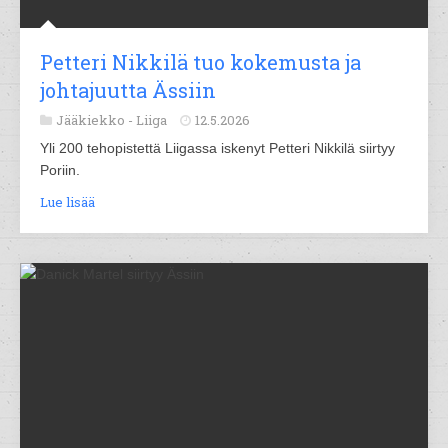
Petteri Nikkilä tuo kokemusta ja
johtajuutta Ässiin
Jääkiekko -
Liiga
12.5.2026
Yli 200 tehopistettä Liigassa iskenyt Petteri Nikkilä siirtyy
Poriin.
Lue lisää