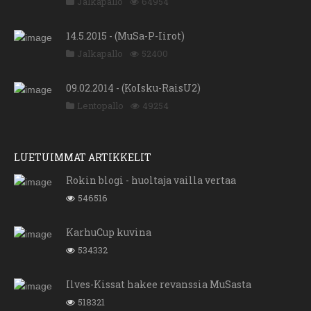
Jalkapallo
64954
14.5.2015 - (MuSa-P-Iirot)
Jalkapallo
52400
09.02.2014 - (KoIsku-RaisU2)
Lentopallo
49254
LUETUIMMAT ARTIKKELIT
Rokin blogi - huoltaja vailla vertaa
546516
KarhuCup kuvina
534332
Ilves-Kissat hakee revanssia MuSasta
518321