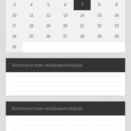
3
4
5
6
7
8
9
10
11
12
13
14
15
16
17
18
19
20
21
22
23
24
25
26
27
28
29
30
31
Kertoimet.com veikkausvinkkejä
Kertoimet.com veikkausvinkkejä