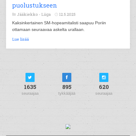
puolustukseen
Jääkiekko -
Liiga
12.5.2025
Kaksinkertainen SM-hopeamitalisti saapuu Poriin
ottamaan seuraavaa askelta urallaan.
Lue lisää
1635
895
620
seuraajaa
tykkääjää
seuraajaa