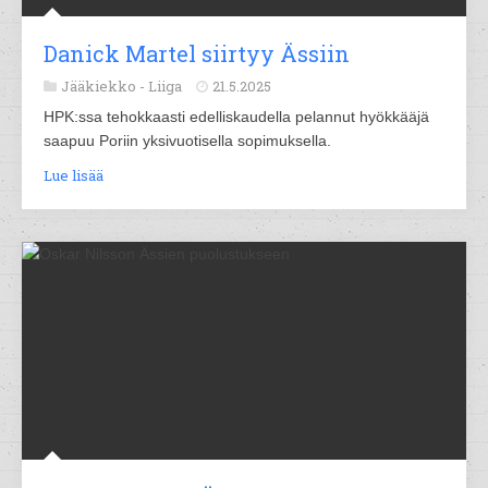
Danick Martel siirtyy Ässiin
Jääkiekko -
Liiga
21.5.2025
HPK:ssa tehokkaasti edelliskaudella pelannut hyökkääjä
saapuu Poriin yksivuotisella sopimuksella.
Lue lisää