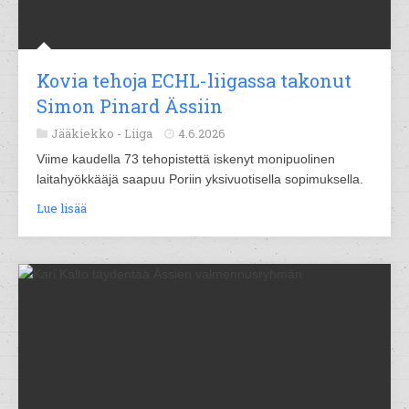
Kovia tehoja ECHL-liigassa takonut
Simon Pinard Ässiin
Jääkiekko -
Liiga
4.6.2026
Viime kaudella 73 tehopistettä iskenyt monipuolinen
laitahyökkääjä saapuu Poriin yksivuotisella sopimuksella.
Lue lisää