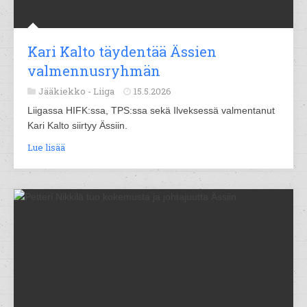
Kari Kalto täydentää Ässien
valmennusryhmän
Jääkiekko -
Liiga
15.5.2026
Liigassa HIFK:ssa, TPS:ssa sekä Ilveksessä valmentanut
Kari Kalto siirtyy Ässiin.
Lue lisää