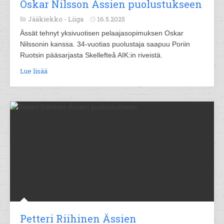
Oskar Nilsson Ässien puolustukseen
Jääkiekko -
Liiga
16.5.2025
Ässät tehnyt yksivuotisen pelaajasopimuksen Oskar
Nilssonin kanssa. 34-vuotias puolustaja saapuu Poriin
Ruotsin pääsarjasta Skellefteå AIK:in riveistä.
Lue lisää
Petteri Riihinen Ässien