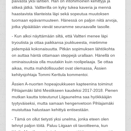
päivästä yksi lähtien. Hän on intohimoinen kehittyjä ja
sitkeä jätkä. Valtterilla on kyky tukea kaveria ja mennä
haastavista tilanteista läpi sekä sopeutua muutoksen
tuomaan epävarmuuteen. Hänessä on paljon niitä arvoja,
jotka ylipäätään vievät seuramme seuraavalle tasolle.
- Kun alkoi näyttämään siltä, että Valtteri menee läpi
tryoutista ja ottaa paikkansa joukkueesta, mietimme
pidempää kokonaisuutta. Pitkän sopimuksen lähtökohta
on auttaa häntä ottamaan steppejä urallaan. Hänellä on
ominaisuuksia olla muutakin kuin roolipelaaja. Se ottaa
aikaa, mutta mahdollisuudet ovat olemassa, Ässien
kehitysjohtaja Tommi Kerttula kommentoi.
Ässien A-nuorten hopeajoukkueen kapteenina toiminut
Pihlajamäki lähti Mestikseen kaudeksi 2017-2018. Pienen
mutkan kautta toteutunut Liigaunelma saa hyökkääjän
tyytyväiseksi, mutta samaan hengenvetoon Pihlajamäki
muistuttaa halustaan kehittyä entisestään.
- Tämä on ollut tietysti yksi unelma, jonka eteen olen
tehnyt paljon töitä. Paluu Liigaan oli tavoitteena, kun