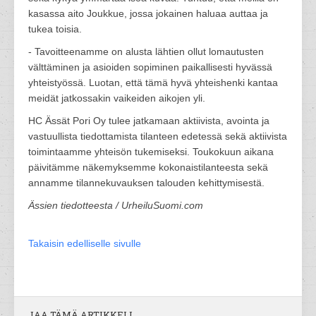
kasassa aito Joukkue, jossa jokainen haluaa auttaa ja
tukea toisia.
- Tavoitteenamme on alusta lähtien ollut lomautusten
välttäminen ja asioiden sopiminen paikallisesti hyvässä
yhteistyössä. Luotan, että tämä hyvä yhteishenki kantaa
meidät jatkossakin vaikeiden aikojen yli.
HC Ässät Pori Oy tulee jatkamaan aktiivista, avointa ja
vastuullista tiedottamista tilanteen edetessä sekä aktiivista
toimintaamme yhteisön tukemiseksi. Toukokuun aikana
päivitämme näkemyksemme kokonaistilanteesta sekä
annamme tilannekuvauksen talouden kehittymisestä.
Ässien tiedotteesta / UrheiluSuomi.com
Takaisin edelliselle sivulle
JAA TÄMÄ ARTIKKELI