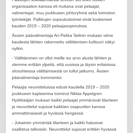
organisaation kanssa eli mukana ovat pelaajat,
valmentajat, muu joukkueen johtoryhmä sekä toimiston
työntekijät. Palkkojen sopeutustoimet eivät koskeneet
kauden 2019 – 2020 pelaajasopimuksia.
Ässien päävalmentaja Ari-Pekka Selinin mukaan viime
kaudesta lähtien rakennettu välittämisen kulttuuri näkyi
nytkin.
- Välittäminen on ollut meille iso arvo alusta lähtien ja
olemme erittäin ylpeitä, että uusissa ja täysin erilaisissa
olosuhteissa välittämisestä on tullut jatkumo, Ässien
päävalmentaja kommentoi.
Pelaajia neuvotteluissa edusti kaudella 2019 – 2020
joukkueen kapteenina toiminut Niklas Appelgren.
Hyökkääjän mukaan kaikki pelaajat ymmärsivät tilanteen
ja neuvottelut sujuivat kaikkien osapuolien kanssa
ammattimaisesti ja hyvässä hengessä.
- Jokainen ymmärtää tilanteen ja kaikki halusivat
osallistua talkoisiin. Neuvottelut sujuivat erittäin hyvässä