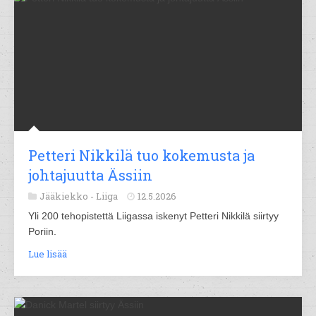
Petteri Nikkilä tuo kokemusta ja
johtajuutta Ässiin
Jääkiekko -
Liiga
12.5.2026
Yli 200 tehopistettä Liigassa iskenyt Petteri Nikkilä siirtyy
Poriin.
Lue lisää