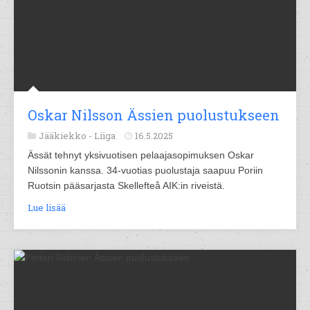
Oskar Nilsson Ässien puolustukseen
Jääkiekko -
Liiga
16.5.2025
Ässät tehnyt yksivuotisen pelaajasopimuksen Oskar
Nilssonin kanssa. 34-vuotias puolustaja saapuu Poriin
Ruotsin pääsarjasta Skellefteå AIK:in riveistä.
Lue lisää