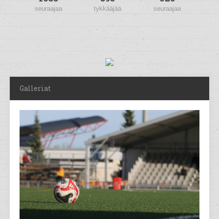
seuraajaa
tykkääjää
seuraajaa
Galleriat