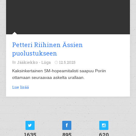
Petteri Riihinen Ässien
puolustukseen
Jääkiekko -
Liiga
12.5.2025
Kaksinkertainen SM-hopeamitalisti saapuu Poriin
ottamaan seuraavaa askelta urallaan.
Lue lisää
1635
895
620