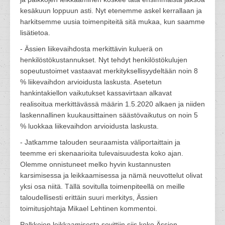
kesäkuun loppuun asti. Nyt etenemme askel kerrallaan ja
harkitsemme uusia toimenpiteitä sitä mukaa, kun saamme
lisätietoa.
- Ässien liikevaihdosta merkittävin kuluerä on
henkilöstökustannukset. Nyt tehdyt henkilöstökulujen
sopeutustoimet vastaavat merkityksellisyydeltään noin 8
% liikevaihdon arvioidusta laskusta. Asetetun
hankintakiellon vaikutukset kassavirtaan alkavat
realisoitua merkittävässä määrin 1.5.2020 alkaen ja niiden
laskennallinen kuukausittainen säästövaikutus on noin 5
% luokkaa liikevaihdon arvioidusta laskusta.
- Jatkamme talouden seuraamista väliportaittain ja
teemme eri skenaarioita tulevaisuudesta koko ajan.
Olemme onnistuneet melko hyvin kustannusten
karsimisessa ja leikkaamisessa ja nämä neuvottelut olivat
yksi osa niitä. Tällä sovitulla toimenpiteellä on meille
taloudellisesti erittäin suuri merkitys, Ässien
toimitusjohtaja Mikael Lehtinen kommentoi.
Palkkojen leikkaamisesta sovittiin siis koko Ässien