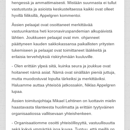
hengessä ja ammattimaisesti. Mistään suunnasta ei tullut
vastustusta ja asioista keskusteltaessa kaikki ovat olleet
hyvillä fiiliksillä, Appelgren kommentoi.
Ässien pelaajat ovat osoittaneet merkittävää
vastuunkantoa heti koronaviruspandemian alkupäivistä
lähtien. Joukkueen pelaajat ovat mm. ohjanneet
päättyneen kauden sakkokassansa paikallisten yritysten
tukemiseen ja pelaajat ovat toimittaneet lääkkeitä ja
erilaisia tervehdyksiä riskiryhmään kuuluville.
- Olen erittäin ylpeä siitä, kuinka seura ja joukkue ovat
hoitaneet nämä asiat. Nämä ovat sinällään pieniä juttuja,
mutta muodostuvat lopulta tärkeiksi ja merkittäviksi.
Haluamme auttaa yhteisöä jatkossakin, Niklas Appelgren
lupaa.
Ässien toimitusjohtaja Mikael Lehtinen on luottavin mielin
haastavasta tilanteesta huolimatta ja erittäin tyytyväinen
organisaatiossa vallitsevaan yhteishenkeen.
- Organisaatiomme osoitti yhteisöllisyyttä, vastuullisuutta
sekä kykyä ymmärtää isoa kuvaa. Tuntuu, että meillä on