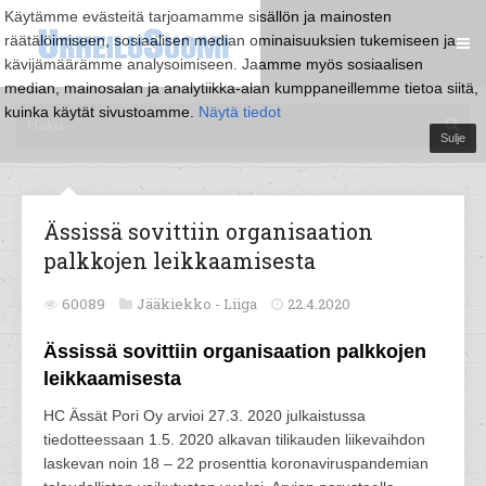
Käytämme evästeitä tarjoamamme sisällön ja mainosten
räätälöimiseen, sosiaalisen median ominaisuuksien tukemiseen ja
kävijämäärämme analysoimiseen. Jaamme myös sosiaalisen
median, mainosalan ja analytiikka-alan kumppaneillemme tietoa siitä,
kuinka käytät sivustoamme.
Näytä tiedot
Sulje
Ässissä sovittiin organisaation
palkkojen leikkaamisesta
60089
Jääkiekko -
Liiga
22.4.2020
Ässissä sovittiin organisaation palkkojen
leikkaamisesta
HC Ässät Pori Oy arvioi 27.3. 2020 julkaistussa
tiedotteessaan 1.5. 2020 alkavan tilikauden liikevaihdon
laskevan noin 18 – 22 prosenttia koronaviruspandemian