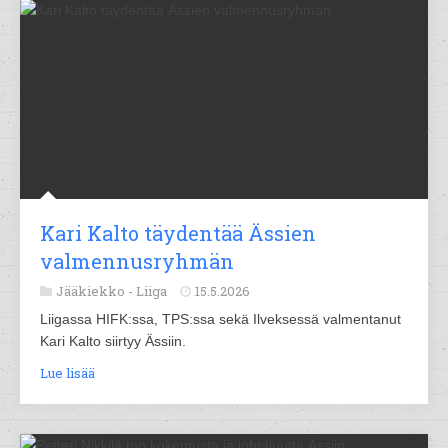
Kari Kalto täydentää Ässien
valmennusryhmän
Jääkiekko -
Liiga
15.5.2026
Liigassa HIFK:ssa, TPS:ssa sekä Ilveksessä valmentanut
Kari Kalto siirtyy Ässiin.
Lue lisää