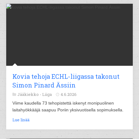
Kovia tehoja ECHL-liigassa takonut
Simon Pinard Ässiin
Jääkiekko -
Liiga
4.6.2026
Viime kaudella 73 tehopistettä iskenyt monipuolinen
laitahyökkääjä saapuu Poriin yksivuotisella sopimuksella.
Lue lisää