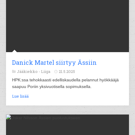
Danick Martel siirtyy Ässiin
Jääkiekko -
Liiga
21.5.2025
HPK:ssa tehokkaasti edelliskaudella pelannut hyökkääjä
saapuu Poriin yksivuotisella sopimuksella.
Lue lisää