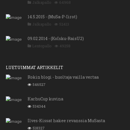
Jalkapallo
64968
14.5.2015 - (MuSa-P-Iirot)
Jalkapallo
52413
09.02.2014 - (KoIsku-RaisU2)
Lentopallo
49258
LUETUIMMAT ARTIKKELIT
Rokin blogi - huoltaja vailla vertaa
546527
KarhuCup kuvina
534344
Ilves-Kissat hakee revanssia MuSasta
518327