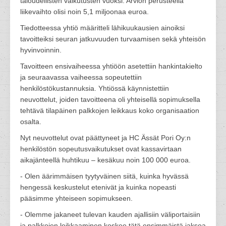
taloudellisten vaikutusten vuoksi. Arvion perusteella
liikevaihto olisi noin 5,1 miljoonaa euroa.
Tiedotteessa yhtiö määritteli lähikuukausien ainoiksi
tavoitteiksi seuran jatkuvuuden turvaamisen sekä yhteisön
hyvinvoinnin.
Tavoitteen ensivaiheessa yhtiöön asetettiin hankintakielto
ja seuraavassa vaiheessa sopeutettiin
henkilöstökustannuksia. Yhtiössä käynnistettiin
neuvottelut, joiden tavoitteena oli yhteisellä sopimuksella
tehtävä tilapäinen palkkojen leikkaus koko organisaation
osalta.
Nyt neuvottelut ovat päättyneet ja HC Ässät Pori Oy:n
henkilöstön sopeutusvaikutukset ovat kassavirtaan
aikajänteellä huhtikuu – kesäkuu noin 100 000 euroa.
- Olen äärimmäisen tyytyväinen siitä, kuinka hyvässä
hengessä keskustelut etenivät ja kuinka nopeasti
pääsimme yhteiseen sopimukseen.
- Olemme jakaneet tulevan kauden ajallisiin väliportaisiin
ja palkkojen leikkaaminen koskee tätä ensimmäistä jaksoa