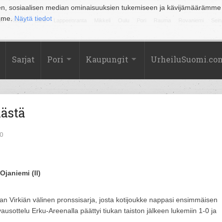
en, sosiaalisen median ominaisuuksien tukemiseen ja kävijämäärämme
amme.
Näytä tiedot
la
Kuopio
Lahti
Lappeenranta
Mikkeli
Oulu
Pori
Rauma
Rovaniemi
Sein
Sarjat
Pori
Kaupungit
UrheiluSuomi.co
iästä
20
janiemi (II)
uan Virkiän välinen pronssisarja, josta kotijoukke nappasi ensimmäisen
vausottelu Erku-Areenalla päättyi tiukan taiston jälkeen lukemiin 1-0 ja