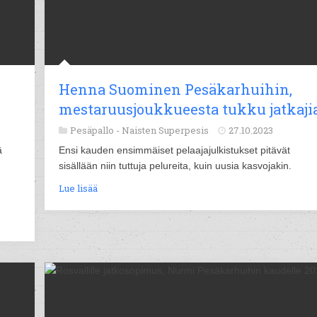
Henna Suominen Pesäkarhuihin,
mestaruusjoukkueesta tukku jatkaji
Pesäpallo -
Naisten Superpesis
27.10.2023
ä
Ensi kauden ensimmäiset pelaajajulkistukset pitävät
sisällään niin tuttuja pelureita, kuin uusia kasvojakin.
Lue lisää