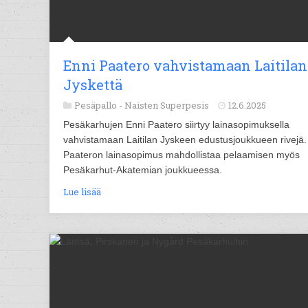
Enni Paatero vahvistamaan Laitilan
Jyskettä
Pesäpallo -
Naisten Superpesis
12.6.2025
Pesäkarhujen Enni Paatero siirtyy lainasopimuksella
vahvistamaan Laitilan Jyskeen edustusjoukkueen rivejä.
Paateron lainasopimus mahdollistaa pelaamisen myös
Pesäkarhut-Akatemian joukkueessa.
Lue lisää