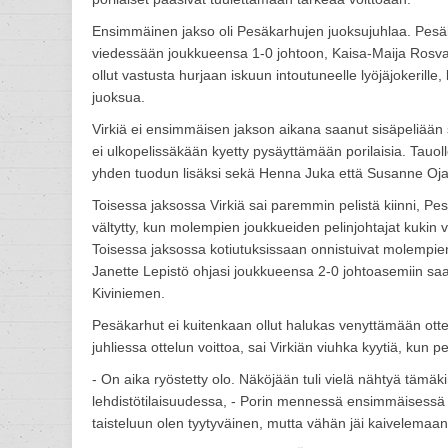
Ensimmäinen jakso oli Pesäkarhujen juoksujuhlaa. Pesäk
viedessään joukkueensa 1-0 johtoon, Kaisa-Maija Rosval
ollut vastusta hurjaan iskuun intoutuneelle lyöjäjokerill
juoksua.
Virkiä ei ensimmäisen jakson aikana saanut sisäpeliään s
ei ulkopelissäkään kyetty pysäyttämään porilaisia. Tauol
yhden tuodun lisäksi sekä Henna Juka että Susanne Ojan
Toisessa jaksossa Virkiä sai paremmin pelistä kiinni, P
vältytty, kun molempien joukkueiden pelinjohtajat kukin 
Toisessa jaksossa kotiutuksissaan onnistuivat molempien 
Janette Lepistö ohjasi joukkueensa 2-0 johtoasemiin sa
Kiviniemen.
Pesäkarhut ei kuitenkaan ollut halukas venyttämään ottel
juhliessa ottelun voittoa, sai Virkiän viuhka kyytiä, kun 
- On aika ryöstetty olo. Näköjään tuli vielä nähtyä tämäki
lehdistötilaisuudessa, - Porin mennessä ensimmäisessä ja
taisteluun olen tyytyväinen, mutta vähän jäi kaivelemaa