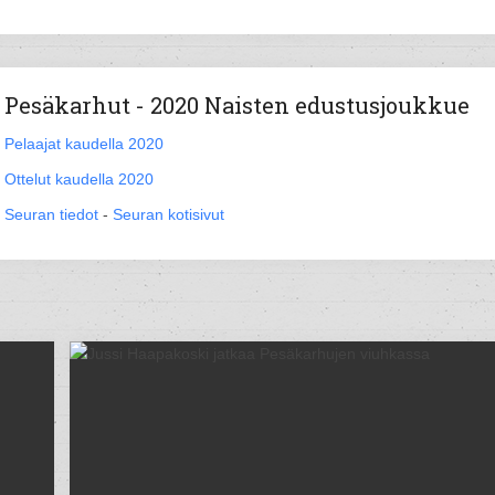
Pesäkarhut - 2020 Naisten edustusjoukkue
Pelaajat kaudella 2020
Ottelut kaudella 2020
Seuran tiedot
-
Seuran kotisivut