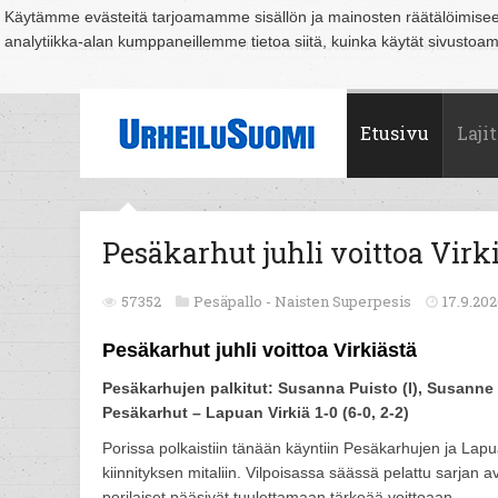
Käytämme evästeitä tarjoamamme sisällön ja mainosten räätälöimise
analytiikka-alan kumppaneillemme tietoa siitä, kuinka käytät sivusto
Suomi
Espoo
Helsinki
Hämeenlinna
Joensuu
Jyväskylä
Kouvo
Etusivu
Lajit
Pesäkarhut juhli voittoa Virk
57352
Pesäpallo -
Naisten Superpesis
17.9.20
Pesäkarhut juhli voittoa Virkiästä
Pesäkarhujen palkitut: Susanna Puisto (I), Susanne O
Pesäkarhut – Lapuan Virkiä 1-0 (6-0, 2-2)
Porissa polkaistiin tänään käyntiin Pesäkarhujen ja Lap
kiinnityksen mitaliin. Vilpoisassa säässä pelattu sarjan a
porilaiset pääsivät tuulettamaan tärkeää voittoaan.