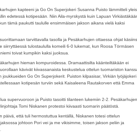
arhujen kapteeni ja Go On Superjokeri Susanna Puisto lämmitteli ylei
lin edetessä kotipesään. Niin Aila-myrskystä kuin Lapuan Virkiästäkään
e, kun tämä paukutti taululle ensimmäisen jakson aikana vielä kaksi
uorittamaan tarvittavalla tasolla ja Pesäkarhujen ottaessa ohjat käsiin
le siirryttäessä tulostaululla komeili 6-0 lukemat, kun Roosa Törmäsen
iemi toivat kumpikin kaksi juoksua.
esäkarhujen hieman kompuroidessa. Dramaattisilta käänteiltäkään ei
vuorollaan kävivät kiivassanaista keskustelua ottelun tuomariston kanss
joukkueiden Go On Superjokerit. Puiston kilpasisar, Virkiän lyöjäjokeri
atellessaan kotipesän turviin sekä Kaisaleena Rautakorven että Emma
ua supervuoroon ja Puisto tasoitti tilanteen lukemiin 2-2. Pesäkarhuje
pelinjohtaja Tomi Niskanen protestoi kiivaasti tuomarin päätöstä.
n päivä, että tuli hermostuttua kentällä, Niskanen totesi ottelun
ksossa johtoon Pori vei ja me vikisimme, toisen jakson peliin ja
n.