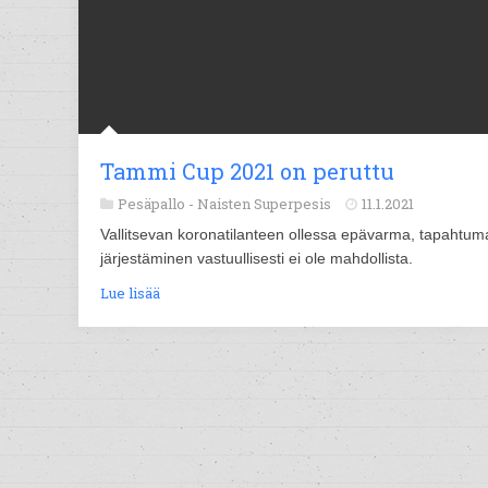
Tammi Cup 2021 on peruttu
Pesäpallo -
Naisten Superpesis
11.1.2021
Vallitsevan koronatilanteen ollessa epävarma, tapahtum
järjestäminen vastuullisesti ei ole mahdollista.
Lue lisää