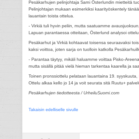
Pesäkarhujen pelinjohtaja Sami Österlundin mietteitä tuo
Pelinjohtajan mukaan esimerkiksi kaarityöskentely tänää
lauantain toista ottelua.
- Virkiä tuli hyvin peliin, mutta saatuamme avausjuoksun,
Lapuan parantaessa otteitaan, Österlund analysoi ottelu
Pesäkarhut ja Virkiä kohtaavat toisensa seuraavaksi tois
kaksi voittoa, joten sarja on tuolloin katkolla Pesäkarhuil
- Parantaa täytyy, mikäli haluamme voittaa Pisko-Areenal
mutta sisällä pitää vielä hieman tarkentaa kaarella ja sa
Toinen pronssiottelu pelataan lauantaina 19. syyskuuta
Ottelu alkaa kello jo 14 ja voit seurata sitä Ruutu+ palve
Pesäkarhujen tiedotteesta / UrheiluSuomi.com
Takaisin edelliselle sivulle