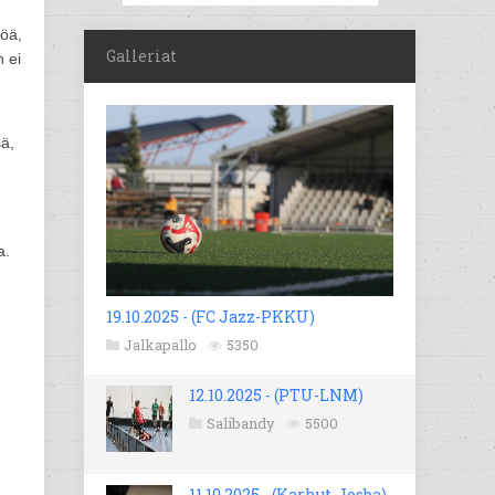
söä,
Galleriat
 ei
sä,
a.
19.10.2025 - (FC Jazz-PKKU)
Jalkapallo
5350
n
12.10.2025 - (PTU-LNM)
Salibandy
5500
11.10.2025 - (Karhut-Josba)