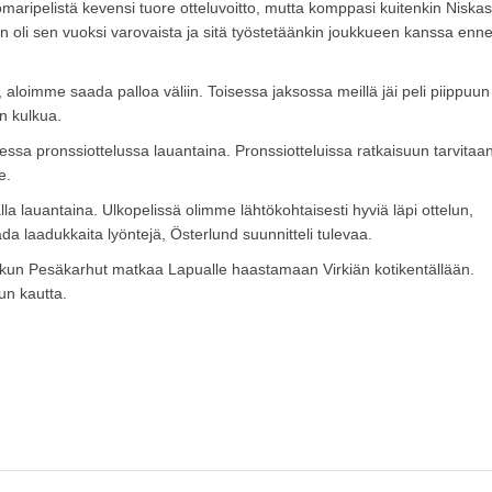
maripelistä kevensi tuore otteluvoitto, mutta komppasi kuitenkin Niskas
n oli sen vuoksi varovaista ja sitä työstetäänkin joukkueen kanssa enn
 aloimme saada palloa väliin. Toisessa jaksossa meillä jäi peli piippuun
n kulkua.
essa pronssiottelussa lauantaina. Pronssiotteluissa ratkaisuun tarvitaa
le.
la lauantaina. Ulkopelissä olimme lähtökohtaisesti hyviä läpi ottelun,
ada laadukkaita lyöntejä, Österlund suunnitteli tulevaa.
, kun Pesäkarhut matkaa Lapualle haastamaan Virkiän kotikentällään.
lun kautta.