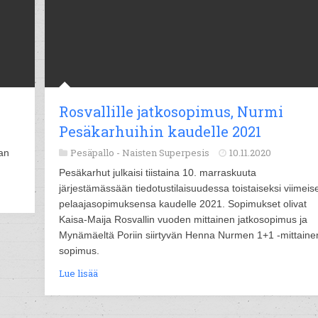
Rosvallille jatkosopimus, Nurmi
Pesäkarhuihin kaudelle 2021
Pesäpallo -
Naisten Superpesis
10.11.2020
an
Pesäkarhut julkaisi tiistaina 10. marraskuuta
järjestämässään tiedotustilaisuudessa toistaiseksi viimeis
pelaajasopimuksensa kaudelle 2021. Sopimukset olivat
Kaisa-Maija Rosvallin vuoden mittainen jatkosopimus ja
Mynämäeltä Poriin siirtyvän Henna Nurmen 1+1 -mittaine
sopimus.
Lue lisää