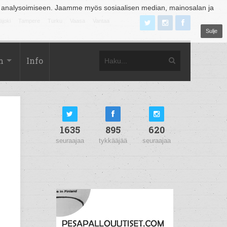
 analysoimiseen. Jaamme myös sosiaalisen median, mainosalan ja
äjoki
Tampere
Turku
Vaasa
Vantaa
Sulje
m
Info
1635
895
620
seuraajaa
tykkääjää
seuraajaa