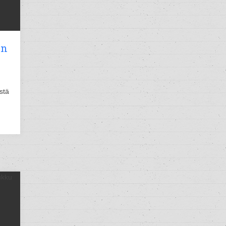
en
stä