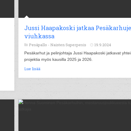
Jussi Haapakoski jatkaa Pesäkarhuj
viuhkassa
Pesäpallo -
Naisten Superpesis
19.9.2024
Pesäkarhut ja pelinjohtaja Jussi Haapakoski jatkavat yhtei
projektia myös kausilla 2025 ja 2026.
Lue lisää