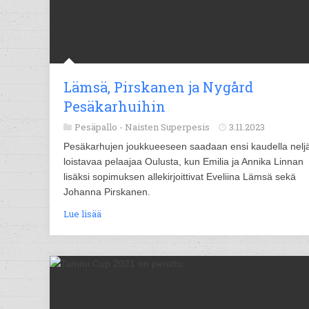
Lämsä, Pirskanen ja Nygård
Pesäkarhuihin
Pesäpallo -
Naisten Superpesis
3.11.2023
Pesäkarhujen joukkueeseen saadaan ensi kaudella nelj
loistavaa pelaajaa Oulusta, kun Emilia ja Annika Linnan
lisäksi sopimuksen allekirjoittivat Eveliina Lämsä sekä
Johanna Pirskanen.
Lue lisää