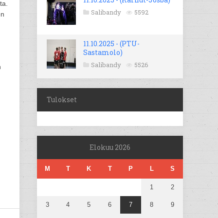
ta.
Salibandy
5592
en
11.10.2025 - (PTU-
Sastamolo)
Salibandy
5526
n
Tulokset
Elokuu 2026
M
T
K
T
P
L
S
1
2
3
4
5
6
7
8
9