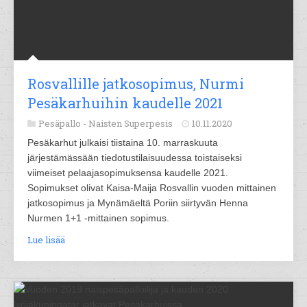
Rosvallille jatkosopimus, Nurmi
Pesäkarhuihin kaudelle 2021
Pesäpallo -
Naisten Superpesis
10.11.2020
Pesäkarhut julkaisi tiistaina 10. marraskuuta
järjestämässään tiedotustilaisuudessa toistaiseksi
viimeiset pelaajasopimuksensa kaudelle 2021.
Sopimukset olivat Kaisa-Maija Rosvallin vuoden mittainen
jatkosopimus ja Mynämäeltä Poriin siirtyvän Henna
Nurmen 1+1 -mittainen sopimus.
Lue lisää