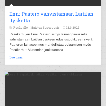
Enni Paatero vahvistamaan Laitilan
Jyskettä
Pesäpallo -
Naisten Superpesis
12.6.2025
Pesäkarhujen Enni Paatero siirtyy lainasopimuksella
vahvistamaan Laitilan Jyskeen edustusjoukkueen rivejä.
Paateron lainasopimus mahdollistaa pelaamisen myös
Pesäkarhut-Akatemian joukkueessa.
Lue lisää