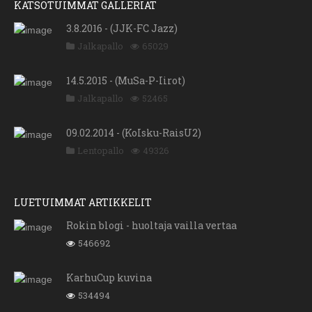
KATSOTUIMMAT GALLERIAT
3.8.2016 - (JJK-FC Jazz)
Jalkapallo
65029
14.5.2015 - (MuSa-P-Iirot)
Jalkapallo
52465
09.02.2014 - (KoIsku-RaisU2)
Lentopallo
49326
LUETUIMMAT ARTIKKELIT
Rokin blogi - huoltaja vailla vertaa
546692
KarhuCup kuvina
534494