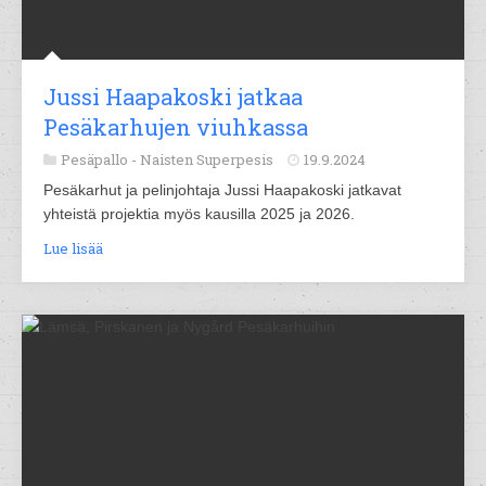
Jussi Haapakoski jatkaa
Pesäkarhujen viuhkassa
Pesäpallo -
Naisten Superpesis
19.9.2024
Pesäkarhut ja pelinjohtaja Jussi Haapakoski jatkavat
yhteistä projektia myös kausilla 2025 ja 2026.
Lue lisää