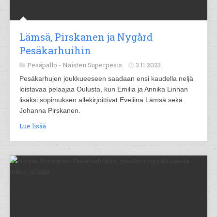
Lämsä, Pirskanen ja Nygård
Pesäkarhuihin
Pesäpallo -
Naisten Superpesis
3.11.2023
Pesäkarhujen joukkueeseen saadaan ensi kaudella neljä
loistavaa pelaajaa Oulusta, kun Emilia ja Annika Linnan
lisäksi sopimuksen allekirjoittivat Eveliina Lämsä sekä
Johanna Pirskanen.
Lue lisää