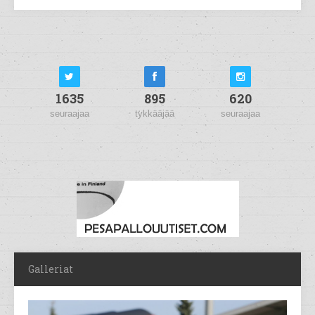
1635
895
620
seuraajaa
tykkääjää
seuraajaa
Galleriat