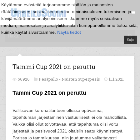
Käytämme evästeitä tarjoamamme sisällön ja mainosten
räätälöimiseen, sosiaalisen median ominaisuuksien tukemiseen ja
kävijämäärämme analysoimiseen. Jaamme myös sosiaalisen
median, mainosalan ja analytiikka-alan kumppaneillemme tietoa siitä,
kuinka käytät sivustoamme.
Näytä tiedot
Sulje
Tammi Cup 2021 on peruttu
56926
Pesäpallo -
Naisten Superpesis
11.1.2021
Tammi Cup 2021 on peruttu
Vallitsevan koronatilanteen ollessa epävarma,
tapahtuman järjestäminen vastuullisesti ei ole mahdollista.
Vaikka olisi ollut toivottavaa, että tapahtuma olisi voitu
järjestää ja pesisvuosi 2021 oltaisiin saatu käynnistettyä
Porissa jo tammikuussa, niin joudumme valitettavasti