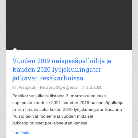
Vuoden 2019 naispesäpalloilija ja
kauden 2020 lyöjäkuningatar
jatkavat Pesäkarhuissa
Pesäpallo -
Naisten Superpesis
3.11.2020
Pesäkarhut julkaisi tiistaina 3. marraskuuta kaksi
sopimusta kaudelle 2021. Vuoden 2019 naispesäpalloilija
Emilia Itävalo sekä kesän 2020 lyöjäkuningatar Susanna
Puisto tekivät molemmat vuoden mittaiset
jatkosopimukset porilaisseuran kanssa.
Lue lisää