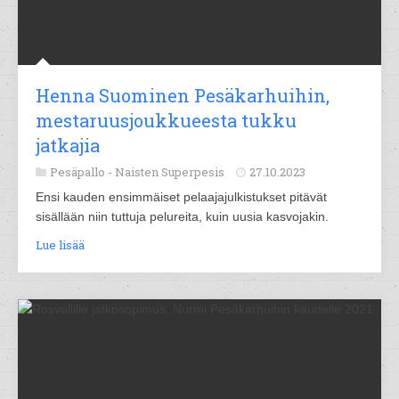
Henna Suominen Pesäkarhuihin,
mestaruusjoukkueesta tukku
jatkajia
Pesäpallo -
Naisten Superpesis
27.10.2023
Ensi kauden ensimmäiset pelaajajulkistukset pitävät
sisällään niin tuttuja pelureita, kuin uusia kasvojakin.
Lue lisää