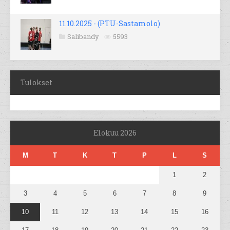
11.10.2025 - (PTU-Sastamolo)
Salibandy
5593
Tulokset
Elokuu 2026
M
T
K
T
P
L
S
1
2
3
4
5
6
7
8
9
10
11
12
13
14
15
16