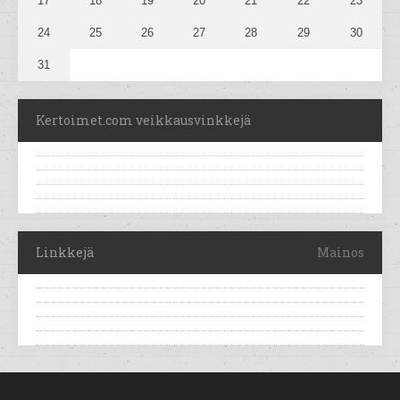
17
18
19
20
21
22
23
24
25
26
27
28
29
30
31
Kertoimet.com veikkausvinkkejä
Linkkejä
Mainos