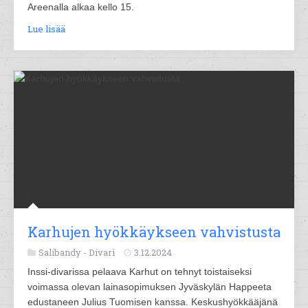
Areenalla alkaa kello 15.
Lue lisää
Karhujen hyökkäykseen vahvistusta
Salibandy -
Divari
3.12.2024
Inssi-divarissa pelaava Karhut on tehnyt toistaiseksi
voimassa olevan lainasopimuksen Jyväskylän Happeeta
edustaneen Julius Tuomisen kanssa. Keskushyökkääjänä