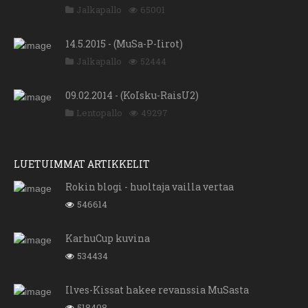
Jalkapallo
65001
14.5.2015 - (MuSa-P-Iirot)
Jalkapallo
52444
09.02.2014 - (KoIsku-RaisU2)
Lentopallo
49297
LUETUIMMAT ARTIKKELIT
Rokin blogi - huoltaja vailla vertaa
546614
KarhuCup kuvina
534434
Ilves-Kissat hakee revanssia MuSasta
518408