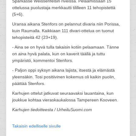
Sparkasse Weissenfelsin riveissä. Pelaamissaan 15
ottelussa puolustaja merkkautti tililleen 11 tehopistettä
(5+6).
Uransa aikana Stenfors on pelannut divaria niin Porissa,
kuin Raumalla. Kaikkiaan 111 divari-ottelua on tuonut
tehopisteitä 42 (23+19).
- Aina se on hyvä tulla takaisin kotiin pelaamaan. Tänne
on aina hyvä palata, kun on kaverit täällä ja tuttu
ympäristö, kommentoi Stenfors.
- Paljon oppi syksyn aikana lajista, itsestä ja elämästä
yleensäkin. Tosi positiivinen kokemus oli kaikin puolin,
päättää Stenfors.
Karhujen ottelut jatkuvat seuraavaksi lauantaina, kun
joukkue kohtaa vieraskaukalossa Tampereen Kooveen.
Karhujen tiedotteesta / UrheiluSuomi.com
Takaisin edelliselle sivulle