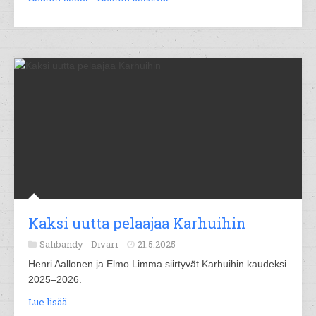
Kaksi uutta pelaajaa Karhuihin
Salibandy -
Divari
21.5.2025
Henri Aallonen ja Elmo Limma siirtyvät Karhuihin kaudeksi
2025–2026.
Lue lisää