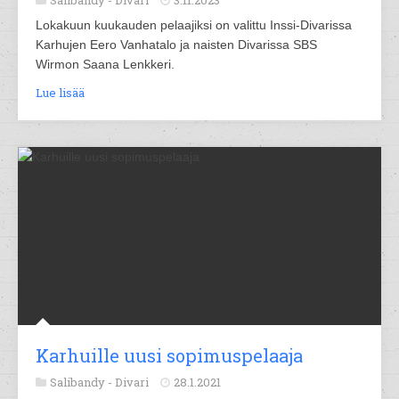
Salibandy -
Divari
3.11.2023
Lokakuun kuukauden pelaajiksi on valittu Inssi-Divarissa
Karhujen Eero Vanhatalo ja naisten Divarissa SBS
Wirmon Saana Lenkkeri.
Lue lisää
Karhuille uusi sopimuspelaaja
Salibandy -
Divari
28.1.2021