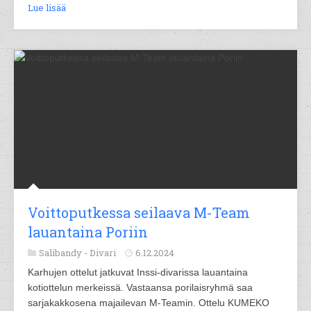
Lue lisää
Voittoputkessa seilaava M-Team
lauantaina Poriin
Salibandy -
Divari
6.12.2024
Karhujen ottelut jatkuvat Inssi-divarissa lauantaina
kotiottelun merkeissä. Vastaansa porilaisryhmä saa
sarjakakkosena majailevan M-Teamin. Ottelu KUMEKO