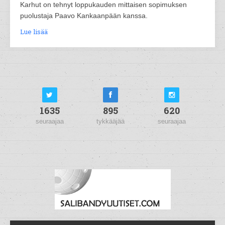
Karhut on tehnyt loppukauden mittaisen sopimuksen
puolustaja Paavo Kankaanpään kanssa.
Lue lisää
1635
895
620
seuraajaa
tykkääjää
seuraajaa