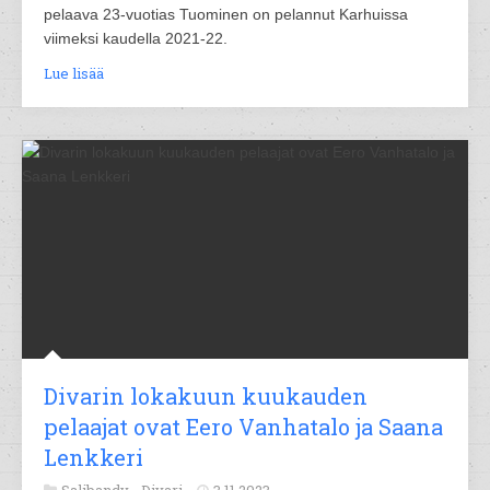
pelaava 23-vuotias Tuominen on pelannut Karhuissa
viimeksi kaudella 2021-22.
Lue lisää
Divarin lokakuun kuukauden
pelaajat ovat Eero Vanhatalo ja Saana
Lenkkeri