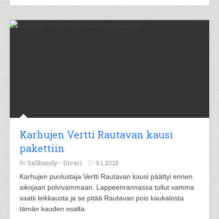
Karhujen Vertti Rautavan kausi
pakettiin
Salibandy -
Divari
9.1.2025
Karhujen puolustaja Vertti Rautavan kausi päättyi ennen
aikojaan polvivammaan. Lappeenrannassa tullut vamma
vaatii leikkausta ja se pitää Rautavan pois kaukalosta
tämän kauden osalta.