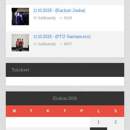
11.10.2025 - (Karhut-Josba)
Salibandy
5623
11.10.2025 - (PTU-Sastamolo)
Salibandy
5557
Tulokset
Elokuu 2026
M
T
K
T
P
L
S
1
2