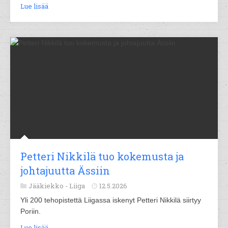
Lue lisää
Petteri Nikkilä tuo kokemusta ja
johtajuutta Ässiin
Jääkiekko -
Liiga
12.5.2026
Yli 200 tehopistettä Liigassa iskenyt Petteri Nikkilä siirtyy
Poriin.
Lue lisää