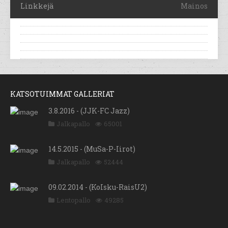
Linkkejä
Mainos
KATSOTUIMMAT GALLERIAT
3.8.2016 - (JJK-FC Jazz)
Jalkapallo
65001
14.5.2015 - (MuSa-P-Iirot)
Jalkapallo
52444
09.02.2014 - (KoIsku-RaisU2)
Lentopallo
49285