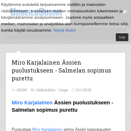
Käytämme evästeitä tarjoamamme sisällön ja mainosten
räätälöimiseen, sosiaalisen median ominaisuuksien tukemiseen ja
kävijämäärämme analysoimiseen. Jaamme myös sosiaalisen
median, mainosalan ja analytiikka-alan kumppaneillemme tietoa siitä,
kuinka käytät sivustoamme.
Näytä tiedot
Sulje
Miro Karjalainen Ässien
puolustukseen - Salmelan sopimus
purettu
18238
Jääkiekko -
Liiga
13.1.2025
Miro Karjalainen
Ässien puolustukseen -
Salmelan sopimus purettu
Puolustaja
Miro Karjalainen
siirtyy Ässiin loppukauden