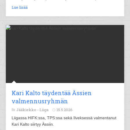
Lue lisää
Kari Kalto täydentää Ässien
valmennusryhmän
Jääkiekko -
Liiga
15.5.2026
Liigassa HIFK:ssa, TPS:ssa sekä Ilveksessä valmentanut
Kari Kalto siirtyy Ässiin.