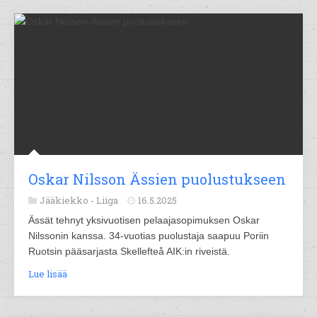
Oskar Nilsson Ässien puolustukseen
Jääkiekko -
Liiga
16.5.2025
Ässät tehnyt yksivuotisen pelaajasopimuksen Oskar
Nilssonin kanssa. 34-vuotias puolustaja saapuu Poriin
Ruotsin pääsarjasta Skellefteå AIK:in riveistä.
Lue lisää