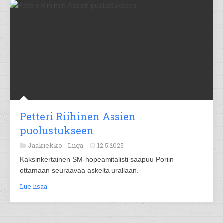
Petteri Riihinen Ässien
puolustukseen
Jääkiekko -
Liiga
12.5.2025
Kaksinkertainen SM-hopeamitalisti saapuu Poriin
ottamaan seuraavaa askelta urallaan.
Lue lisää