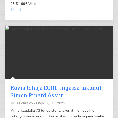
23.5.1996 Vihti
Tiedot
Kovia tehoja ECHL-liigassa takonut
Simon Pinard Ässiin
Jääkiekko -
Liiga
4.6.2026
Viime kaudella 73 tehopistettä iskenyt monipuolinen
laitahyökkääjä saapuu Poriin yksivuotisella sopimuksella.