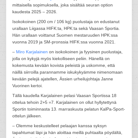
mittaisella sopimuksella, joka sisältää seuran option
kaudesta 2025 – 2026.
Isokokoinen (200 cm / 106 kg) puolustaja on edustanut
urallaan Liigassa HIFK:ta, HPK:ta sekä Vaasan Sportia.
Hän urallaan voittanut Suomen mestaruuden HPK:ssa
vuonna 2019 ja SM-pronssia HIFK:ssa vuonna 2021.
–
Miro Karjalainen
on isokokoinen ja fyysinen puolustaja,
jolla on kykyjä myös kiekolliseen peliin. Hänellä on
kokemusta kevään kovista peleistä ja uskomme, että
näillä siirroilla parannamme iskukykyämme nimenomaan
kevään pelejä ajatellen, Ässien urheilujohtaja Janne
Vuorinen kertoi.
Tällä kaudella Karjalainen pelasi Vaasan Sportissa 18
ottelua tehoin 2+5 =7. Karjalainen on ollut hyllytettynä
Sportin toiminnasta 13. marraskuuta pelatun KalPa-Sport-
ottelun jälkeen.
– Olemme keskustelleet pelaajan kanssa syksyn
tapahtumat läpi ja hän aloittaa meillä puhtaalta pöydältä,