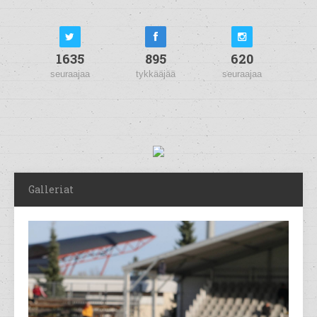
1635
895
620
seuraajaa
tykkääjää
seuraajaa
Galleriat