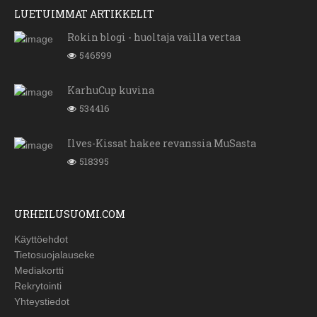
LUETUIMMAT ARTIKKELIT
Rokin blogi - huoltaja vailla vertaa
546599
KarhuCup kuvina
534416
Ilves-Kissat hakee revanssia MuSasta
518395
URHEILUSUOMI.COM
Käyttöehdot
Tietosuojalauseke
Mediakortti
Rekrytointi
Yhteystiedot