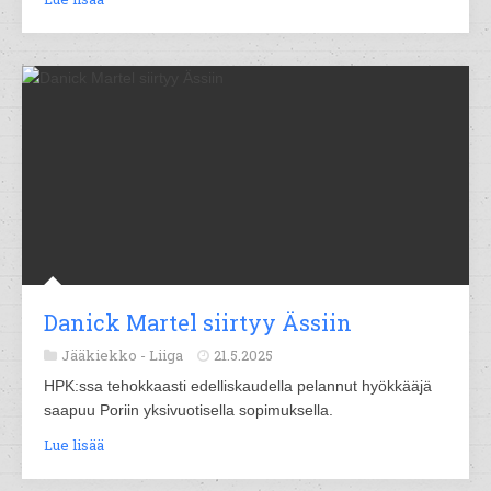
Danick Martel siirtyy Ässiin
Jääkiekko -
Liiga
21.5.2025
HPK:ssa tehokkaasti edelliskaudella pelannut hyökkääjä
saapuu Poriin yksivuotisella sopimuksella.
Lue lisää