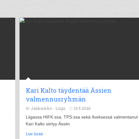
Kari Kalto täydentää Ässien
valmennusryhmän
Jääkiekko -
Liiga
15.5.2026
Liigassa HIFK:ssa, TPS:ssa sekä Ilveksessä valmentanut
.
Kari Kalto siirtyy Ässiin.
Lue lisää