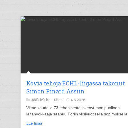
Kovia tehoja ECHL-liigassa takonut
Simon Pinard Ässiin
Jääkiekko -
Liiga
4.6.2026
Viime kaudella 73 tehopistettä iskenyt monipuolinen
laitahyökkääjä saapuu Poriin yksivuotisella sopimuksella
Lue lisää