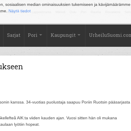
en, sosiaalisen median ominaisuuksien tukemiseen ja kävijämäärämme
amme.
Näytä tiedot
la
Kuopio
Lahti
Lappeenranta
Mikkeli
Oulu
Pori
Rauma
Rovaniemi
Sein
Sarjat
Pori
Kaupungit
UrheiluSuomi.co
tukseen
sonin kanssa. 34-vuotias puolustaja saapuu Poriin Ruotsin pääsarjasta
kellefteå AIK:ta viiden kauden ajan. Vuosi sitten hän oli mukana
aulaan lyötiin hopeat.