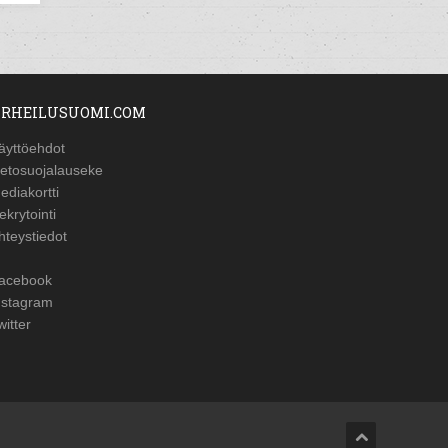
RHEILUSUOMI.COM
äyttöehdot
ietosuojalauseke
ediakortti
ekrytointi
hteystiedot
acebook
nstagram
witter