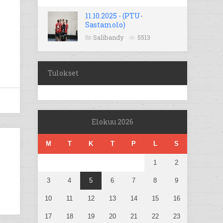
11.10.2025 - (PTU-
Sastamolo)
Salibandy
5513
Tulokset
Elokuu 2026
M
T
K
T
P
L
S
1
2
3
4
5
6
7
8
9
10
11
12
13
14
15
16
17
18
19
20
21
22
23