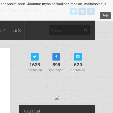
 analysoimiseen. Jaamme myös sosiaalisen median, mainosalan ja
äjoki
Tampere
Turku
Vaasa
Vantaa
Sulje
m
Info
1635
895
620
seuraajaa
tykkääjää
seuraajaa
Galleriat