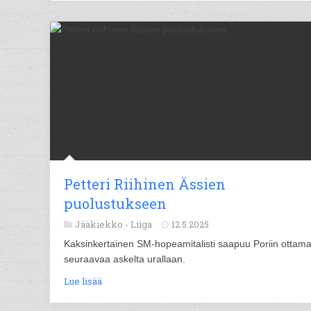
Petteri Riihinen Ässien
puolustukseen
Jääkiekko -
Liiga
12.5.2025
Kaksinkertainen SM-hopeamitalisti saapuu Poriin ottam
seuraavaa askelta urallaan.
Lue lisää