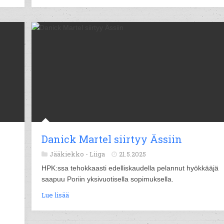
Danick Martel siirtyy Ässiin
Jääkiekko -
Liiga
21.5.2025
HPK:ssa tehokkaasti edelliskaudella pelannut hyökkääjä
saapuu Poriin yksivuotisella sopimuksella.
Lue lisää