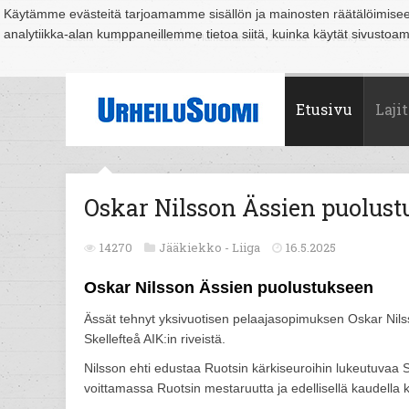
Käytämme evästeitä tarjoamamme sisällön ja mainosten räätälöimise
analytiikka-alan kumppaneillemme tietoa siitä, kuinka käytät sivusto
Suomi
Espoo
Helsinki
Hämeenlinna
Joensuu
Jyväskylä
Kouvo
Etusivu
Lajit
Oskar Nilsson Ässien puolus
14270
Jääkiekko -
Liiga
16.5.2025
Oskar Nilsson Ässien puolustukseen
Ässät tehnyt yksivuotisen pelaajasopimuksen Oskar Nils
Skellefteå AIK:in riveistä.
Nilsson ehti edustaa Ruotsin kärkiseuroihin lukeutuvaa S
voittamassa Ruotsin mestaruutta ja edellisellä kaudella k