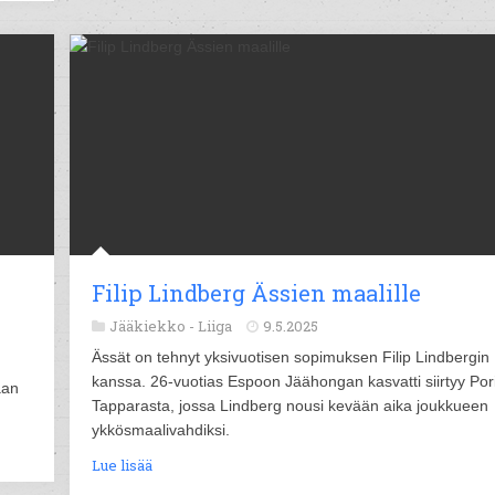
Filip Lindberg Ässien maalille
Jääkiekko -
Liiga
9.5.2025
Ässät on tehnyt yksivuotisen sopimuksen Filip Lindbergin
kanssa. 26-vuotias Espoon Jäähongan kasvatti siirtyy Por
aan
Tapparasta, jossa Lindberg nousi kevään aika joukkueen
ykkösmaalivahdiksi.
Lue lisää