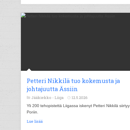
Petteri Nikkilä tuo kokemusta ja
johtajuutta Ässiin
Jääkiekko -
Liiga
12.5.2026
Yli 200 tehopistettä Liigassa iskenyt Petteri Nikkilä siirtyy
Poriin.
Lue lisää