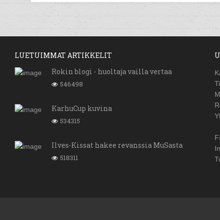
LUETUIMMAT ARTIKKELIT
U
Rokin blogi - huoltaja vailla vertaa
K
546498
T
M
R
KarhuCup kuvina
Y
534315
F
Ilves-Kissat hakee revanssia MuSasta
I
518311
T