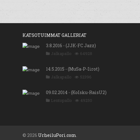
KATSOTUIMMAT GALLERIAT
3.8.2016 - (JJK-FC Jazz)
Jalkapallo
64928
14.5.2015 - (MuSa-P-Iirot)
Jalkapallo
52396
09.02.2014 - (KoIsku-RaisU2)
Lentopallo
49250
© 2026
UrheiluPori.com
.