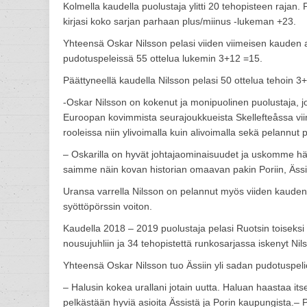
Kolmella kaudella puolustaja ylitti 20 tehopisteen rajan.
kirjasi koko sarjan parhaan plus/miinus -lukeman +23.
Yhteensä Oskar Nilsson pelasi viiden viimeisen kauden a
pudotuspeleissä 55 ottelua lukemin 3+12 =15.
Päättyneellä kaudella Nilsson pelasi 50 ottelua tehoin 3
-Oskar Nilsson on kokenut ja monipuolinen puolustaja, 
Euroopan kovimmista seurajoukkueista Skellefteåssa viim
rooleissa niin ylivoimalla kuin alivoimalla sekä pelannut
– Oskarilla on hyvät johtajaominaisuudet ja uskomme hä
saimme näin kovan historian omaavan pakin Poriin, Äss
Uransa varrella Nilsson on pelannut myös viiden kaude
syöttöpörssin voiton.
Kaudella 2018 – 2019 puolustaja pelasi Ruotsin toiseksi
nousujuhliin ja 34 tehopistettä runkosarjassa iskenyt Nils
Yhteensä Oskar Nilsson tuo Ässiin yli sadan pudotuspel
– Halusin kokea urallani jotain uutta. Haluan haastaa it
pelkästään hyviä asioita Ässistä ja Porin kaupungista.– P