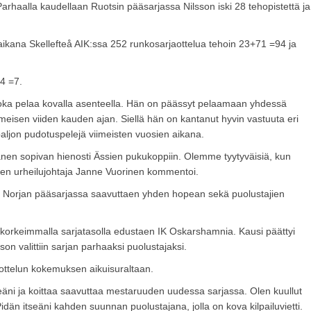
 Parhaalla kaudellaan Ruotsin pääsarjassa Nilsson iski 28 tehopistettä ja
ikana Skellefteå AIK:ssa 252 runkosarjaottelua tehoin 23+71 =94 ja
+4 =7.
joka pelaa kovalla asenteella. Hän on päässyt pelaamaan yhdessä
eisen viiden kauden ajan. Siellä hän on kantanut hyvin vastuuta eri
 paljon pudotuspelejä viimeisten vuosien aikana.
nen sopivan hienosti Ässien pukukoppiin. Olemme tyytyväisiä, kun
ien urheilujohtaja Janne Vuorinen kommentoi.
n Norjan pääsarjassa saavuttaen yhden hopean sekä puolustajien
 korkeimmalla sarjatasolla edustaen IK Oskarshamnia. Kausi päättyi
son valittiin sarjan parhaaksi puolustajaksi.
iottelun kokemuksen aikuisuraltaan.
seäni ja koittaa saavuttaa mestaruuden uudessa sarjassa. Olen kuullut
idän itseäni kahden suunnan puolustajana, jolla on kova kilpailuvietti.