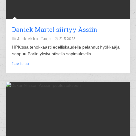
Danick Martel siirtyy Ässiin
Jääkiekko -
Liiga
21.5.2025
HPK:ssa tehokkaasti edelliskaudella pelannut hyökkääjä
saapuu Poriin yksivuotisella sopimuksella.
Lue lisää