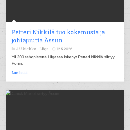
Petteri Nikkilä tuo kokemusta ja
johtajuutta Ässiin
Jääkiekko -
Liiga
12.5.2026
Yli 200 tehopistettä Liigassa iskenyt Petteri Nikkilä siirtyy
Poriin.
Lue lisää