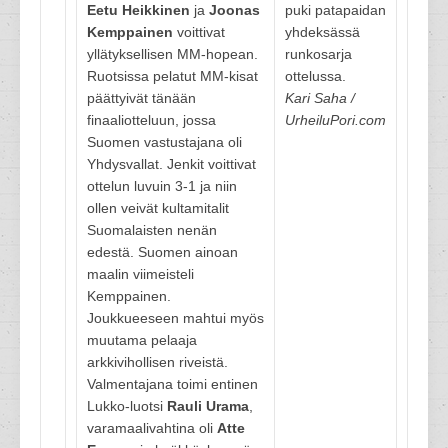
Eetu Heikkinen
ja
Joonas
puki patapaidan
Kemppainen
voittivat
yhdeksässä
yllätyksellisen MM-hopean.
runkosarja
Ruotsissa pelatut MM-kisat
ottelussa.
päättyivät tänään
Kari Saha /
finaaliotteluun, jossa
UrheiluPori.com
Suomen vastustajana oli
Yhdysvallat. Jenkit voittivat
ottelun luvuin 3-1 ja niin
ollen veivät kultamitalit
Suomalaisten nenän
edestä. Suomen ainoan
maalin viimeisteli
Kemppainen.
Joukkueeseen mahtui myös
muutama pelaaja
arkkivihollisen riveistä.
Valmentajana toimi entinen
Lukko-luotsi
Rauli Urama
,
varamaalivahtina oli
Atte