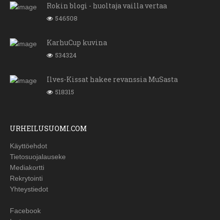
Rokin blogi - huoltaja vailla vertaa
546508
KarhuCup kuvina
534324
Ilves-Kissat hakee revanssia MuSasta
518315
URHEILUSUOMI.COM
Käyttöehdot
Tietosuojalauseke
Mediakortti
Rekrytointi
Yhteystiedot
Facebook