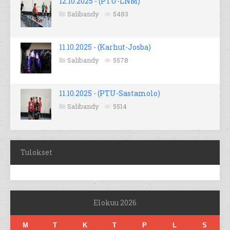
12.10.2025 - (PTU-LNM)
Salibandy
5483
11.10.2025 - (Karhut-Josba)
Salibandy
5578
11.10.2025 - (PTU-Sastamolo)
Salibandy
5514
Tulokset
Elokuu 2026
M
T
K
T
P
L
S