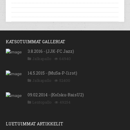
KATSOTUIMMAT GALLERIAT
3.8.2016 - (JJK-FC Jazz)
Jalkapallo
64940
14.5.2015 - (MuSa-P-Iirot)
Jalkapallo
52400
09.02.2014 - (KoIsku-RaisU2)
Lentopallo
49254
LUETUIMMAT ARTIKKELIT