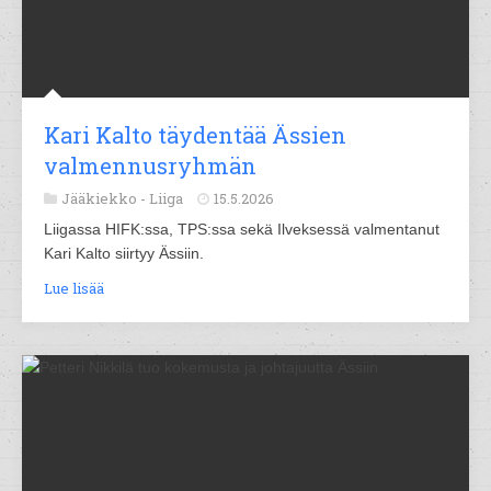
Kari Kalto täydentää Ässien
valmennusryhmän
Jääkiekko -
Liiga
15.5.2026
Liigassa HIFK:ssa, TPS:ssa sekä Ilveksessä valmentanut
Kari Kalto siirtyy Ässiin.
Lue lisää