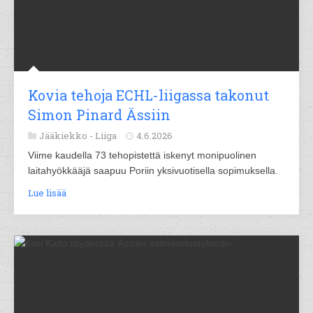
Kovia tehoja ECHL-liigassa takonut
Simon Pinard Ässiin
Jääkiekko -
Liiga
4.6.2026
Viime kaudella 73 tehopistettä iskenyt monipuolinen
laitahyökkääjä saapuu Poriin yksivuotisella sopimuksella.
Lue lisää