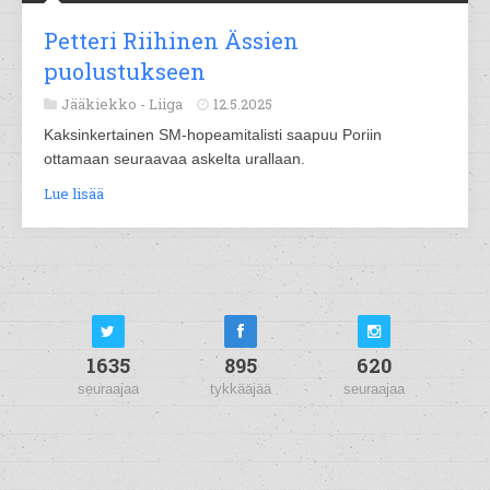
Petteri Riihinen Ässien
puolustukseen
Jääkiekko -
Liiga
12.5.2025
Kaksinkertainen SM-hopeamitalisti saapuu Poriin
ottamaan seuraavaa askelta urallaan.
Lue lisää
1635
895
620
seuraajaa
tykkääjää
seuraajaa