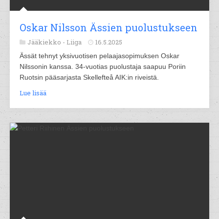
Oskar Nilsson Ässien puolustukseen
Jääkiekko -
Liiga
16.5.2025
Ässät tehnyt yksivuotisen pelaajasopimuksen Oskar
Nilssonin kanssa. 34-vuotias puolustaja saapuu Poriin
Ruotsin pääsarjasta Skellefteå AIK:in riveistä.
Lue lisää